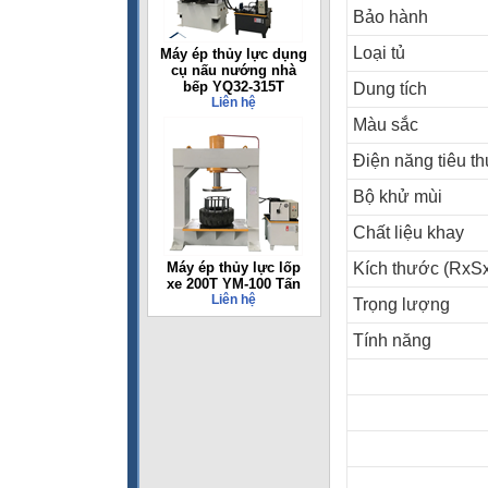
Bảo hành
Loại tủ
Máy ép thủy lực dụng
cụ nấu nướng nhà
bếp YQ32-315T
Dung tích
Liên hệ
Màu sắc
Điện năng tiêu th
Bộ khử mùi
Chất liệu khay
Máy ép thủy lực lốp
Kích thước (RxS
xe 200T YM-100 Tấn
Liên hệ
Trọng lượng
Tính năng