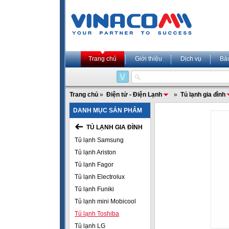
Trang chủ
Giới thiệu
Dịch vụ
Bả
Trang chủ
»
Điện tử - Điện Lạnh
»
Tủ lạnh gia đình
DANH MỤC SẢN PHẨM
TỦ LẠNH GIA ĐÌNH
Tủ lạnh Samsung
Tủ lạnh Ariston
Tủ lạnh Fagor
Tủ lạnh Electrolux
Tủ lạnh Funiki
Tủ lạnh mini Mobicool
Tủ lạnh Toshiba
Tủ lạnh LG