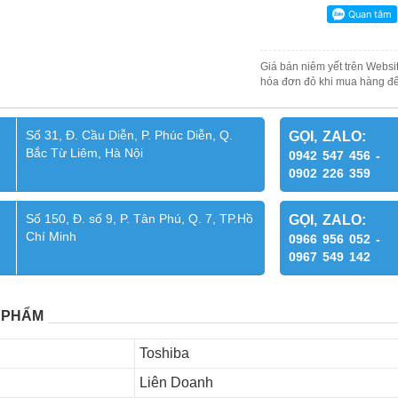
Giá bán niêm yết trên Websit
hóa đơn đỏ khi mua hàng để
Số 31, Đ. Cầu Diễn, P. Phúc Diễn, Q.
GỌI, ZALO:
Bắc Từ Liêm, Hà Nội
0942 547 456 -
0902 226 359
Số 150, Đ. số 9, P. Tân Phú, Q. 7, TP.Hồ
GỌI, ZALO:
Chí Minh
0966 956 052 -
0967 549 142
 PHẨM
Toshiba
Liên Doanh