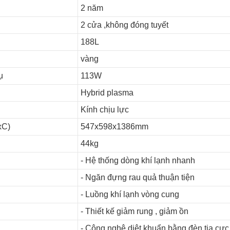
2 năm
2 cửa ,không đóng tuyết
188L
vàng
ụ
113W
Hybrid plasma
Kính chịu lực
xC)
547x598x1386mm
44kg
- Hệ thống dòng khí lạnh nhanh
- Ngăn đựng rau quả thuận tiện
- Luồng khí lạnh vòng cung
- Thiết kế giảm rung , giảm ồn
- Công nghệ diệt khuẩn bằng đèn tia cực