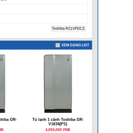
Toshiba R21VPDCZ
XEM DẠNG LIST
shiba GR-
Tủ lạnh 1 cánh Toshiba GR-
V1834(PS)
NĐ
4,050,000 VNĐ