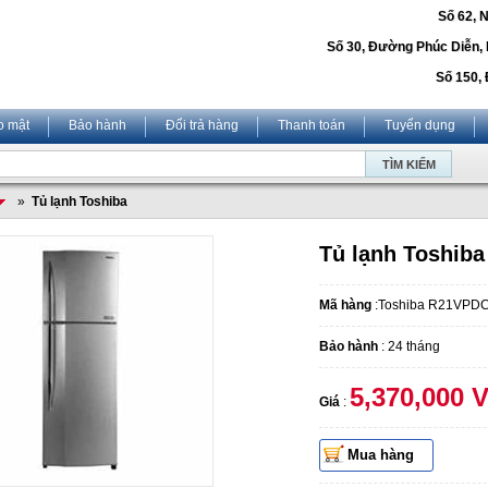
Số 62, 
Số 30, Đường Phúc Diễn,
Số 150, 
o mật
Bảo hành
Đổi trả hàng
Thanh toán
Tuyển dụng
»
Tủ lạnh Toshiba
Tủ lạnh Toshib
Mã hàng
:Toshiba R21VPD
Bảo hành
: 24 tháng
5,370,000 
Giá
:
Mua hàng