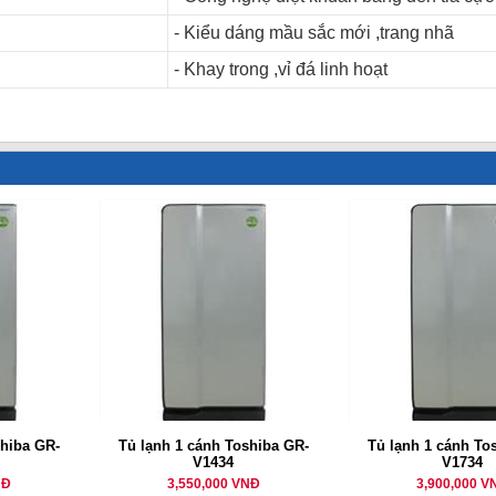
- Kiểu dáng mầu sắc mới ,trang nhã
- Khay trong ,vỉ đá linh hoạt
shiba GR-
Tủ lạnh 1 cánh Toshiba GR-
Tủ lạnh 1 cánh To
V1434
V1734
NĐ
3,550,000 VNĐ
3,900,000 V