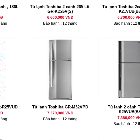
nh , 186L
Tủ lạnh Toshiba 2 cánh 265 Lít,
Tủ lạnh Toshiba 2c
)
GR-KD26V(S)
K21VUB(BS
NĐ
6,600,000 VNĐ
6,700,000 V
háng
Bảo hành : 12 tháng
Bảo hành : 12 
R-R25VUD
Tủ lạnh Toshiba GR-M32VPD
Tủ lạnh 2 cánh 
K25VUB(BS
NĐ
7,370,000 VNĐ
7,380,000 V
háng
Bảo hành : 12 tháng
Bảo hành : 12 