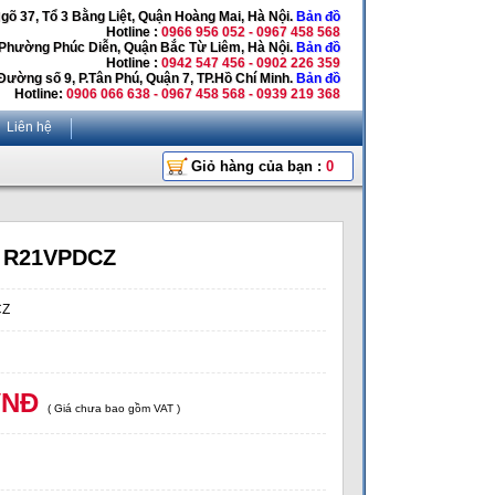
Ngõ 37, Tổ 3 Bằng Liệt, Quận Hoàng Mai, Hà Nội.
Bản đồ
Hotline :
0966 956 052 - 0967 458 568
 Phường Phúc Diễn, Quận Bắc Từ Liêm, Hà Nội.
Bản đồ
Hotline :
0942 547 456 - 0902 226 359
Đường số 9, P.Tân Phú, Quận 7, TP.Hồ Chí Minh.
Bản đồ
Hotline:
0906 066 638 - 0967 458 568 - 0939 219 368
Liên hệ
Giỏ hàng của bạn :
0
a R21VPDCZ
CZ
VNĐ
( Giá chưa bao gồm VAT )