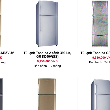
R-M35VUV
Tủ lạnh Toshiba 2 cánh 392 Lít,
Tủ lạnh Toshiba 
GR-KD40V(SS)
NĐ
9,530,000 V
9,150,000 VNĐ
háng
Bảo hành : 24 
Bảo hành : 12 tháng