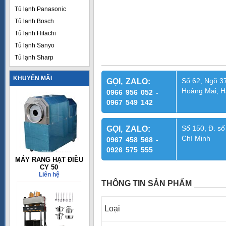
Tủ lạnh Panasonic
Tủ lạnh Bosch
Tủ lạnh Hitachi
Tủ lạnh Sanyo
Tủ lạnh Sharp
KHUYẾN MÃI
Số 62, Ngõ 37
GỌI, ZALO:
Hoàng Mai, H
0966 956 052 -
0967 549 142
Số 150, Đ. số
GỌI, ZALO:
Chí Minh
0967 458 568 -
0926 575 555
MÁY RANG HẠT ĐIỀU
CY 50
Liên hệ
THÔNG TIN SẢN PHẨM
Loại