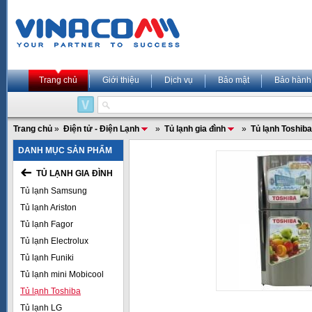
Trang chủ
Giới thiệu
Dịch vụ
Bảo mật
Bảo hành
Trang chủ
»
Điện tử - Điện Lạnh
»
Tủ lạnh gia đình
»
Tủ lạnh Toshiba
DANH MỤC SẢN PHẨM
TỦ LẠNH GIA ĐÌNH
Tủ lạnh Samsung
Tủ lạnh Ariston
Tủ lạnh Fagor
Tủ lạnh Electrolux
Tủ lạnh Funiki
Tủ lạnh mini Mobicool
Tủ lạnh Toshiba
Tủ lạnh LG