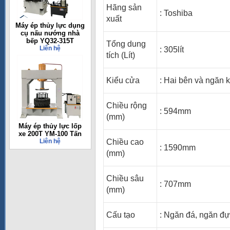
Hãng sản
: Toshiba
xuất
Máy ép thủy lực dụng
cụ nấu nướng nhà
bếp YQ32-315T
Tổng dung
Liên hệ
: 305lít
tích (Lít)
Kiểu cửa
: Hai bên và ngăn k
Chiều rộng
: 594mm
(mm)
Máy ép thủy lực lốp
xe 200T YM-100 Tấn
Liên hệ
Chiều cao
: 1590mm
(mm)
Chiều sâu
: 707mm
(mm)
Cấu tạo
: Ngăn đá, ngăn đự