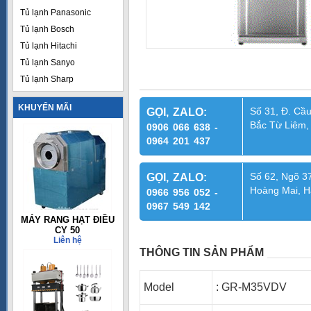
Tủ lạnh Panasonic
Tủ lạnh Bosch
Tủ lạnh Hitachi
Tủ lạnh Sanyo
Tủ lạnh Sharp
KHUYẾN MÃI
Số 31, Đ. Cầu
GỌI, ZALO:
Bắc Từ Liêm,
0906 066 638 -
0964 201 437
Số 62, Ngõ 37
GỌI, ZALO:
Hoàng Mai, H
0966 956 052 -
0967 549 142
MÁY RANG HẠT ĐIỀU
CY 50
Liên hệ
THÔNG TIN SẢN PHẨM
Model
: GR-M35VDV