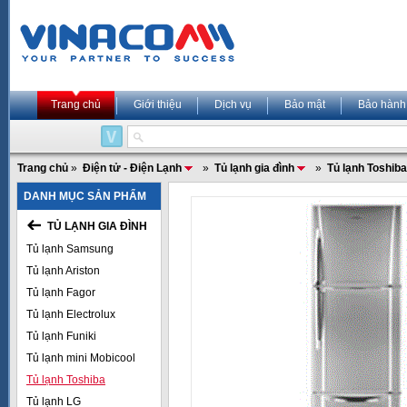
Trang chủ
Giới thiệu
Dịch vụ
Bảo mật
Bảo hành
Trang chủ
»
Điện tử - Điện Lạnh
»
Tủ lạnh gia đình
»
Tủ lạnh Toshiba
DANH MỤC SẢN PHẨM
TỦ LẠNH GIA ĐÌNH
Tủ lạnh Samsung
Tủ lạnh Ariston
Tủ lạnh Fagor
Tủ lạnh Electrolux
Tủ lạnh Funiki
Tủ lạnh mini Mobicool
Tủ lạnh Toshiba
Tủ lạnh LG