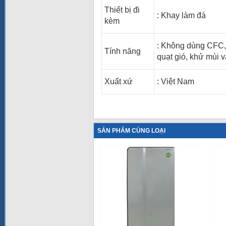
Thiết bị đi
: Khay làm đá
kèm
: Không dùng CFC, 
Tính năng
quạt gió, khử mùi 
Xuất xứ
: Việt Nam
SẢN PHẨM CÙNG LOẠI