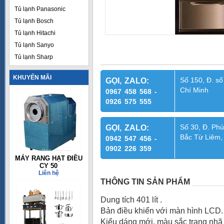
Tủ lạnh Panasonic
Tủ lạnh Bosch
Tủ lạnh Hitachi
Tủ lạnh Sanyo
Tủ lạnh Sharp
KHUYẾN MÃI
Số 150, Đ. số
GỌI, ZALO:
Chí Minh
0967 458 568 -
0926 575 555
Số 30, Đ. Phú
GỌI, ZALO:
Bắc Từ Liêm,
0942 547 456 -
0902 226 359
MÁY RANG HẠT ĐIỀU
CY 50
Liên hệ
THÔNG TIN SẢN PHẨM
Dung tích 401 lít .
Bản điều khiển với màn hình LCD.
Kiểu dáng mới, màu sắc trang nhã 