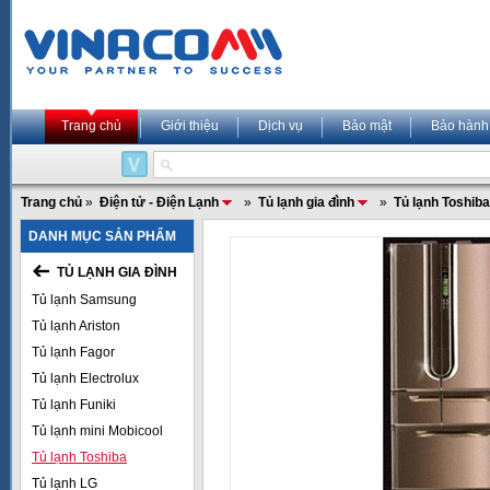
Trang chủ
Giới thiệu
Dịch vụ
Bảo mật
Bảo hành
Trang chủ
»
Điện tử - Điện Lạnh
»
Tủ lạnh gia đình
»
Tủ lạnh Toshiba
DANH MỤC SẢN PHẨM
TỦ LẠNH GIA ĐÌNH
Tủ lạnh Samsung
Tủ lạnh Ariston
Tủ lạnh Fagor
Tủ lạnh Electrolux
Tủ lạnh Funiki
Tủ lạnh mini Mobicool
Tủ lạnh Toshiba
Tủ lạnh LG