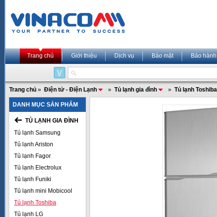
Trang chủ
Giới thiệu
Dịch vụ
Bảo mật
Bảo hành
Trang chủ
»
Điện tử - Điện Lạnh
»
Tủ lạnh gia đình
»
Tủ lạnh Toshiba
DANH MỤC SẢN PHẨM
TỦ LẠNH GIA ĐÌNH
Tủ lạnh Samsung
Tủ lạnh Ariston
Tủ lạnh Fagor
Tủ lạnh Electrolux
Tủ lạnh Funiki
Tủ lạnh mini Mobicool
Tủ lạnh Toshiba
Tủ lạnh LG