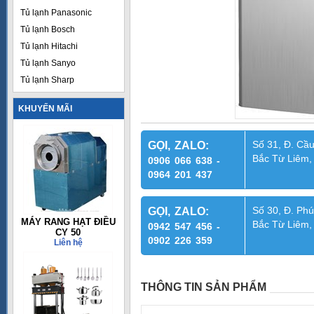
Tủ lạnh Panasonic
Tủ lạnh Bosch
Tủ lạnh Hitachi
Tủ lạnh Sanyo
Tủ lạnh Sharp
KHUYẾN MÃI
Số 31, Đ. Cầu
GỌI, ZALO:
Bắc Từ Liêm,
0906 066 638 -
0964 201 437
Số 30, Đ. Phú
GỌI, ZALO:
MÁY RANG HẠT ĐIỀU
Bắc Từ Liêm,
0942 547 456 -
CY 50
0902 226 359
Liên hệ
THÔNG TIN SẢN PHẨM