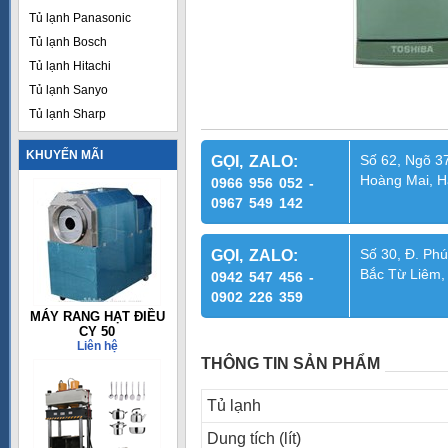
Tủ lạnh Panasonic
Tủ lạnh Bosch
Tủ lạnh Hitachi
Tủ lạnh Sanyo
Tủ lạnh Sharp
KHUYẾN MÃI
Số 62, Ngõ 37
GỌI, ZALO:
Hoàng Mai, H
0966 956 052 -
0967 549 142
Số 30, Đ. Phú
GỌI, ZALO:
Bắc Từ Liêm,
0942 547 456 -
0902 226 359
MÁY RANG HẠT ĐIỀU
CY 50
Liên hệ
THÔNG TIN SẢN PHẨM
Tủ lạnh
Dung tích (lít)