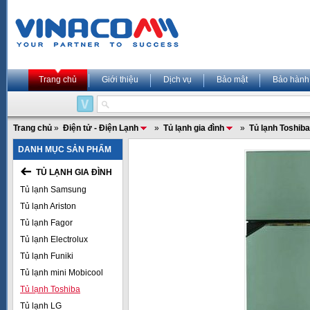
Trang chủ
Giới thiệu
Dịch vụ
Bảo mật
Bảo hành
Trang chủ
»
Điện tử - Điện Lạnh
»
Tủ lạnh gia đình
»
Tủ lạnh Toshiba
DANH MỤC SẢN PHẨM
TỦ LẠNH GIA ĐÌNH
Tủ lạnh Samsung
Tủ lạnh Ariston
Tủ lạnh Fagor
Tủ lạnh Electrolux
Tủ lạnh Funiki
Tủ lạnh mini Mobicool
Tủ lạnh Toshiba
Tủ lạnh LG