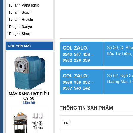
Tủ lạnh Panasonic
Tủ lạnh Bosch
Tủ lạnh Hitachi
Tủ lạnh Sanyo
Tủ lạnh Sharp
KHUYẾN MÃI
Số 30, Đ. Phú
GỌI, ZALO:
Bắc Từ Liêm,
0942 547 456 -
0902 226 359
Số 62, Ngõ 37
GỌI, ZALO:
Hoàng Mai, H
0966 956 052 -
0967 549 142
MÁY RANG HẠT ĐIỀU
CY 50
Liên hệ
THÔNG TIN SẢN PHẨM
Loại