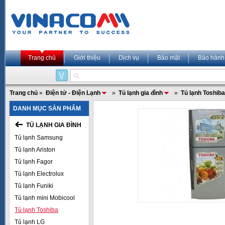
Trang chủ
Giới thiệu
Dịch vụ
Bảo mật
Bảo hành
Trang chủ
»
Điện tử - Điện Lạnh
»
Tủ lạnh gia đình
»
Tủ lạnh Toshiba
DANH MỤC SẢN PHẨM
TỦ LẠNH GIA ĐÌNH
Tủ lạnh Samsung
Tủ lạnh Ariston
Tủ lạnh Fagor
Tủ lạnh Electrolux
Tủ lạnh Funiki
Tủ lạnh mini Mobicool
Tủ lạnh Toshiba
Tủ lạnh LG