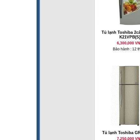
Tủ lạnh Toshiba 2cá
K21VPB(S
6,300,000 V
Bảo hành : 12 t
Tủ lạnh Toshiba G
7,250,000 V