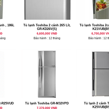
nh , 186L
Tủ lạnh Toshiba 2 cánh 265 Lít,
Tủ lạnh Toshiba 2c
)
GR-KD26V(S)
K21VUB(BS
NĐ
6,600,000 VNĐ
6,700,000 V
háng
Bảo hành : 12 tháng
Bảo hành : 12 
R-R25VUD
Tủ lạnh Toshiba GR-M32VPD
Tủ lạnh 2 cánh 
K25VUB(BS
NĐ
7,370,000 VNĐ