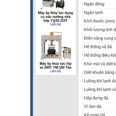
Ngăn đông
Ngăn lạnh
Máy ép thủy lực dụng
cụ nấu nướng nhà
bếp YQ32-315T
Kích thước (mm) (
Liên hệ
Khối lượng tịnh (
Điện năng cung 
Hệ thống xả đá
Hệ thống điều kh
Máy ép thủy lực lốp
Khử mùi và diệt 
xe 200T YM-100 Tấn
Liên hệ
Diệt khuẩn bằng 
Luồng khí lạnh đ
Luồng khí lạnh v
Hộp đựng đá
Vỉ làm đá
Kệ ngăn đá