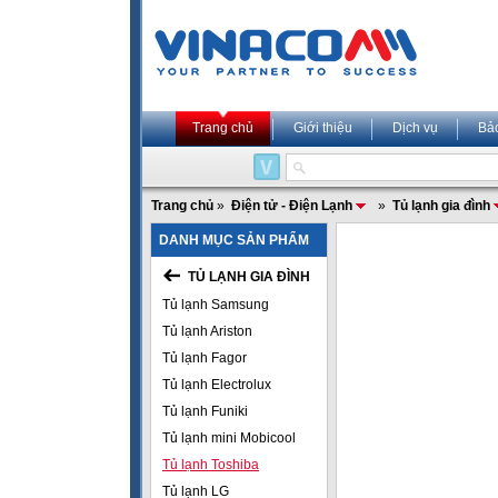
Trang chủ
Giới thiệu
Dịch vụ
Bả
Trang chủ
»
Điện tử - Điện Lạnh
»
Tủ lạnh gia đình
DANH MỤC SẢN PHẨM
TỦ LẠNH GIA ĐÌNH
Tủ lạnh Samsung
Tủ lạnh Ariston
Tủ lạnh Fagor
Tủ lạnh Electrolux
Tủ lạnh Funiki
Tủ lạnh mini Mobicool
Tủ lạnh Toshiba
Tủ lạnh LG