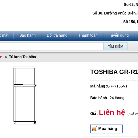
Số 62, 
Số 30, Đường Phúc Diễn,
Số 150, 
o mật
Bảo hành
Đổi trả hàng
Thanh toán
Tuyển dụng
»
Tủ lạnh Toshiba
TOSHIBA GR-R
Mã hàng
:GR-R166VT
Bảo hành
: 24 tháng
Liên hệ
Giá
:
( Giá 
Mua hàng