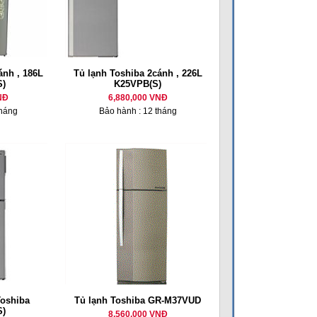
ánh , 186L
Tủ lạnh Toshiba 2cánh , 226L
)
K25VPB(S)
NĐ
6,880,000 VNĐ
tháng
Bảo hành : 12 tháng
Toshiba
Tủ lạnh Toshiba GR-M37VUD
)
8,560,000 VNĐ