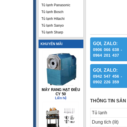
Tủ lạnh Panasonic
Tủ lạnh Bosch
Tủ lạnh Hitachi
Tủ lạnh Sanyo
Tủ lạnh Sharp
GỌI, ZALO:
KHUYẾN MÃI
0906 066 638 -
0964 201 437
GỌI, ZALO:
0942 547 456 -
0902 226 359
MÁY RANG HẠT ĐIỀU
CY 50
Liên hệ
THÔNG TIN SẢN
Tủ lạnh
Dung tích (lít)