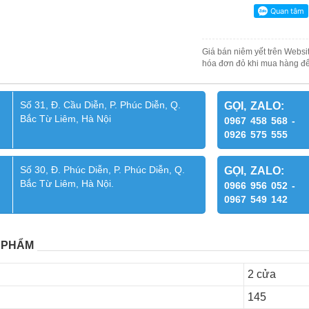
Giá bán niêm yết trên Websit
hóa đơn đỏ khi mua hàng để
Số 31, Đ. Cầu Diễn, P. Phúc Diễn, Q.
GỌI, ZALO:
Bắc Từ Liêm, Hà Nội
0967 458 568 -
0926 575 555
Số 30, Đ. Phúc Diễn, P. Phúc Diễn, Q.
GỌI, ZALO:
Bắc Từ Liêm, Hà Nội.
0966 956 052 -
0967 549 142
 PHẨM
2 cửa
145