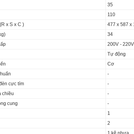
35
110
R x S x C )
477 x 587 x
kg)
34
cấp
200V - 220
Tự động
iển
Cơ
khuẩn
-
đèn cực tím
-
a chiều
-
òng cung
-
1
2
1 kệ nhựa