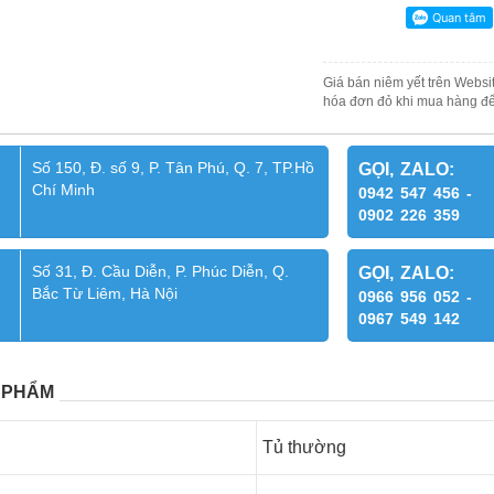
Giá bán niêm yết trên Websit
hóa đơn đỏ khi mua hàng để
Số 150, Đ. số 9, P. Tân Phú, Q. 7, TP.Hồ
GỌI, ZALO:
Chí Minh
0942 547 456 -
0902 226 359
Số 31, Đ. Cầu Diễn, P. Phúc Diễn, Q.
GỌI, ZALO:
Bắc Từ Liêm, Hà Nội
0966 956 052 -
0967 549 142
 PHẨM
Tủ thường