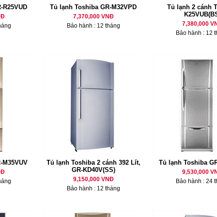
R-R25VUD
Tủ lạnh Toshiba GR-M32VPD
Tủ lạnh 2 cánh 
K25VUB(BS
NĐ
7,370,000 VNĐ
7,380,000 V
háng
Bảo hành : 12 tháng
Bảo hành : 12 
R-M35VUV
Tủ lạnh Toshiba 2 cánh 392 Lít,
Tủ lạnh Toshiba 
GR-KD40V(SS)
NĐ
9,530,000 V
9,150,000 VNĐ
háng
Bảo hành : 24 
Bảo hành : 12 tháng