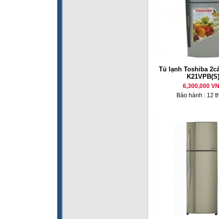
Tủ lạnh Toshiba 2cá
K21VPB(S
6,300,000 V
Bảo hành : 12 t