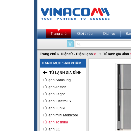
Trang chủ
Giới thiệu
Dịch vụ
Bả
Trang chủ
»
Điện tử - Điện Lạnh
»
Tủ lạnh gia đình
DANH MỤC SẢN PHẨM
TỦ LẠNH GIA ĐÌNH
Tủ lạnh Samsung
Tủ lạnh Ariston
Tủ lạnh Fagor
Tủ lạnh Electrolux
Tủ lạnh Funiki
Tủ lạnh mini Mobicool
Tủ lạnh Toshiba
Tủ lạnh LG