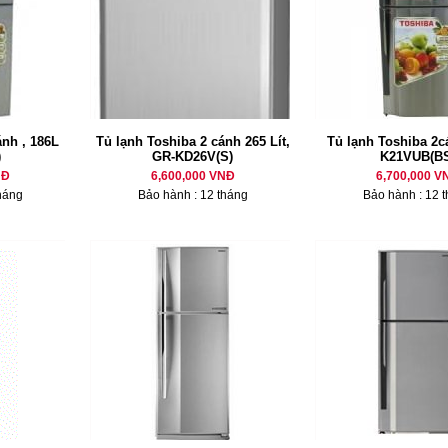
nh , 186L
Tủ lạnh Toshiba 2 cánh 265 Lít,
Tủ lạnh Toshiba 2c
)
GR-KD26V(S)
K21VUB(BS
NĐ
6,600,000 VNĐ
6,700,000 V
háng
Bảo hành : 12 tháng
Bảo hành : 12 