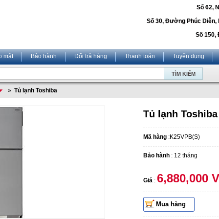
Số 62, 
Số 30, Đường Phúc Diễn,
Số 150, 
o mật
Bảo hành
Đổi trả hàng
Thanh toán
Tuyển dụng
»
Tủ lạnh Toshiba
Tủ lạnh Toshiba
Mã hàng
:K25VPB(S)
Bảo hành
: 12 tháng
6,880,000 
Giá
:
Mua hàng