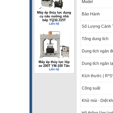
Model
Máy ép thủy lực dụng
Bảo Hành
cụ nấu nướng nhà
bếp YQ32-315T
Liên hệ
Số Lượng Cánh 
Tổng dung tích
Dung tích ngăn 
Máy ép thủy lực lốp
Dung tích ngăn l
xe 200T YM-100 Tấn
Liên hệ
Kích thước ( R*S
Công suất
Khử mùi - Diệt k
Hệ thống làm lạn