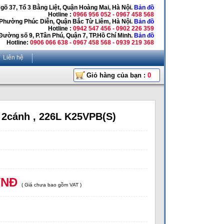
Ngõ 37, Tổ 3 Bằng Liệt, Quận Hoàng Mai, Hà Nội.
Bản đồ
Hotline :
0966 956 052 - 0967 458 568
 Phường Phúc Diễn, Quận Bắc Từ Liêm, Hà Nội.
Bản đồ
Hotline :
0942 547 456 - 0902 226 359
Đường số 9, P.Tân Phú, Quận 7, TP.Hồ Chí Minh.
Bản đồ
Hotline:
0906 066 638 - 0967 458 568 - 0939 219 368
Liên hệ
Giỏ hàng của bạn :
0
 2cánh , 226L K25VPB(S)
VNĐ
( Giá chưa bao gồm VAT )