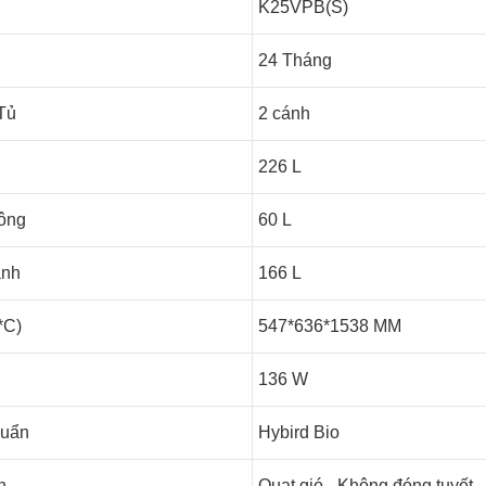
K25VPB(S)
24 Tháng
Tủ
2 cánh
226 L
đông
60 L
ạnh
166 L
*C)
547*636*1538 MM
136 W
huẩn
Hybird Bio
h
Quạt gió - Không đóng tuyết