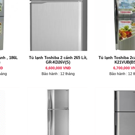
nh , 186L
Tủ lạnh Toshiba 2 cánh 265 Lít,
Tủ lạnh Toshiba 2c
)
GR-KD26V(S)
K21VUB(BS
NĐ
6,600,000 VNĐ
6,700,000 V
háng
Bảo hành : 12 tháng
Bảo hành : 12 