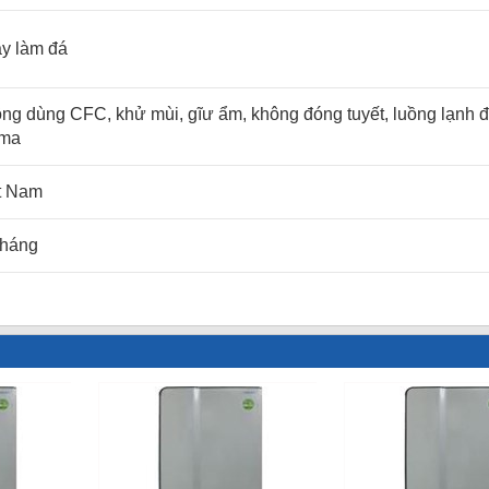
ay làm đá
ông dùng CFC, khử mùi, gĩư ẩm, không đóng tuyết, luồng lạnh đ
sma
t Nam
tháng