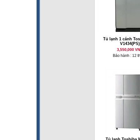
Tủ lạnh 1 cánh To
V1434(PS)
3,550,000 V
Bảo hành : 12 t
Tủ lạnh Toshiba