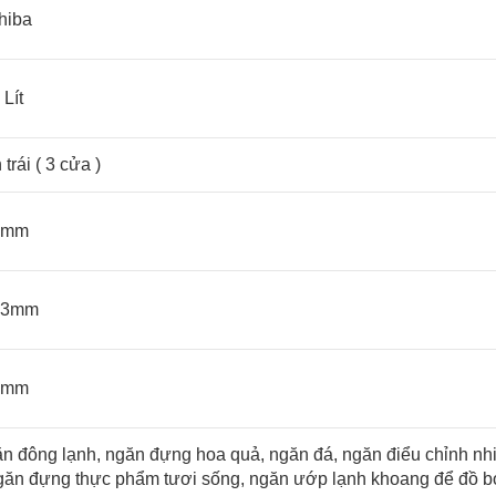
shiba
 Lít
trái ( 3 cửa )
5mm
73mm
4mm
ăn đông lạnh, ngăn đựng hoa quả, ngăn đá, ngăn điểu chỉnh nhi
ngăn đựng thực phẩm tươi sống, ngăn ướp lạnh khoang để đồ b