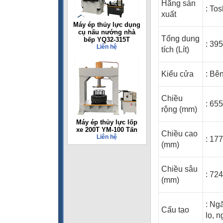
Hãng sản
: To
xuất
Máy ép thủy lực dụng
cụ nấu nướng nhà
Tổng dung
bếp YQ32-315T
: 395
Liên hệ
tích (Lít)
Kiểu cửa
:
Bên 
Chiều
: 65
rộng (mm)
Máy ép thủy lực lốp
xe 200T YM-100 Tấn
Chiều cao
Liên hệ
: 17
(mm)
Chiều sâu
: 72
(mm)
: Ng
Cấu tạo
lọ, 