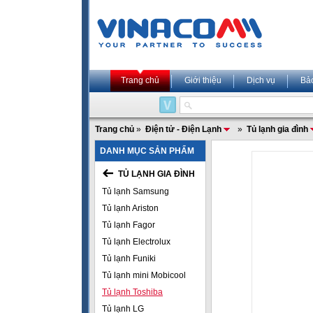
Trang chủ
Giới thiệu
Dịch vụ
Bả
Trang chủ
»
Điện tử - Điện Lạnh
»
Tủ lạnh gia đình
DANH MỤC SẢN PHẨM
TỦ LẠNH GIA ĐÌNH
Tủ lạnh Samsung
Tủ lạnh Ariston
Tủ lạnh Fagor
Tủ lạnh Electrolux
Tủ lạnh Funiki
Tủ lạnh mini Mobicool
Tủ lạnh Toshiba
Tủ lạnh LG