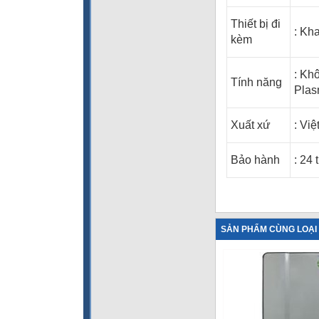
Thiết bị đi
: Kh
kèm
: Kh
Tính năng
Pla
Xuất xứ
: Vi
ệ
Bảo hành
: 24 
SẢN PHẨM CÙNG LOẠI