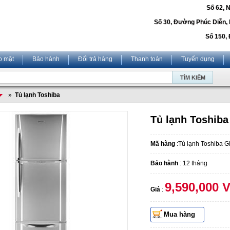
Số 62, 
Số 30, Đường Phúc Diễn,
Số 150, 
o mật
Bảo hành
Đổi trả hàng
Thanh toán
Tuyển dụng
»
Tủ lạnh Toshiba
Tủ lạnh Toshib
Mã hàng
:Tủ lạnh Toshiba 
Bảo hành
: 12 tháng
9,590,000 
Giá
:
Mua hàng