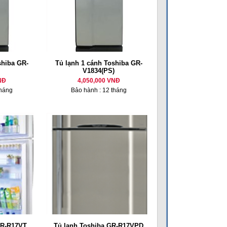
shiba GR-
Tủ lạnh 1 cánh Toshiba GR-
V1834(PS)
NĐ
4,050,000 VNĐ
tháng
Bảo hành : 12 tháng
GR-R17VT
Tủ lạnh Toshiba GR-R17VPD