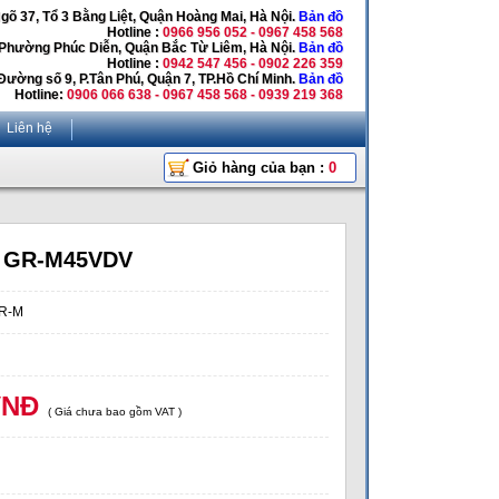
Ngõ 37, Tổ 3 Bằng Liệt, Quận Hoàng Mai, Hà Nội.
Bản đồ
Hotline :
0966 956 052 - 0967 458 568
 Phường Phúc Diễn, Quận Bắc Từ Liêm, Hà Nội.
Bản đồ
Hotline :
0942 547 456 - 0902 226 359
Đường số 9, P.Tân Phú, Quận 7, TP.Hồ Chí Minh.
Bản đồ
Hotline:
0906 066 638 - 0967 458 568 - 0939 219 368
Liên hệ
Giỏ hàng của bạn :
0
a GR-M45VDV
GR-M
VNĐ
( Giá chưa bao gồm VAT )