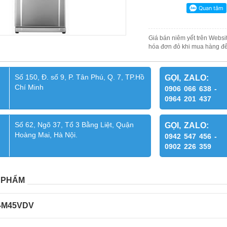
Giá bán niêm yết trên Websit
hóa đơn đỏ khi mua hàng để
Số 150, Đ. số 9, P. Tân Phú, Q. 7, TP.Hồ
GỌI, ZALO:
Chí Minh
0906 066 638 -
0964 201 437
Số 62, Ngõ 37, Tổ 3 Bằng Liệt, Quận
GỌI, ZALO:
Hoàng Mai, Hà Nội.
0942 547 456 -
0902 226 359
 PHẨM
-M45VDV