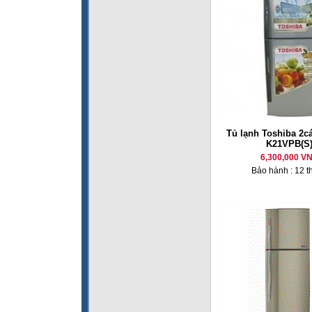
Tủ lạnh Toshiba 2cá
K21VPB(S
6,300,000 V
Bảo hành : 12 t