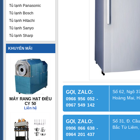
Tủ lạnh Panasonic
Tủ lạnh Bosch
Tủ lạnh Hitachi
Tủ lạnh Sanyo
Tủ lạnh Sharp
KHUYẾN MÃI
Số 62, Ngõ 37
GỌI, ZALO:
Hoàng Mai, H
0966 956 052 -
MÁY RANG HẠT ĐIỀU
CY 50
0967 549 142
Liên hệ
Số 31, Đ. Cầu
GỌI, ZALO:
Bắc Từ Liêm,
0906 066 638 -
0964 201 437