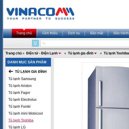
Trang chủ
Giới thiệu
Dịch vụ
Bảo mật
Bảo hành
Trang chủ
»
Điện tử - Điện Lạnh
»
Tủ lạnh gia đình
»
Tủ lạnh Toshiba
DANH MỤC SẢN PHẨM
TỦ LẠNH GIA ĐÌNH
Tủ lạnh Samsung
Tủ lạnh Ariston
Tủ lạnh Fagor
Tủ lạnh Electrolux
Tủ lạnh Funiki
Tủ lạnh mini Mobicool
Tủ lạnh Toshiba
Tủ lạnh LG