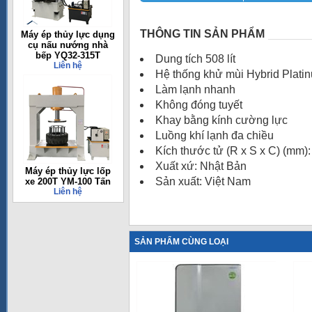
THÔNG TIN SẢN PHẨM
Máy ép thủy lực dụng
cụ nấu nướng nhà
bếp YQ32-315T
Dung tích 508 lít
Liên hệ
Hệ thống khử mùi Hybrid Plati
Làm lạnh nhanh
Không đóng tuyết
Khay bằng kính cường lực
Luồng khí lạnh đa chiều
Kích thước tử (R x S x C) (mm)
Xuất xứ: Nhật Bản
Máy ép thủy lực lốp
Sản xuất: Việt Nam
xe 200T YM-100 Tấn
Liên hệ
SẢN PHẨM CÙNG LOẠI