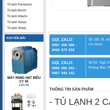
Tủ lạnh Panasonic
Tủ lạnh Bosch
Tủ lạnh Hitachi
Tủ lạnh Sanyo
Tủ lạnh Sharp
KHUYẾN MÃI
Số 150, Đ. số
GỌI, ZALO:
Chí Minh
0967 458 568 -
0926 575 555
Số 62, Ngõ 37
GỌI, ZALO:
Hoàng Mai, H
0966 956 052 -
0967 549 142
MÁY RANG HẠT ĐIỀU
CY 50
Liên hệ
THÔNG TIN SẢN PHẨM
- TỦ LẠNH 2 