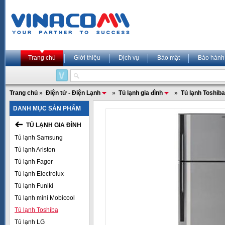
Trang chủ
Giới thiệu
Dịch vụ
Bảo mật
Bảo hành
Trang chủ
»
Điện tử - Điện Lạnh
»
Tủ lạnh gia đình
»
Tủ lạnh Toshiba
DANH MỤC SẢN PHẨM
TỦ LẠNH GIA ĐÌNH
Tủ lạnh Samsung
Tủ lạnh Ariston
Tủ lạnh Fagor
Tủ lạnh Electrolux
Tủ lạnh Funiki
Tủ lạnh mini Mobicool
Tủ lạnh Toshiba
Tủ lạnh LG