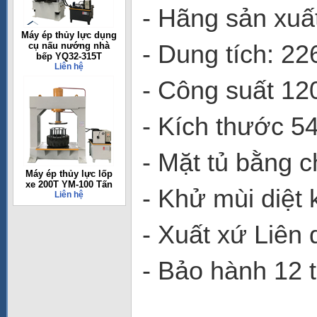
- Hãng sản xuấ
Máy ép thủy lực dụng
- Dung tích: 226
cụ nấu nướng nhà
bếp YQ32-315T
Liên hệ
- Công suất 1
- Kích thước 5
- Mặt tủ bằng c
Máy ép thủy lực lốp
xe 200T YM-100 Tấn
- Khử mùi diệt
Liên hệ
- Xuất xứ Liên
- Bảo hành 12 