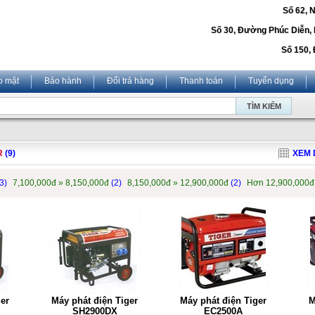
Số 62, 
Số 30, Đường Phúc Diễn,
Số 150, 
o mật
Bảo hành
Đổi trả hàng
Thanh toán
Tuyển dụng
R
(9)
XEM 
3)
7,100,000đ » 8,150,000đ
(2)
8,150,000đ » 12,900,000đ
(2)
Hơn 12,900,000
ger
Máy phát điện Tiger
Máy phát điện Tiger
M
SH2900DX
EC2500A