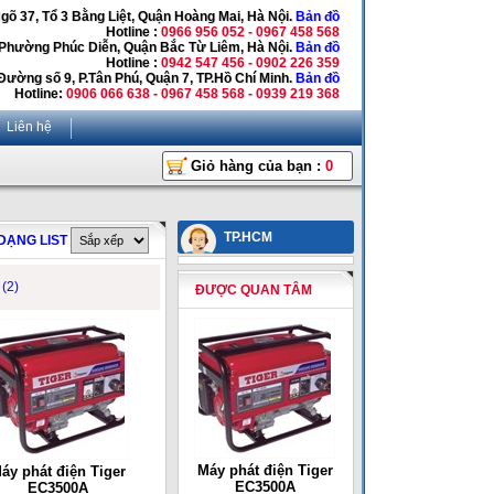
Ngõ 37, Tổ 3 Bằng Liệt, Quận Hoàng Mai, Hà Nội.
Bản đồ
Hotline :
0966 956 052 - 0967 458 568
 Phường Phúc Diễn, Quận Bắc Từ Liêm, Hà Nội.
Bản đồ
Hotline :
0942 547 456 - 0902 226 359
Đường số 9, P.Tân Phú, Quận 7, TP.Hồ Chí Minh.
Bản đồ
Hotline:
0906 066 638 - 0967 458 568 - 0939 219 368
Liên hệ
Giỏ hàng của bạn :
0
TP.HCM
DẠNG LIST
đ
(2)
ĐƯỢC QUAN TÂM
Máy phát điện Tiger
áy phát điện Tiger
EC3500A
EC3500A