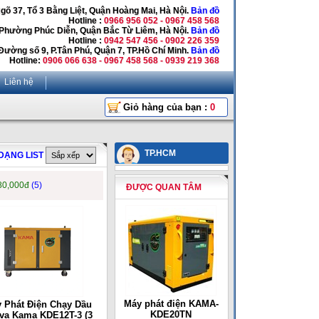
Ngõ 37, Tổ 3 Bằng Liệt, Quận Hoàng Mai, Hà Nội.
Bản đồ
Hotline :
0966 956 052 - 0967 458 568
 Phường Phúc Diễn, Quận Bắc Từ Liêm, Hà Nội.
Bản đồ
Hotline :
0942 547 456 - 0902 226 359
Đường số 9, P.Tân Phú, Quận 7, TP.Hồ Chí Minh.
Bản đồ
Hotline:
0906 066 638 - 0967 458 568 - 0939 219 368
Liên hệ
Giỏ hàng của bạn :
0
TP.HCM
DẠNG LIST
80,000đ
(5)
ĐƯỢC QUAN TÂM
Máy phát điện KAMA-
 Phát Điện Chạy Dầu
KDE20TN
va Kama KDE12T-3 (3