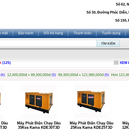
Số 62, 
Số 30, Đường Phúc Diễn,
Số 150, 
o mật
Bảo hành
Đổi trả hàng
Thanh toán
Tuyển dụng
A
(125)
XEM 
đ
(6)
12,400,000đ » 99,300,000đ
(5)
99,300,000đ » 121,980,000đ
(5)
Hơn 121,9
 Dầu
Máy Phát Điện Chạy Dầu
Máy Phát Điện Chạy Dầu
Máy
0T3D
35Kva Kama KDE30T3D
25Kva Kama KDE25T3D
12K