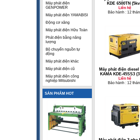
Máy phát điện
KDE 6500TN (5kv
GENPOWER
Liên hệ
Bảo hành : 12 thá
Máy phát điện YAMABISI
Động cơ xăng
Máy phát điện Hữu Toàn
Phát điện bằng năng
lượng
Bộ chuyển nguồn tự
động
Máy phát điện khác
Máy phát điện cũ
Máy phát điện diesel
KAMA KDE-45SS3 (3
Máy phát điện công
Liên hệ
nghiệp Mitsubishi
Bảo hành : 12 thá
SẢN PHẨM HOT
Máy phát điện 3 pha 