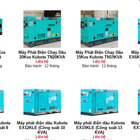
Kva
Máy Phát Điện Chạy Dầu
Máy Phát Điện Chạy Dầu
Máy 
A
20Kva Kubota TN20KVA
15Kva Kubota TN15KVA
EX6KS
Liên hệ
Liên hệ
ng
Bảo hành : 12 tháng
Bảo hành : 12 tháng
ubota
Máy phát điện dầu Kubota
Máy phát điện dầu Kubota
Máy 
ất 8
EX12KLE (Công suất 10
EX15KLE (Công suất 13
EX1
KVA)
KVA)
Liên hệ
Liên hệ