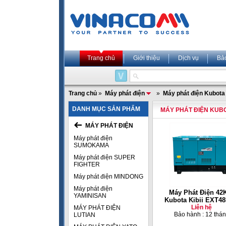
Trang chủ
Giới thiệu
Dịch vụ
Bả
Trang chủ
»
Máy phát điện
»
Máy phát điện Kubota
DANH MỤC SẢN PHẨM
MÁY PHÁT ĐIỆN KUB
MÁY PHÁT ĐIỆN
Máy phát điện
SUMOKAMA
Máy phát điện SUPER
FIGHTER
Máy phát điện MINDONG
Máy phát điện
Máy Phát Điện 42
YAMINISAN
Kubota Kibii EXT4
Liên hệ
MÁY PHÁT ĐIỆN
Bảo hành : 12 thá
LUTIAN