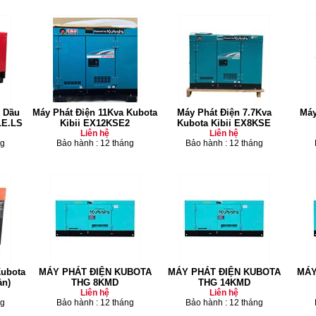
 Dầu
Máy Phát Điện 11Kva Kubota
Máy Phát Điện 7.7Kva
Máy
LE.LS
Kibii EX12KSE2
Kubota Kibii EX8KSE
Liên hệ
Liên hệ
ng
Bảo hành : 12 tháng
Bảo hành : 12 tháng
Kubota
MÁY PHÁT ĐIỆN KUBOTA
MÁY PHÁT ĐIỆN KUBOTA
MÁ
ản)
THG 8KMD
THG 14KMD
Liên hệ
Liên hệ
ng
Bảo hành : 12 tháng
Bảo hành : 12 tháng