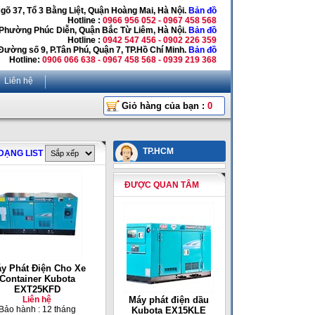
Ngõ 37, Tổ 3 Bằng Liệt, Quận Hoàng Mai, Hà Nội.
Bản đồ
Hotline :
0966 956 052 - 0967 458 568
 Phường Phúc Diễn, Quận Bắc Từ Liêm, Hà Nội.
Bản đồ
Hotline :
0942 547 456 - 0902 226 359
Đường số 9, P.Tân Phú, Quận 7, TP.Hồ Chí Minh.
Bản đồ
Hotline:
0906 066 638 - 0967 458 568 - 0939 219 368
Liên hệ
Giỏ hàng của bạn :
0
TP.HCM
DẠNG LIST
ĐƯỢC QUAN TÂM
y Phát Điện Cho Xe
Container Kubota
EXT25KFD
Liên hệ
Máy phát điện dầu
Bảo hành : 12 tháng
Kubota EX15KLE