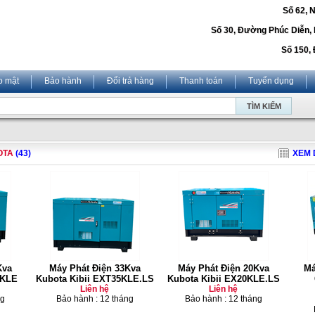
Số 62, 
Số 30, Đường Phúc Diễn,
Số 150, 
o mật
Bảo hành
Đổi trả hàng
Thanh toán
Tuyển dụng
OTA
(43)
XEM 
Kva
Máy Phát Điện 33Kva
Máy Phát Điện 20Kva
Má
8KLE
Kubota Kibii EXT35KLE.LS
Kubota Kibii EX20KLE.LS
Liên hệ
Liên hệ
ng
Bảo hành : 12 tháng
Bảo hành : 12 tháng