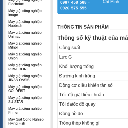
Máy giặt công nghiệp
Chí Minh
0967 458 568 -
Electrolux
0926 575 555
Máy giặt công nghiệp
Image
Máy giặt công nghiệp
Huebsch
THÔNG TIN SẢN PHẨM
Máy giặt công nghiệp
Unimac
Thông số kỹ thuật của má
Máy giặt công nghiệp
Công suất
Milnor
Máy giặt công nghiệp
Lực G
Union
Máy giặt công nghiệp
Khối lượng trống
POWERLINE
Đường kính trống
Máy giặt công nghiệp
JINAN OASIS
Động cơ điều khiển tần số
Máy giặt công nghiệp
GOLDFIST
Tốc độ giặt tiêu chuẩn
Máy giặt công nghiệp
SU-STAR
Tối đatốc độ quay
Máy giặt công nghiệp
Primer
Đồng hồ đo
Máy Giặt Công Nghiệp
Trống thép không gỉ
Flying Fish