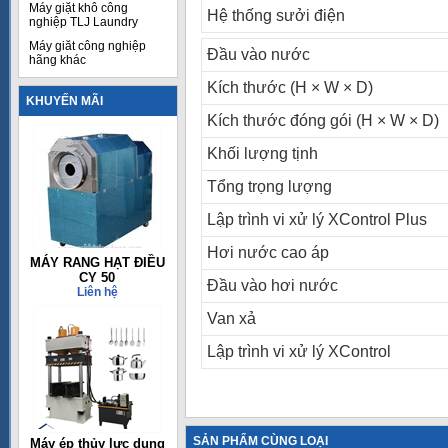
Máy giặt khô công
Hệ thống sưởi điện
nghiệp TLJ Laundry
Máy giăt công nghiệp
Đầu vào nước
hãng khác
Kích thước (H × W × D)
KHUYẾN MÃI
Kích thước đóng gói (H × W × D)
Khối lượng tịnh
Tổng trọng lượng
Lập trình vi xử lý XControl Plus
Hơi nước cao áp
MÁY RANG HẠT ĐIỀU
CY 50
Đầu vào hơi nước
Liên hệ
Van xả
Lập trình vi xử lý XControl
SẢN PHẨM CÙNG LOẠI
Máy ép thủy lực dụng