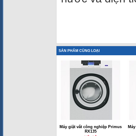
SẢN PHẨM CÙNG LOẠI
Máy giặt vắt công nghiệp Primus
Máy 
RX135