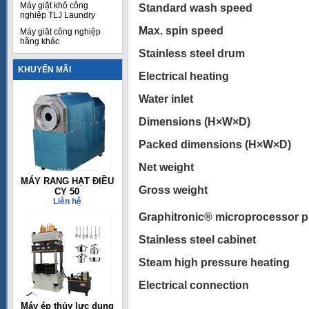
Máy giặt khô công
Standard wash speed
nghiệp TLJ Laundry
Max. spin speed
Máy giăt công nghiệp
hãng khác
Stainless steel drum
KHUYẾN MÃI
Electrical heating
Water inlet
Dimensions (H×W×D)
Packed dimensions (H×W×D)
Net weight
MÁY RANG HẠT ĐIỀU
Gross weight
CY 50
Liên hệ
Graphitronic® microprocessor 
Stainless steel cabinet
Steam high pressure heating
Electrical connection
Máy ép thủy lực dụng