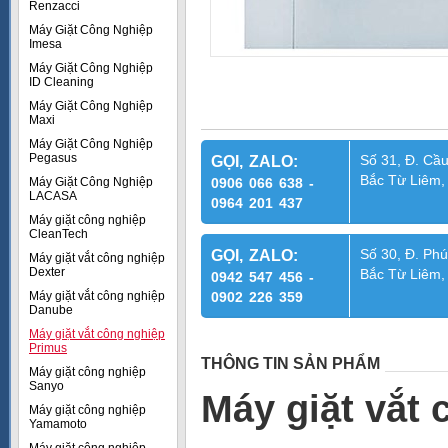
Renzacci
Máy Giặt Công Nghiệp
Imesa
Máy Giặt Công Nghiệp
ID Cleaning
Máy Giặt Công Nghiệp
Maxi
Máy Giặt Công Nghiệp
Pegasus
Số 31, Đ. Cầu
GỌI, ZALO:
Bắc Từ Liêm,
Máy Giặt Công Nghiệp
0906 066 638 -
LACASA
0964 201 437
Máy giặt công nghiệp
CleanTech
Số 30, Đ. Phú
GỌI, ZALO:
Máy giặt vắt công nghiệp
Dexter
Bắc Từ Liêm,
0942 547 456 -
Máy giặt vắt công nghiệp
0902 226 359
Danube
Máy giặt vắt công nghiệp
Primus
THÔNG TIN SẢN PHẨM
Máy giặt công nghiệp
Sanyo
Máy giặt vắt
Máy giặt công nghiệp
Yamamoto