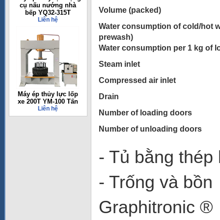
cụ nấu nướng nhà
Volume (packed)
bếp YQ32-315T
Liên hệ
Water consumption of cold/hot w
prewash)
Water consumption per 1 kg of l
Steam inlet
Compressed air inlet
Máy ép thủy lực lốp
Drain
xe 200T YM-100 Tấn
Liên hệ
Number of loading doors
Number of unloading doors
- Tủ bằng thép 
- Trống và bồn
Graphitronic ®