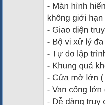
- Màn hình hiể
không giới hạ
- Giao diện tru
- Bộ vi xử lý đ
- Tự do lập trìn
- Khung quá khổ
- Cửa mở lớn (
- Van cống lớn
- Dễ dàng truy 