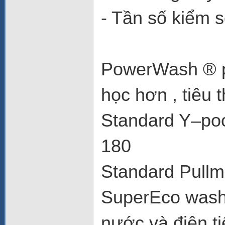
- Tần số kiểm 
PowerWash ® p
học hơn , tiêu 
Standard Y–pock
180
Standard Pullma
SuperEco wash
nước và điện ti