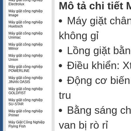
Máy giặt công nghiệp
Mô tả chi tiế
Electrolux
Máy giặt công nghiệp
Image
Máy giặt châ
Máy giặt công nghiệp
Huebsch
không gỉ
Máy giặt công nghiệp
Unimac
Máy giặt công nghiệp
Lồng giặt bằn
Milnor
Máy giặt công nghiệp
Union
Điều khiển: X
Máy giặt công nghiệp
POWERLINE
Động cơ biến
Máy giặt công nghiệp
JINAN OASIS
Máy giặt công nghiệp
tru
GOLDFIST
Máy giặt công nghiệp
SU-STAR
Bằng sáng ch
Máy giặt công nghiệp
Primer
van bị rò rỉ
Máy Giặt Công Nghiệp
Flying Fish