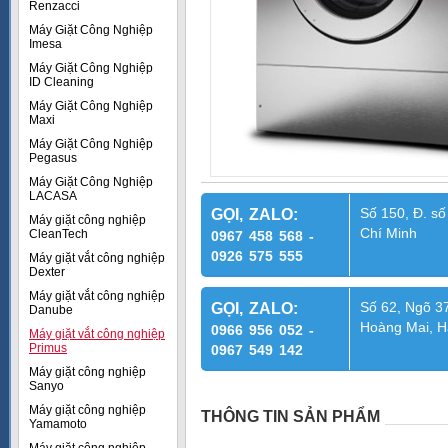
Renzacci
Máy Giặt Công Nghiệp
Imesa
Máy Giặt Công Nghiệp
ID Cleaning
Máy Giặt Công Nghiệp
Maxi
Máy Giặt Công Nghiệp
Pegasus
Máy Giặt Công Nghiệp
LACASA
Số 150, Đ. số
GỌI, ZALO:
Máy giặt công nghiệp
Chí Minh
CleanTech
0967 458 568 -
0926 575 555
Máy giặt vắt công nghiệp
Dexter
Máy giặt vắt công nghiệp
Số 62, Ngõ 37
GỌI, ZALO:
Danube
Hoàng Mai, H
0966 956 052 -
Máy giặt vắt công nghiệp
Primus
0967 549 142
Máy giặt công nghiệp
Sanyo
Máy giặt công nghiệp
THÔNG TIN SẢN PHẨM
Yamamoto