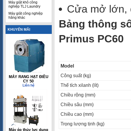
Máy giặt khô công
Cửa mở lớn, 
nghiệp TLJ Laundry
Máy giăt công nghiệp
hãng khác
Bảng thông số
KHUYẾN MÃI
Primus PC60
Model
Công suất (kg)
MÁY RANG HẠT ĐIỀU
CY 50
Thể tích xilanh (lít)
Liên hệ
Chiều rộng (mm)
Chiều sâu (mm)
Chiều cao (mm)
Trọng lượng tịnh (kg)
Máy ép thủy lực dụng