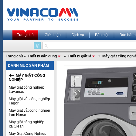
Trang chủ
Giới thiệu
Dịch vụ
Bảo mật
Bảo hành
Trang chủ
»
Thiết bị dân dụng
»
Thiết bị giặt là
»
Máy giặt công nghi
DANH MỤC SẢN PHẨM
MÁY GIẶT CÔNG
NGHIỆP
Máy giặt công nghiệp
Lavamac
Máy giặt vắt công nghiệp
Fagor
Máy giặt vắt công nghiệp
Iron Horse
Máy giặt công nghiệp
ItalClean
Máy Giặt Công Nghiệp