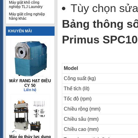
Máy giặt khô công
Tùy chọn sửa 
nghiệp TLJ Laundry
Máy giăt công nghiệp
hãng khác
Bảng thông số
KHUYẾN MÃI
Primus SPC10
Model
Công suất (kg)
MÁY RANG HẠT ĐIỀU
CY 50
Thể tích (lít)
Liên hệ
Tốc độ (rpm)
Chiều rộng (mm)
Chiều sâu (mm)
Chiều cao (mm)
Máy ép thủy lực dụng