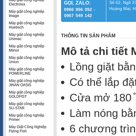
Máy giặt công nghiệp
Số 62, Ngõ 37
GỌI, ZALO:
Electrolux
Hoàng Mai, H
0966 956 052 -
Máy giặt công nghiệp
0967 549 142
Image
Máy giặt công nghiệp
Huebsch
Máy giặt công nghiệp
THÔNG TIN SẢN PHẨM
Unimac
Máy giặt công nghiệp
Mô tả chi tiế
Milnor
Máy giặt công nghiệp
Union
Lồng giặt bằn
Máy giặt công nghiệp
POWERLINE
Có thể lắp đặ
Máy giặt công nghiệp
JINAN OASIS
Máy giặt công nghiệp
Cửa mở 180 ̊ 
GOLDFIST
Máy giặt công nghiệp
SU-STAR
Làm nóng bằn
Máy giặt công nghiệp
Primer
6 chương trìn
Máy Giặt Công Nghiệp
Flying Fish