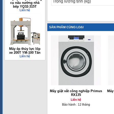
Trọng lượng tịnh (kg)
cụ nấu nướng nhà
bếp YQ32-315T
Liên hệ
SẢN PHẨM CÙNG LOẠI
Máy ép thủy lực lốp
xe 200T YM-100 Tấn
Liên hệ
Máy giặt vắt công nghiệp Primus
Máy 
RX135
Liên hệ
Bảo hành : 12 tháng