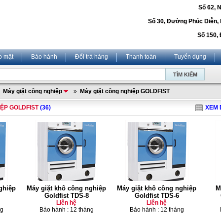
Số 62, 
Số 30, Đường Phúc Diễn,
Số 150, 
o mật
Bảo hành
Đổi trả hàng
Thanh toán
Tuyển dụng
»
Máy giặt công nghiệp
»
Máy giặt công nghiệp GOLDFIST
ỆP GOLDFIST
(36)
XEM 
ghiệp
Máy giặt khô công nghiệp
Máy giặt khô công nghiệp
Ma
Goldfist TDS-8
Goldfist TDS-6
Liên hệ
Liên hệ
ng
Bảo hành : 12 tháng
Bảo hành : 12 tháng