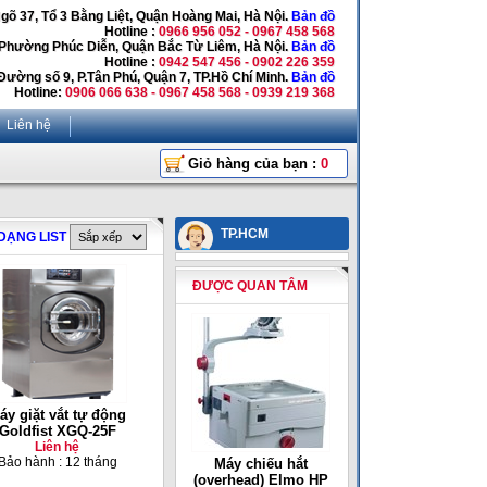
Ngõ 37, Tổ 3 Bằng Liệt, Quận Hoàng Mai, Hà Nội.
Bản đồ
Hotline :
0966 956 052 - 0967 458 568
 Phường Phúc Diễn, Quận Bắc Từ Liêm, Hà Nội.
Bản đồ
Hotline :
0942 547 456 - 0902 226 359
Đường số 9, P.Tân Phú, Quận 7, TP.Hồ Chí Minh.
Bản đồ
Hotline:
0906 066 638 - 0967 458 568 - 0939 219 368
Liên hệ
Giỏ hàng của bạn :
0
TP.HCM
DẠNG LIST
ĐƯỢC QUAN TÂM
́y giặt vắt tự động
Goldfist XGQ-25F
Liên hệ
Bảo hành : 12 tháng
Máy chiếu hắt
(overhead) Elmo HP