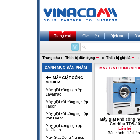
Trang chủ
Giới thiệu
Dịch vụ
Bả
Trang chủ
»
Thiết bị dân dụng
»
Thiết bị giặt là
DANH MỤC SẢN PHẨM
MÁY GIẶT CÔNG NGHI
MÁY GIẶT CÔNG
NGHIỆP
Máy giặt công nghiệp
Lavamac
Máy giặt vắt công nghiệp
Fagor
Máy giặt vắt công nghiệp
Iron Horse
Máy giặt khô công n
Goldfist TDS-10
Máy giặt công nghiệp
Liên hệ
ItalClean
Bảo hành : 12 thá
Máy Giặt Công Nghiệp