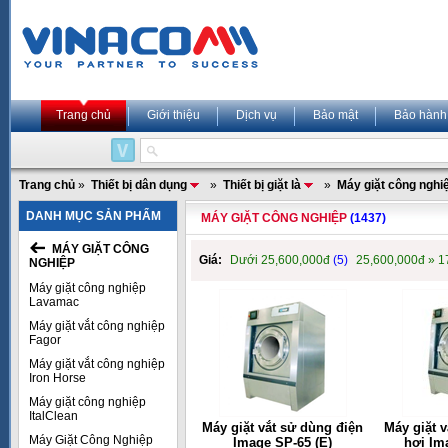
Trang chủ
Giới thiệu
Dịch vụ
Bảo mật
Bảo hành
Trang chủ
»
Thiết bị dân dụng
»
Thiết bị giặt là
»
Máy giặt công nghi
DANH MỤC SẢN PHẨM
MÁY GIẶT CÔNG NGHIỆP
(1437)
MÁY GIẶT CÔNG
Giá:
Dưới 25,600,000đ
(5)
25,600,000đ » 
NGHIỆP
Máy giặt công nghiệp
Lavamac
Máy giặt vắt công nghiệp
Fagor
Máy giặt vắt công nghiệp
Iron Horse
Máy giặt công nghiệp
ItalClean
Máy giặt vắt sử dùng điện
Máy giặt 
Máy Giặt Công Nghiệp
Image SP-65 (E)
hơi Im