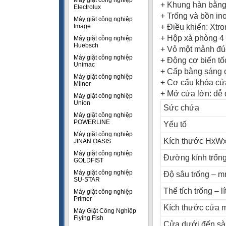
Máy giặt công nghiệp
+ Khung hàn bằng
Electrolux
+ Trống và bồn in
Máy giặt công nghiệp
Image
+ Điều khiển: Xtro
+ Hộp xà phòng 4
Máy giặt công nghiệp
Huebsch
+ Vỏ một mảnh đúc:
Máy giặt công nghiệp
+ Động cơ biến tố
Unimac
+ Cấp bằng sáng c
Máy giặt công nghiệp
+ Cơ cấu khóa cử
Milnor
+ Mở cửa lớn: dễ
Máy giặt công nghiệp
Union
Sức chứa
Máy giặt công nghiệp
POWERLINE
Yếu tố
Máy giặt công nghiệp
Kích thước HxW
JINAN OASIS
Máy giặt công nghiệp
Đường kính trốn
GOLDFIST
Máy giặt công nghiệp
Độ sâu trống – 
SU-STAR
Thể tích trống – lí
Máy giặt công nghiệp
Primer
Kích thước cửa
Máy Giặt Công Nghiệp
Flying Fish
Cửa dưới đến s