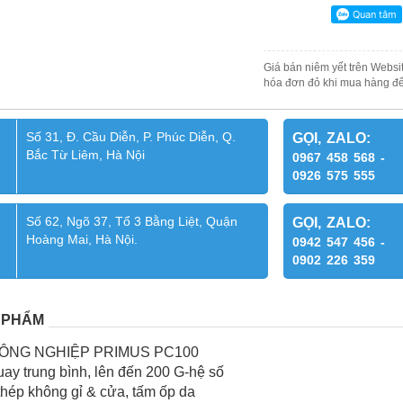
Giá bán niêm yết trên Websit
hóa đơn đỏ khi mua hàng để
Số 31, Đ. Cầu Diễn, P. Phúc Diễn, Q.
GỌI, ZALO:
Bắc Từ Liêm, Hà Nội
0967 458 568 -
0926 575 555
Số 62, Ngõ 37, Tổ 3 Bằng Liệt, Quận
GỌI, ZALO:
Hoàng Mai, Hà Nội.
0942 547 456 -
0902 226 359
 PHẨM
CÔNG NGHIỆP PRIMUS PC100
uay trung bình, lên đến 200 G-hệ số
thép không gỉ & cửa, tấm ốp da