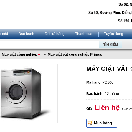
Số 62, 
Số 30, Đường Phúc Diễn,
Số 150, 
o mật
Bảo hành
Đổi trả hàng
Thanh toán
Tuyển dụng
»
Máy giặt công nghiệp
»
Máy giặt vắt công nghiệp Primus
MÁY GIẶT VẮT 
Mã hàng
:PC100
Bảo hành
: 12 tháng
Liên hệ
Giá
:
( Giá 
Mua hàng