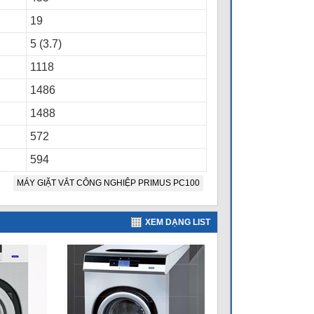
19
5 (3.7)
1118
1486
1488
572
594
MÁY GIẶT VẮT CÔNG NGHIỆP PRIMUS PC100
XEM DẠNG LIST