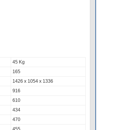
45 Kg
165
1426 x 1054 x 1336
916
610
434
470
455