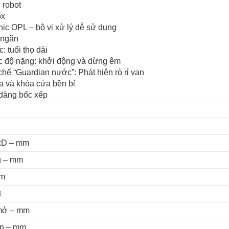
 robot
ox
nic OPL – bộ vi xử lý dễ sử dụng
 ngăn
 tuổi thọ dài
c độ nặng: khởi động và dừng êm
hế “Guardian nước”: Phát hiện rò rỉ van
a và khóa cửa bền bỉ
 dàng bốc xếp
xD – mm
g – mm
mm
t
 mở – mm
àn – mm