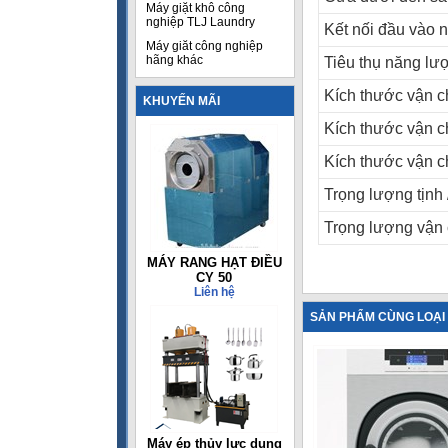
Máy giặt khô công
nghiệp TLJ Laundry
Kết nối đầu vào
Máy giăt công nghiệp
hãng khác
Tiêu thụ năng lư
Kích thước vận 
KHUYẾN MÃI
Kích thước vận 
Kích thước vận 
Trọng lượng tịnh 
Trọng lượng vận
MÁY RANG HẠT ĐIỀU
CY 50
Liên hệ
SẢN PHẨM CÙNG LOẠI
Máy ép thủy lực dụng