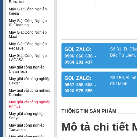
Renzacci
Máy Giặt Công Nghiệp
Imesa
Máy Giặt Công Nghiệp
ID Cleaning
Máy Giặt Công Nghiệp
Maxi
Máy Giặt Công Nghiệp
Pegasus
Số 31, Đ. Cầu
GỌI, ZALO:
Bắc Từ Liêm,
Máy Giặt Công Nghiệp
0906 066 638 -
LACASA
0964 201 437
Máy giặt công nghiệp
CleanTech
Số 150, Đ. số
GỌI, ZALO:
Máy giặt vắt công nghiệp
Dexter
Chí Minh
0967 458 568 -
Máy giặt vắt công nghiệp
0926 575 555
Danube
Máy giặt vắt công nghiệp
Primus
THÔNG TIN SẢN PHẨM
Máy giặt công nghiệp
Sanyo
Mô tả chi tiế
Máy giặt công nghiệp
Yamamoto