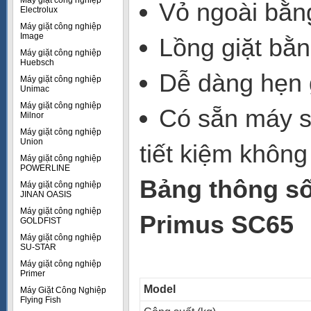
Máy giặt công nghiệp
Vỏ ngoài bằn
Electrolux
Máy giặt công nghiệp
Image
Lồng giặt bằn
Máy giặt công nghiệp
Huebsch
Dễ dàng hẹn 
Máy giặt công nghiệp
Unimac
Máy giặt công nghiệp
Có sẵn máy sấ
Milnor
Máy giặt công nghiệp
Union
tiết kiệm không
Máy giặt công nghiệp
POWERLINE
Bảng thông số
Máy giặt công nghiệp
JINAN OASIS
Máy giặt công nghiệp
Primus SC65
GOLDFIST
Máy giặt công nghiệp
SU-STAR
Máy giặt công nghiệp
Primer
Model
Máy Giặt Công Nghiệp
Flying Fish