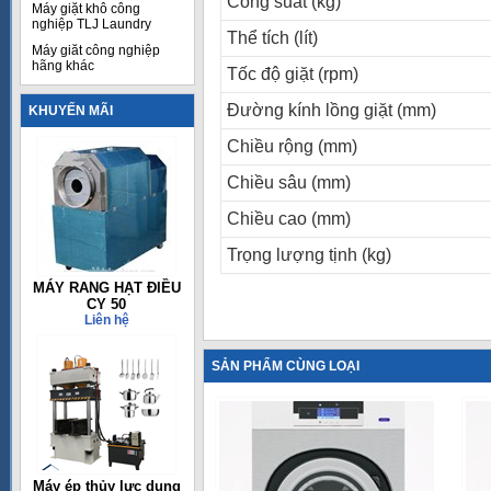
Công suất (kg)
Máy giặt khô công
nghiệp TLJ Laundry
Thể tích (lít)
Máy giăt công nghiệp
hãng khác
Tốc độ giặt (rpm)
Đường kính lồng giặt (mm)
KHUYẾN MÃI
Chiều rộng (mm)
Chiều sâu (mm)
Chiều cao (mm)
Trọng lượng tịnh (kg)
MÁY RANG HẠT ĐIỀU
CY 50
Liên hệ
SẢN PHẨM CÙNG LOẠI
Máy ép thủy lực dụng