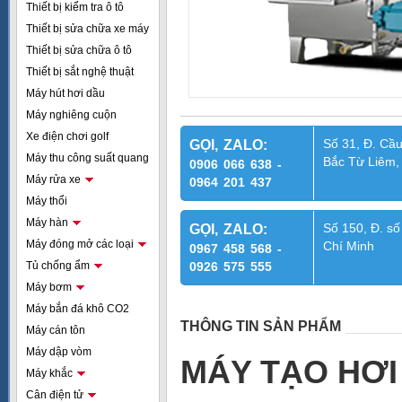
Thiết bị kiểm tra ô tô
Thiết bị sửa chữa xe máy
Thiết bị sửa chữa ô tô
Thiết bị sắt nghệ thuật
Máy hút hơi dầu
Máy nghiêng cuộn
Xe điện chơi golf
Số 31, Đ. Cầu
GỌI, ZALO:
Máy thu công suất quang
Bắc Từ Liêm,
0906 066 638 -
Máy rửa xe
0964 201 437
Máy thổi
Máy hàn
Số 150, Đ. số
GỌI, ZALO:
Máy đóng mở các loại
Chí Minh
0967 458 568 -
Tủ chống ẩm
0926 575 555
Máy bơm
Máy bắn đá khô CO2
THÔNG TIN SẢN PHẨM
Máy cán tôn
Máy dập vòm
MÁY TẠO HƠI
Máy khắc
Cân điện tử