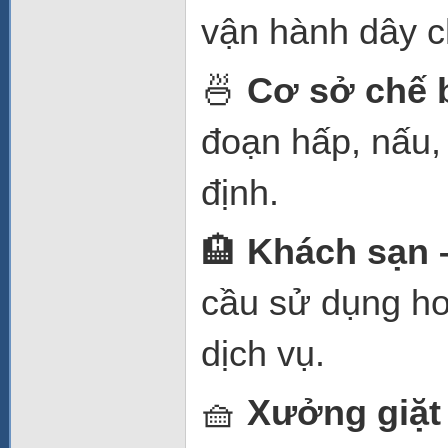
vận hành dây c
🍜
Cơ sở chế 
đoạn hấp, nấu, 
định.
🏨
Khách sạn 
cầu sử dụng hơ
dịch vụ.
🧺
Xưởng giặt 