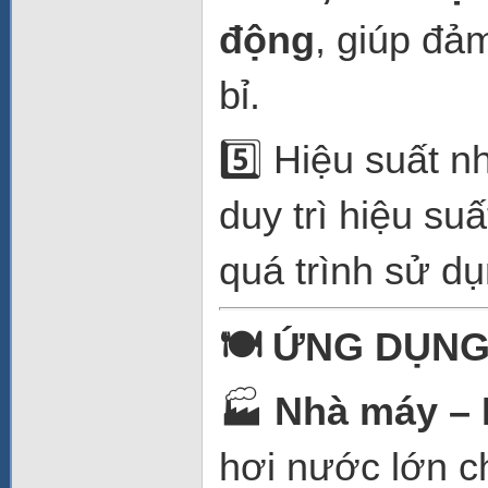
động
, giúp đả
bỉ.
5️⃣ Hiệu suất n
duy trì hiệu suấ
quá trình sử dụ
🍽
️ ỨNG DỤN
🏭
Nhà máy – 
hơi nước lớn ch