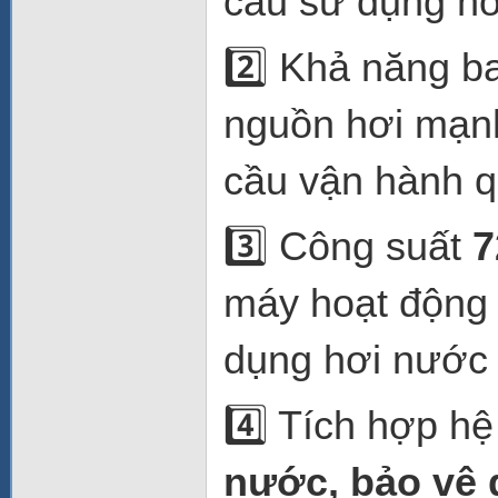
cầu sử dụng hơi
2️⃣ Khả năng b
nguồn hơi mạnh
cầu vận hành q
3️⃣ Công suất
máy hoạt động 
dụng hơi nước
4️⃣ Tích hợp h
nước, bảo vệ 