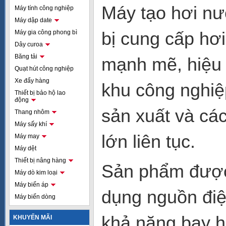
Máy tạo hơi n
Máy tính công nghiệp
Máy dập date
bị cung cấp hơ
Máy gia công phong bì
Dây curoa
Băng tải
mạnh mẽ, hiệu 
Quạt hút công nghiệp
Xe đẩy hàng
khu công nghiệ
Thiết bị bảo hộ lao
động
sản xuất và cá
Thang nhôm
Máy sấy khí
lớn liên tục.
Máy may
Máy dệt
Thiết bị nâng hàng
Sản phẩm được 
Máy dò kim loại
Máy biến áp
dụng nguồn đi
Máy biến dòng
khả năng bay h
KHUYẾN MÃI