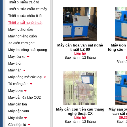
Thiết bị kiểm tra ô tô
Thiết bị sửa chữa xe máy
Thiết bị sửa chữa ô tô
Thiết bị sắt nghệ thuật
Máy hút hơi dầu
Máy nghiêng cuộn
Xe điện chơi golf
Máy cán hoa văn sắt nghệ
Máy uốn 
thuật LZ 80
lồng cầu -
Máy thu công suất quang
Liên hệ
Máy rửa xe
Bảo hành : 12 tháng
Bảo hà
Máy thổi
Máy hàn
Máy đóng mở các loại
Tủ chống ẩm
Máy bơm
Máy bắn đá khô CO2
Máy cán tôn
Máy cán con tiện cầu thang
Máy sản x
Máy dập vòm
nghệ thuật CX
can sắt
Liên hệ
89,3
Máy khắc
Bảo hành : 12 tháng
Bảo hà
Cân điện tử