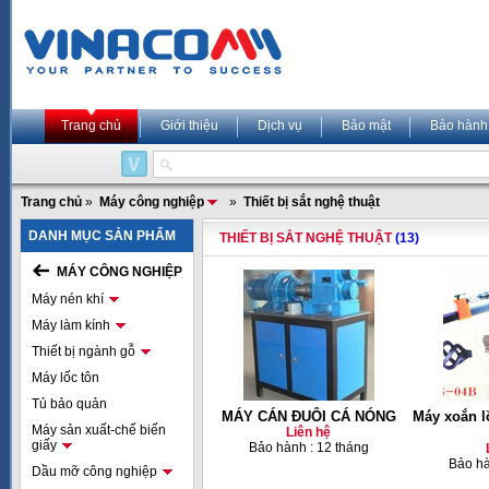
Trang chủ
Giới thiệu
Dịch vụ
Bảo mật
Bảo hành
Trang chủ
»
Máy công nghiệp
»
Thiết bị sắt nghệ thuật
DANH MỤC SẢN PHẨM
THIẾT BỊ SẮT NGHỆ THUẬT
(13)
MÁY CÔNG NGHIỆP
Máy nén khí
Máy làm kính
Thiết bị ngành gỗ
Máy lốc tôn
Tủ bảo quản
MÁY CÁN ĐUÔI CÁ NÓNG
Máy xoắn l
Máy sản xuất-chế biến
Liên hệ
giấy
Bảo hành : 12 tháng
Bảo hà
Dầu mỡ công nghiệp