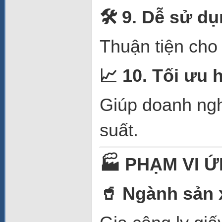
🛠
️ 9. Dễ sử dụ
Thuận tiện cho
📈
10. Tối ưu h
Giúp doanh ngh
suất.
🏭
PHẠM VI 
🥤
Ngành sản x