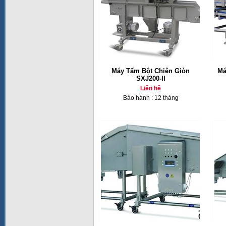
Máy Tẩm Bột Chiên Giòn
Má
SXJ200-II
Liên hệ
Bảo hành : 12 tháng