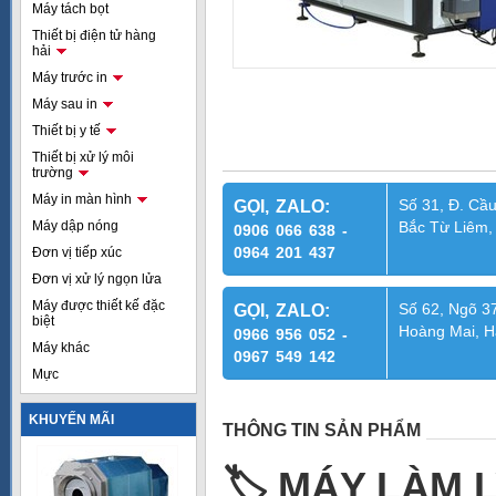
Máy tách bọt
Thiết bị điện tử hàng
hải
Máy trước in
Máy sau in
Thiết bị y tế
Thiết bị xử lý môi
trường
Máy in màn hình
Số 31, Đ. Cầu
GỌI, ZALO:
Máy dập nóng
Bắc Từ Liêm,
0906 066 638 -
0964 201 437
Đơn vị tiếp xúc
Đơn vị xử lý ngọn lửa
Máy được thiết kế đặc
Số 62, Ngõ 37
GỌI, ZALO:
biệt
Hoàng Mai, H
0966 956 052 -
Máy khác
0967 549 142
Mực
KHUYẾN MÃI
THÔNG TIN SẢN PHẨM
🏷
️ MÁY LÀM 