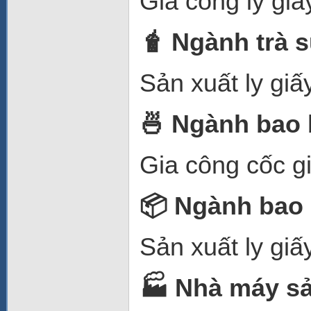
Gia công ly gi
🧋 Ngành trà 
Sản xuất ly gi
🍜
Ngành bao 
Gia công cốc g
📦
Ngành bao b
Sản xuất ly giấ
🏭
Nhà máy sả