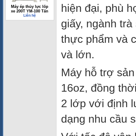
hiện đại, phù 
Máy ép thủy lực lốp
xe 200T YM-100 Tấn
Liên hệ
giấy, ngành trà
thực phẩm và c
và lớn.
Máy hỗ trợ sản 
16oz, đồng thời
2 lớp với định
dạng nhu cầu sả