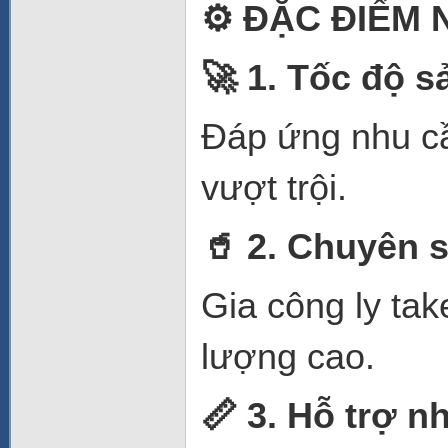
⚙️
ĐẶC ĐIỂM N
🚀
1. Tốc độ sả
Đáp ứng nhu cầ
vượt trội.
🥤
2. Chuyên sả
Gia công ly tak
lượng cao.
📏
3. Hỗ trợ n