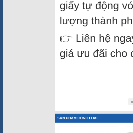
giấy tự động vớ
lượng thành ph
👉 Liên hệ nga
giá ưu đãi ch
má
SẢN PHẨM CÙNG LOẠI