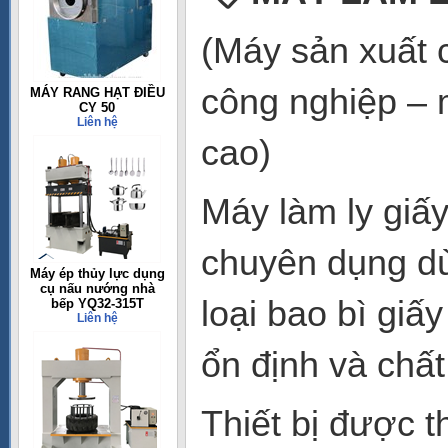
(Máy sản xuất c
công nghiệp – 
MÁY RANG HẠT ĐIỀU
CY 50
Liên hệ
cao)
Máy làm ly giấy
chuyên dụng dùn
Máy ép thủy lực dụng
cụ nấu nướng nhà
loại bao bì giấ
bếp YQ32-315T
Liên hệ
ổn định và chất
Thiết bị được t