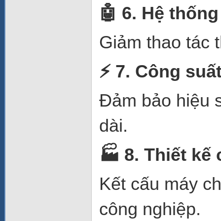
🤖
6. Hệ thống
Giảm thao tác t
⚡
7. Công suấ
Đảm bảo hiệu su
dài.
🏭
8. Thiết kế
Kết cấu máy ch
công nghiệp.