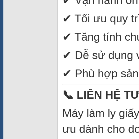
✔ Vận hành ổn 
✔ Tối ưu quy tr
✔ Tăng tính c
✔ Dễ sử dụng v
✔ Phù hợp sản 
📞
LIÊN HỆ TƯ
Máy làm ly giấy
ưu dành cho do