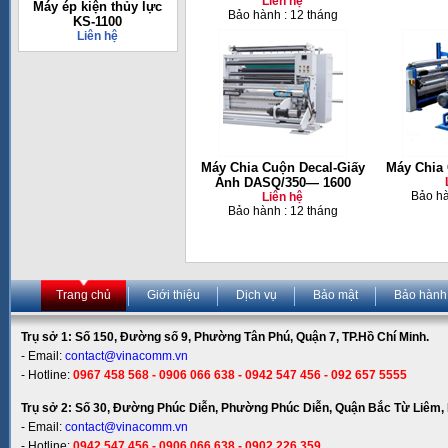
Liên hệ
Máy ép kiện thủy lực
Bảo hành : 12 tháng
KS-1100
Liên hệ
Máy Chia Cuộn Decal-Giấy
Máy Chia
Ảnh DASQ/350— 1600
Bảo hà
Liên hệ
Bảo hành : 12 tháng
Trang chủ
Giới thiệu
Dịch vụ
Bảo mật
Bảo hành
Trụ sở 1: Số 150, Đường số 9, Phường Tân Phú, Quận 7, TP.Hồ Chí Minh.
- Email:
contact@vinacomm.vn
- Hotline:
0967 458 568 - 0906 066 638 - 0942 547 456 - 092 657 5555
Trụ sở 2: Số 30, Đường Phúc Diễn, Phường Phúc Diễn, Quận Bắc Từ Liêm, 
- Email:
contact@vinacomm.vn
- Hotline:
0942 547 456 - 0906 066 638 - 0902 226 359