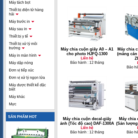
Máy tách bọt
Thiết bị điện tử hàng
hải
Máy trước in
Máy sau in
Thiết bị y tế
Thiết bị xử lý môi
trường
Máy chia cuộn giấy A0 – A1
Máy chia 
cho photo HJFQ-1300
(màng cán 
Máy in màn hình
Liên hệ
Z
Bảo hành : 12 tháng
Máy dập nóng
Bảo hà
Đơn vị tiếp xúc
Đơn vị xử lý ngọn lửa
Máy được thiết kế đặc
biệt
Máy khác
Mực
SẢN PHẨM HOT
Máy chia cuộn decal-giấy
Máy chia 
ảnh (Tốc độ cao) DAF-1300A
(Sản lượng
Liên hệ
Bảo hành : 12 tháng
Bảo hà