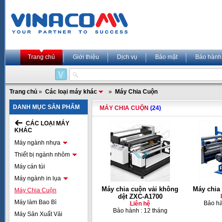
Trang chủ
Giới thiệu
Dịch vụ
Bảo mật
Bảo hành
Trang chủ
»
Các loại máy khác
»
Máy Chia Cuộn
DANH MỤC SẢN PHẨM
MÁY CHIA CUỘN
(24)
CÁC LOẠI MÁY
KHÁC
Máy ngành nhựa
Thiết bị ngành nhôm
Máy cán túi
Máy ngành in lụa
Máy chia cuộn vải không
Máy chia
Máy Chia Cuộn
dệt ZXC-A1700
Máy làm Bao Bì
Bảo hà
Liên hệ
Bảo hành : 12 tháng
Máy Sản Xuất Vải