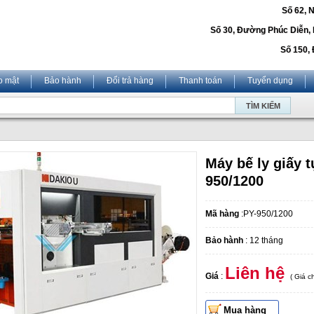
Số 62, 
Số 30, Đường Phúc Diễn,
Số 150, 
o mật
Bảo hành
Đổi trả hàng
Thanh toán
Tuyển dụng
Máy bế ly giấy 
950/1200
Mã hàng
:PY-950/1200
Bảo hành
: 12 tháng
Liên hệ
Giá
:
( Giá 
Mua hàng