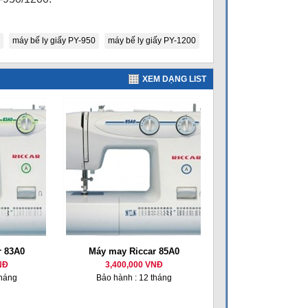
máy bế ly giấy PY-950
máy bế ly giấy PY-1200
XEM DẠNG LIST
r 83A0
Máy may Riccar 85A0
NĐ
3,400,000 VNĐ
tháng
Bảo hành : 12 tháng