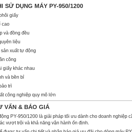
KHI SỬ DỤNG MÁY PY-950/1200
phôi giấy
ế cao
p và đồng đều
guyên liệu
 sản xuất tự động
hân công
ại giấy khác nhau
h và bền bỉ
ảo trì
ất công nghiệp quy mô lớn
TƯ VẤN & BÁO GIÁ
 động PY-950/1200 là giải pháp tối ưu dành cho doanh nghiệp cầ
ác vượt trội và khả năng vận hành ổn định.
ể được tư vấn chi tiết và nhận báo giá ưu đãi cho dòng máy P