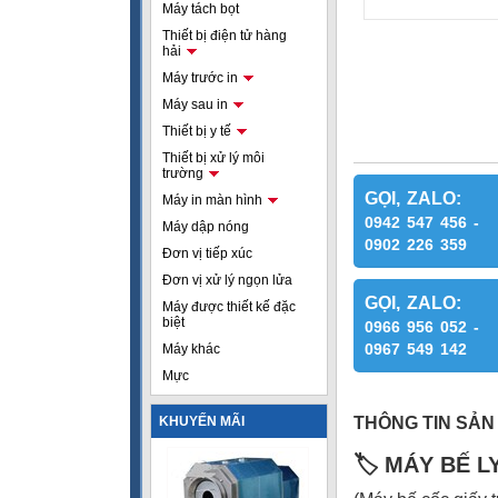
Máy tách bọt
Thiết bị điện tử hàng
hải
Máy trước in
Máy sau in
Thiết bị y tế
Thiết bị xử lý môi
trường
GỌI, ZALO:
Máy in màn hình
0942 547 456 -
Máy dập nóng
0902 226 359
Đơn vị tiếp xúc
Đơn vị xử lý ngọn lửa
GỌI, ZALO:
Máy được thiết kế đặc
biệt
0966 956 052 -
0967 549 142
Máy khác
Mực
KHUYẾN MÃI
THÔNG TIN SẢN
🏷️ MÁY BẾ L