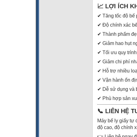
📈 LỢI ÍCH 
✔ Tăng tốc độ bế 
✔ Độ chính xác b
✔ Thành phẩm đẹ
✔ Giảm hao hụt n
✔ Tối ưu quy trình
✔ Giảm chi phí n
✔ Hỗ trợ nhiều lo
✔ Vận hành ổn địn
✔ Dễ sử dụng và b
✔ Phù hợp sản xu
📞 LIÊN HỆ 
Máy bế ly giấy tự
độ cao, độ chính x
👉 Liên hệ ngay đ