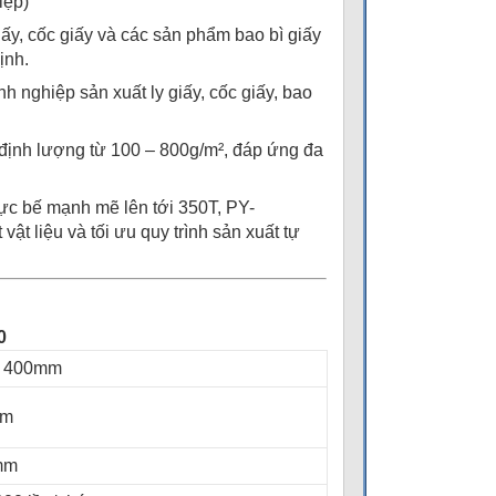
iệp)
iấy, cốc giấy và các sản phẩm bao bì giấy
ịnh.
h nghiệp sản xuất ly giấy, cốc giấy, bao
i định lượng từ 100 – 800g/m², đáp ứng đa
lực bế mạnh mẽ lên tới 350T, PY-
ật liệu và tối ưu quy trình sản xuất tự
0
– 400mm
mm
mm