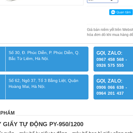
Giá bán niêm yết trên Websit
hóa đơn đỏ khi mua hàng để
Số 30, Đ. Phúc Diễn, P. Phúc Diễn, Q.
GỌI, ZALO:
Bắc Từ Liêm, Hà Nội.
0967 458 568 -
0926 575 555
Số 62, Ngõ 37, Tổ 3 Bằng Liệt, Quận
GỌI, ZALO:
Hoàng Mai, Hà Nội.
0906 066 638 -
0964 201 437
 PHẨM
Y GIẤY TỰ ĐỘNG PY-950/1200