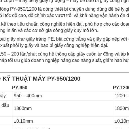
từ cuộn – máy bế ly giấy tự động – máy bế bao bì giấy công ngh
 động PY-950/1200 là dòng thiết bị chuyên dụng dùng để bế ly g
với tốc độ cao, độ chính xác vượt trội và khả năng vận hành ổn đ
t kế theo tiêu chuẩn công nghiệp hiện đại, phù hợp cho các doan
ng in ấn và các cơ sở gia công giấy quy mô lớn.
loại giấy như giấy tráng PE, bìa cứng trắng và giấy gấp nếp vớ
uất phôi ly giấy và bao bì giấy công nghiệp hiện đại.
 150 – 200 lần/phút cùng hệ thống cấp giấy cuộn tự động và áp 
háp tối ưu giúp doanh nghiệp nâng cao năng suất, giảm hao hụt v
 KỸ THUẬT MÁY PY-950/1200
PY-950
PY-120
iấy
950 – 400mm
1200 
 đầu
1800mm
1800
±0.10mm
±0.10