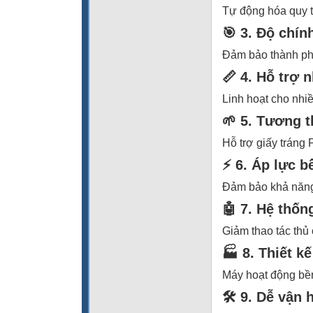
Tự động hóa quy tr
🎯 3. Độ chí
Đảm bảo thành ph
📏 4. Hỗ trợ 
Linh hoạt cho nhiề
🌱 5. Tương th
Hỗ trợ giấy tráng 
⚡ 6. Áp lực 
Đảm bảo khả năng 
🤖 7. Hệ thốn
Giảm thao tác thủ 
🏭 8. Thiết k
Máy hoạt động bền 
🛠️ 9. Dễ vận 