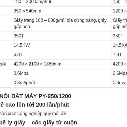
150 – 200 lần/phút
150 – 
950 × 540mm
1200 
Giấy tráng 100 – 800g/m², bìa cứng trắng, giấy
Giấy tr
gấp nếp
gấp nế
350T
350T
14.5KW
14.5K
6.3T
7.8T
gói
4200 × 2100 × 1850mm
4200 
0.6Mpa
0.6Mp
0.3m³/phút
0.3m³/
 NỔI BẬT MÁY PY-950/1200
bế cao lên tới 200 lần/phút
sản xuất công nghiệp quy mô lớn.
bế ly giấy – cốc giấy từ cuộn