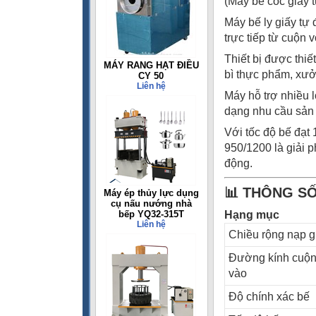
(Máy bế cốc giấy 
Máy bế ly giấy tự
trực tiếp từ cuộn 
Thiết bị được thiế
MÁY RANG HẠT ĐIỀU
bì thực phẩm, xưở
CY 50
Liên hệ
Máy hỗ trợ nhiều 
dạng nhu cầu sản x
Với tốc độ bế đạt
950/1200 là giải p
động.
📊 THÔNG SỐ
Máy ép thủy lực dụng
cụ nấu nướng nhà
bếp YQ32-315T
Hạng mục
Liên hệ
Chiều rộng nạp g
Đường kính cuộn
vào
Độ chính xác bế