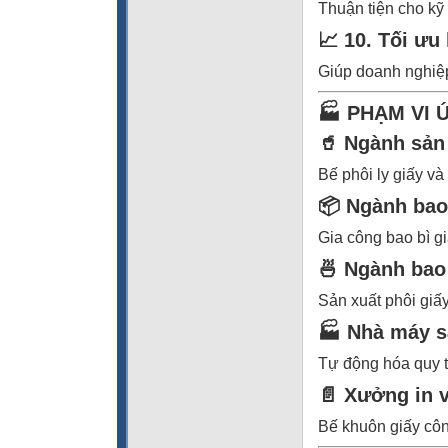
Thuận tiện cho kỹ
📈 10. Tối ưu
Giúp doanh nghiệp
🏭 PHẠM VI
🥤 Ngành sản 
Bế phôi ly giấy và
📦 Ngành bao
Gia công bao bì g
🍜 Ngành bao
Sản xuất phôi giấ
🏭 Nhà máy sả
Tự động hóa quy t
📄 Xưởng in v
Bế khuôn giấy côn