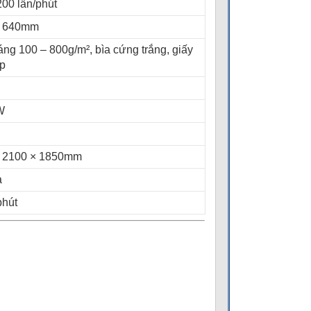
200 lần/phút
× 640mm
áng 100 – 800g/m², bìa cứng trắng, giấy
p
W
× 2100 × 1850mm
a
phút