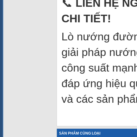
📞
LIÊN HỆ N
CHI TIẾT!
Lò nướng đườ
giải pháp nướn
công suất mạnh 
đáp ứng hiệu q
và các sản ph
SẢN PHẨM CÙNG LOẠI