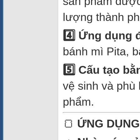
sản phẩm được
lượng thành ph
4️
Ứng dụng đ
bánh mì Pita, b
5️
Cấu tạo bằn
vệ sinh và phù
phẩm.
🍞
ỨNG DỤNG