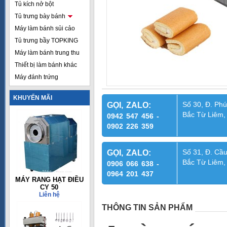
Tủ kích nở bột
Tủ trưng bày bánh
Máy làm bánh sủi cảo
Tủ trưng bầy TOPKING
Máy làm bánh trung thu
Thiết bị làm bánh khác
Máy đánh trứng
KHUYẾN MÃI
Số 30, Đ. Phú
GỌI, ZALO:
Bắc Từ Liêm,
0942 547 456 -
0902 226 359
Số 31, Đ. Cầu
GỌI, ZALO:
Bắc Từ Liêm,
0906 066 638 -
0964 201 437
MÁY RANG HẠT ĐIỀU
CY 50
Liên hệ
THÔNG TIN SẢN PHẨM