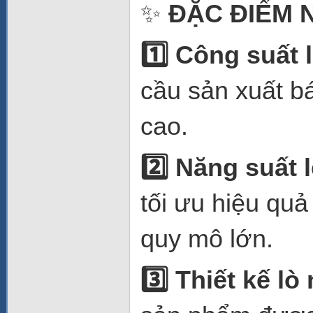
✨
ĐẶC ĐIỂM 
1️
Công suất 
cầu sản xuất b
cao.
2️
Năng suất l
tối ưu hiệu qu
quy mô lớn.
3️
Thiết kế lò