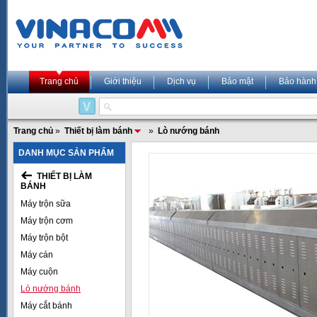
Trang chủ
Giới thiệu
Dịch vụ
Bảo mật
Bảo hành
Trang chủ
»
Thiết bị làm bánh
»
Lò nướng bánh
DANH MỤC SẢN PHẨM
THIẾT BỊ LÀM
BÁNH
Máy trộn sữa
Máy trộn cơm
Máy trộn bột
Máy cán
Máy cuộn
Lò nướng bánh
Máy cắt bánh