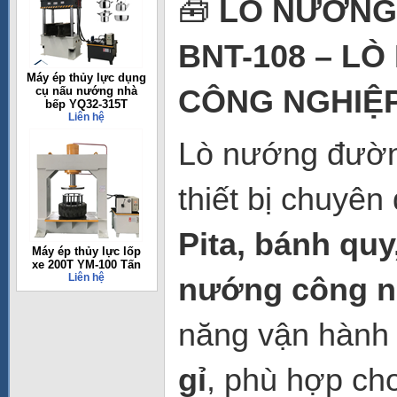
🧰
LÒ NƯỚNG
BNT-108 – LÒ
Máy ép thủy lực dụng
CÔNG NGHIỆ
cụ nấu nướng nhà
bếp YQ32-315T
Liên hệ
Lò nướng đườ
thiết bị chuyê
Pita, bánh quy
Máy ép thủy lực lốp
xe 200T YM-100 Tấn
Liên hệ
nướng công n
năng vận hành l
gỉ
, phù hợp ch