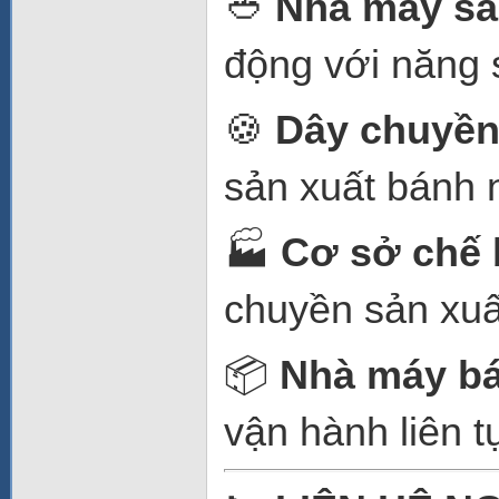
🥙
Nhà máy sản
động với năng 
🍪
Dây chuyền 
sản xuất bánh 
🏭
Cơ sở chế 
chuyền sản xuấ
📦
Nhà máy bá
vận hành liên t