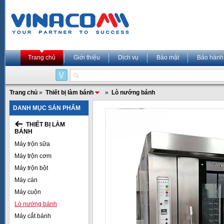
Trang chủ
Giới thiệu
Dịch vụ
Bảo mật
Bảo hành
Trang chủ
»
Thiết bị làm bánh
»
Lò nướng bánh
DANH MỤC SẢN PHẨM
THIẾT BỊ LÀM
BÁNH
Máy trộn sữa
Máy trộn cơm
Máy trộn bột
Máy cán
Máy cuộn
Lò nướng bánh
Máy cắt bánh