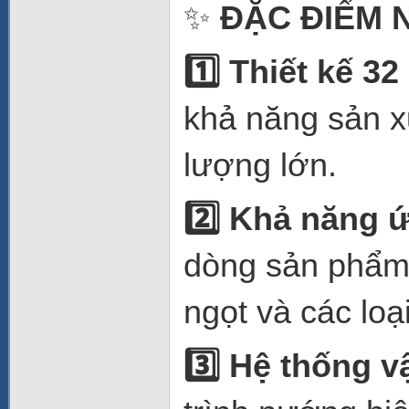
✨
ĐẶC ĐIỂM 
1️
Thiết kế 3
khả năng sản x
lượng lớn.
2️
Khả năng ứ
dòng sản phẩm 
ngọt và các lo
3️
Hệ thống v