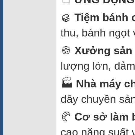
🥮
Tiệm bánh 
thu, bánh ngọt
🍪
Xưởng sản 
lượng lớn, đảm
🏭
Nhà máy ch
dây chuyền sản
🥐
Cơ sở làm 
cao năng suất 