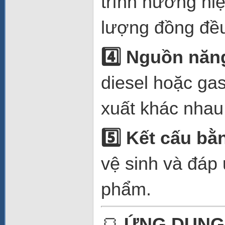
trình nướng hi
lượng đồng đề
4️
Nguồn năng
diesel hoặc ga
xuất khác nhau
5️
Kết cấu bằn
vệ sinh và đáp
phẩm.
🍞
ỨNG DỤNG