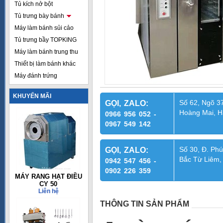
Tủ kích nở bột
Tủ trưng bày bánh
Máy làm bánh sủi cảo
Tủ trưng bầy TOPKING
Máy làm bánh trung thu
Thiết bị làm bánh khác
Máy đánh trứng
KHUYẾN MÃI
Số 62, Ngõ 37
GỌI, ZALO:
Hoàng Mai, H
0966 956 052 -
0967 549 142
Số 30, Đ. Phú
GỌI, ZALO:
Bắc Từ Liêm,
0942 547 456 -
0902 226 359
MÁY RANG HẠT ĐIỀU
CY 50
Liên hệ
THÔNG TIN SẢN PHẨM