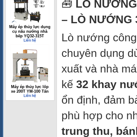
🧰
LÒ NƯỚNG 
– LÒ NƯỚNG 
Máy ép thủy lực dụng
cụ nấu nướng nhà
Lò nướng công
bếp YQ32-315T
Liên hệ
chuyên dụng dù
xuất và nhà má
kế
32 khay n
Máy ép thủy lực lốp
xe 200T YM-100 Tấn
Liên hệ
ổn định, đảm b
phù hợp cho nh
trung thu, bá