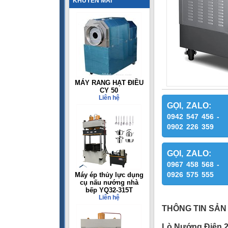
KHUYẾN MÃI
MÁY RANG HẠT ĐIỀU
CY 50
Liên hệ
GỌI, ZALO:
0942 547 456 -
0902 226 359
GỌI, ZALO:
0967 458 568 -
0926 575 555
Máy ép thủy lực dụng
cụ nấu nướng nhà
bếp YQ32-315T
Liên hệ
THÔNG TIN SẢN
Lò Nướng Điện 