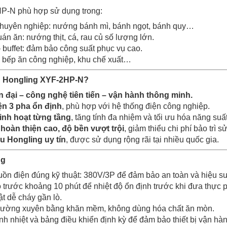
-N phù hợp sử dụng trong:
chuyên nghiệp: nướng bánh mì, bánh ngọt, bánh quy…
án ăn: nướng thịt, cá, rau củ số lượng lớn.
 buffet: đảm bảo công suất phục vụ cao.
 bếp ăn công nghiệp, khu chế xuất…
n Hongling XYF-2HP-N?
ện đại – công nghệ tiên tiến – vận hành thông minh.
n 3 pha ổn định
, phù hợp với hệ thống điện công nghiệp.
linh hoạt từng tầng
, tăng tính đa nhiệm và tối ưu hóa năng suất
hoàn thiện cao, độ bền vượt trội
, giảm thiểu chi phí bảo trì 
 Hongling uy tín
, được sử dụng rộng rãi tại nhiều quốc gia.
ng
ồn điện đúng kỹ thuật: 380V/3P để đảm bảo an toàn và hiệu su
ò trước khoảng 10 phút để nhiệt độ ổn định trước khi đưa thực
t dễ cháy gần lò.
thường xuyên bằng khăn mềm, không dùng hóa chất ăn mòn.
nh nhiệt và bảng điều khiển định kỳ để đảm bảo thiết bị vận hành