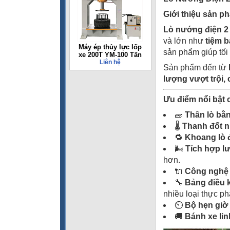
Giới thiệu sản p
Lò nướng điện 2
và lớn như
tiệm 
Máy ép thủy lực lốp
sản phẩm giúp tối
xe 200T YM-100 Tấn
Liên hệ
Sản phẩm đến từ
lượng vượt trội, 
Ưu điểm nổi bật
🧱
Thân lò bằ
🌡️
Thanh đốt 
🔁
Khoang lò 
🌬️
Tích hợp lư
hơn.
🔌
Công nghệ s
🔧
Bảng điều 
nhiều loại thực p
⏲️
Bộ hẹn giờ 
🚚
Bánh xe lin