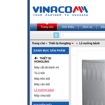
Trang chủ
Giới thiệu
Dịch vụ
Bả
Trang chủ
»
Thiết bị Hongling
»
Lò nướng bánh
DANH MỤC SẢN PHẨM
THIẾT BỊ
HONGLING
Máy cắt lát bánh mì
Tủ ủ bột
Máy trộn bột
Máy cán bột
Lò nướng bánh
Máy chia bột