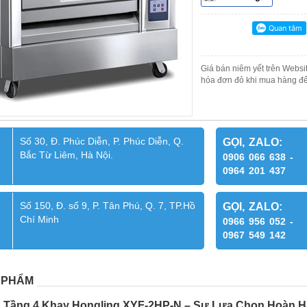
Giá bán niêm yết trên Websit
hóa đơn đỏ khi mua hàng để
Số 30, Đ. Phúc Diễn, P. Phúc Diễn, Q.
GỌI, ZALO:
Bắc Từ Liêm, Hà Nội.
0906 066 638 -
0964 201 437
Số 150, Đ. số 9, P. Tân Phú, Q. 7, TP.Hồ
GỌI, ZALO:
Chí Minh
0966 956 052 -
0967 549 142
 PHẨM
2 Tầng 4 Khay Hongling XYF-2HP-N – Sự Lựa Chọn Hoàn 