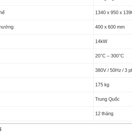
thể
1340 x 950 x 13
 nướng
400 x 600 mm
14kW
20°C – 300°C
380V / 50Hz / 3 
175 kg
Trung Quốc
12 tháng
ế