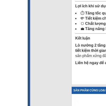
Lợi ích khi sử d
⏱️
Tăng tốc q
💸
Tiết kiệm c
🍞
Chất lượng
💼
Tăng năng 
Kết luận
Lò nướng 2 tầng
tiết kiệm thời gi
sản phẩm xứng đ
Liên hệ ngay để đ
SẢN PHẨM CÙNG LOẠI