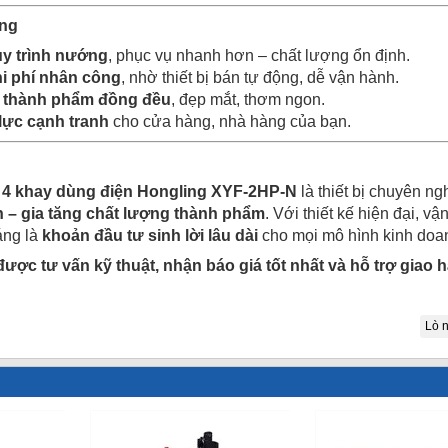
ụng
uy trình nướng
, phục vụ nhanh hơn – chất lượng ổn định.
hi phí nhân công
, nhờ thiết bị bán tự động, dễ vận hành.
 thành phẩm đồng đều
, đẹp mắt, thơm ngon.
lực cạnh tranh
cho cửa hàng, nhà hàng của bạn.
 4 khay dùng điện Hongling XYF-2HP-N
là thiết bị chuyên n
an – gia tăng chất lượng thành phẩm
. Với thiết kế hiện đại, v
áng là
khoản đầu tư sinh lời lâu dài
cho mọi mô hình kinh doa
ược tư vấn kỹ thuật, nhận báo giá tốt nhất và hỗ trợ giao h
Lò 