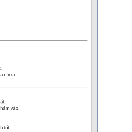
.
sửa chữa.
ất.
 phẩm vào.
 tốt.