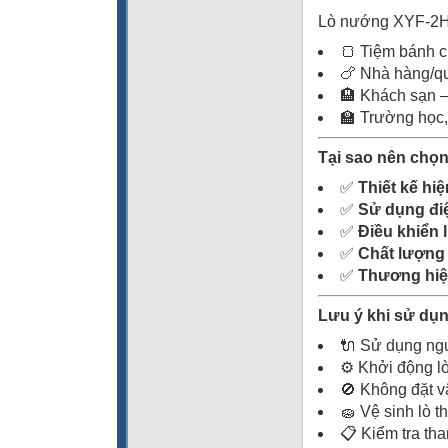
Lò nướng XYF-2HP
🍞 Tiệm bánh 
🍗 Nhà hàng/qu
🏨 Khách sạn –
🏫 Trường học,
Tại sao nên chọ
✅
Thiết kế hi
✅
Sử dụng điệ
✅
Điều khiển 
✅
Chất lượng 
✅
Thương hiệu
Lưu ý khi sử dụ
🔌 Sử dụng ngu
⚙️ Khởi động l
🚫 Không đặt vậ
🧽 Vệ sinh lò 
📋 Kiểm tra tha