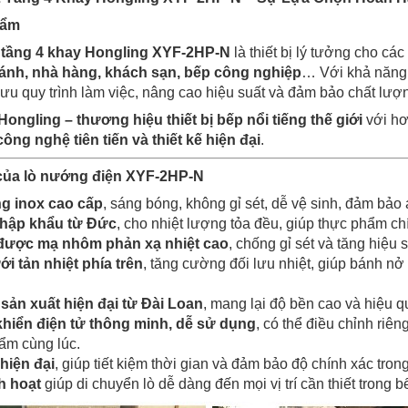
hẩm
 tầng 4 khay Hongling XYF-2HP-N
là thiết bị lý tưởng cho c
bánh, nhà hàng, khách sạn, bếp công nghiệp
… Với khả năn
 ưu quy trình làm việc, nâng cao hiệu suất và đảm bảo chất lư
Hongling – thương hiệu thiết bị bếp nổi tiếng thế giới
với hơ
công nghệ tiên tiến và thiết kế hiện đại
.
 của lò nướng điện XYF-2HP-N
ng inox cao cấp
, sáng bóng, không gỉ sét, dễ vệ sinh, đảm bảo
nhập khẩu từ Đức
, cho nhiệt lượng tỏa đều, giúp thực phẩm ch
được mạ nhôm phản xạ nhiệt cao
, chống gỉ sét và tăng hiệu
ới tản nhiệt phía trên
, tăng cường đối lưu nhiệt, giúp bánh n
ản xuất hiện đại từ Đài Loan
, mang lại độ bền cao và hiệu q
khiển điện tử thông minh, dễ sử dụng
, có thể điều chỉnh riên
hẩm cùng lúc.
hiện đại
, giúp tiết kiệm thời gian và đảm bảo độ chính xác tron
h hoạt
giúp di chuyển lò dễ dàng đến mọi vị trí cần thiết trong b