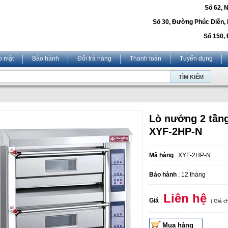
Số 62, 
Số 30, Đường Phúc Diễn,
Số 150, 
o mật
Bảo hành
Đổi trả hàng
Thanh toán
Tuyển dụng
Lò nướng 2 tầng
XYF-2HP-N
Mã hàng
: XYF-2HP-N
Bảo hành
: 12 tháng
Liên hệ
Giá
:
( Giá 
Mua hàng