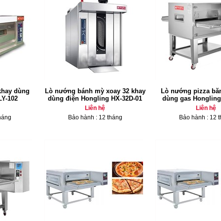
khay dùng
Lò nướng bánh mỳ xoay 32 khay
Lò nướng pizza bă
LY-102
dùng điện Hongling HX-32D-01
dùng gas Honglin
Liên hệ
Liên hệ
háng
Bảo hành : 12 tháng
Bảo hành : 12 