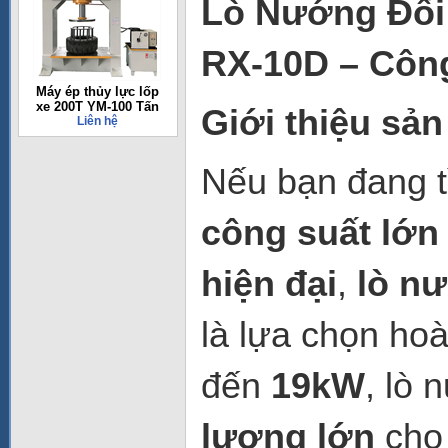
Lò Nướng Đối
RX-10D – Công
Máy ép thủy lực lốp
xe 200T YM-100 Tấn
Giới thiệu sả
Liên hệ
Nếu bạn đang t
công suất lớn
hiện đại
,
lò n
là lựa chọn ho
đến
19kW
, lò
lượng lớn
cho 