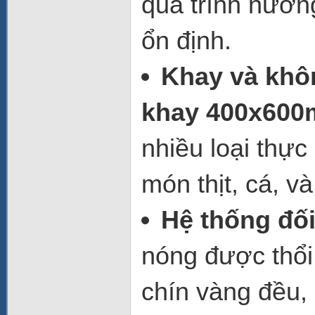
quá trình nướn
ổn định.
Khay và khôn
khay 400x60
nhiều loại thự
món thịt, cá, và
Hệ thống đối
nóng được thổi
chín vàng đều,