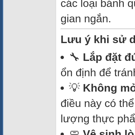
các loại bánh qu
gian ngắn.
Lưu ý khi sử 
🔧
Lắp đặt đ
ổn định để trán
💡
Không mở 
điều này có th
lượng thực ph
🧼
Vệ sinh lò