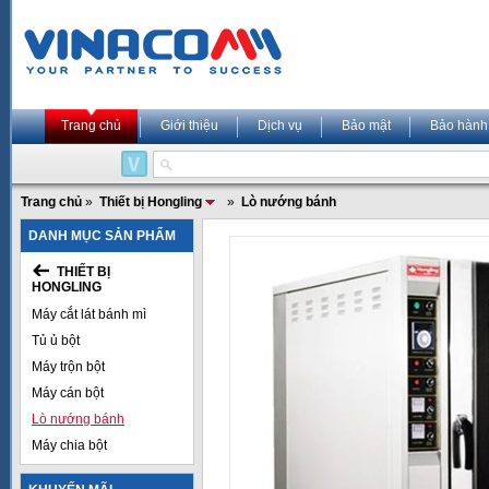
Trang chủ
Giới thiệu
Dịch vụ
Bảo mật
Bảo hành
Trang chủ
»
Thiết bị Hongling
»
Lò nướng bánh
DANH MỤC SẢN PHẨM
THIẾT BỊ
HONGLING
Máy cắt lát bánh mì
Tủ ủ bột
Máy trộn bột
Máy cán bột
Lò nướng bánh
Máy chia bột