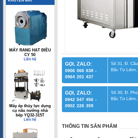
KHUYẾN MÃI
MÁY RANG HẠT ĐIỀU
CY 50
Liên hệ
Số 31, Đ. Cầu
GỌI, ZALO:
Bắc Từ Liêm,
0906 066 638 -
0964 201 437
Số 30, Đ. Phú
GỌI, ZALO:
Bắc Từ Liêm,
0942 547 456 -
0902 226 359
Máy ép thủy lực dụng
cụ nấu nướng nhà
bếp YQ32-315T
Liên hệ
THÔNG TIN SẢN PHẨM