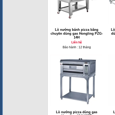
Lò nướng bánh pizza băng
Lò
chuyền dùng gas Hongling PZG-
dù
14H
Liên hệ
Bảo hành : 12 tháng
Lò nướng pizza dùng gas
L