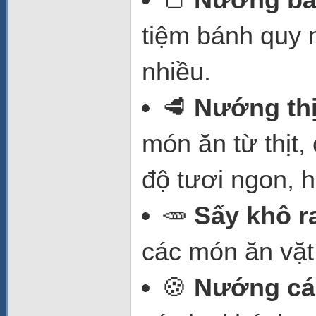
tiệm bánh quy 
nhiều.
🥩
Nướng thịt
món ăn từ thịt
độ tươi ngon, 
🥕
Sấy khô r
các món ăn vặt
🍪
Nướng các