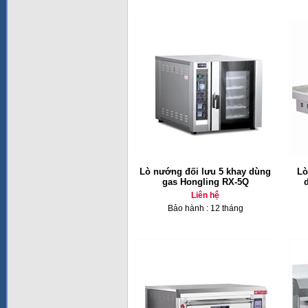
Lò nướng đối lưu 5 khay dùng
Lò
gas Hongling RX-5Q
Liên hệ
Bảo hành : 12 tháng