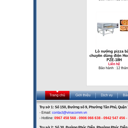
Lò nướng pizza b
chuyền dùng điện Ho
PZE-18H
Liên hệ
Bảo hành : 12 thá
Trang chủ
Giới thiệu
Dịch vụ
Bả
Trụ sở 1: Số 150, Đường số 9, Phường Tân Phú, Quận 7
- Email:
contact@vinacomm.vn
- Hotline:
0967 458 568 - 0906 066 638 - 0942 547 456 -
Trụ sở 2: Số 30, Đường Phúc Diễn, Phường Phúc Diễn,