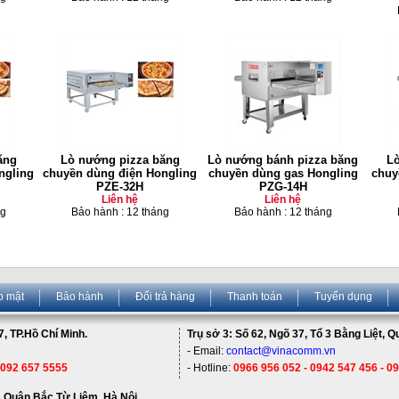
ăng
Lò nướng pizza băng
Lò nướng bánh pizza băng
Lò
ngling
chuyền dùng điện Hongling
chuyền dùng gas Hongling
chuy
PZE-32H
PZG-14H
Liên hệ
Liên hệ
ng
Bảo hành : 12 tháng
Bảo hành : 12 tháng
o mật
Bảo hành
Đổi trả hàng
Thanh toán
Tuyển dụng
, TP.Hồ Chí Minh.
Trụ sở 3: Số 62, Ngõ 37, Tổ 3 Bằng Liệt, 
- Email:
contact@vinacomm.vn
 092 657 5555
- Hotline:
0966 956 052 - 0942 547 456 - 0
 Quận Bắc Từ Liêm, Hà Nội.