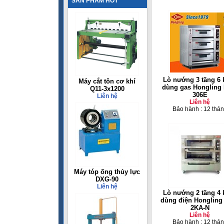
SẢN PHẨM HOT
Lò nướng 3 tầng 6 
Máy cắt tôn cơ khí
dùng gas Hongling 
Q11-3x1200
306E
Liên hệ
Liên hệ
Bảo hành : 12 thá
Máy tóp ống thủy lực
DXG-90
Liên hệ
Lò nướng 2 tầng 4 
dùng điện Hongling
2KA-N
Liên hệ
Bảo hành : 12 thá