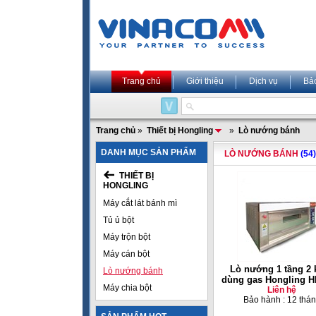
Trang chủ
Giới thiệu
Dịch vụ
Bả
Trang chủ
»
Thiết bị Hongling
»
Lò nướng bánh
DANH MỤC SẢN PHẨM
LÒ NƯỚNG BÁNH
(54)
THIẾT BỊ
HONGLING
Máy cắt lát bánh mì
Tủ ủ bột
Máy trộn bột
Máy cán bột
Lò nướng 1 tầng 2 
Lò nướng bánh
dùng gas Hongling H
Máy chia bột
Liên hệ
Bảo hành : 12 thá