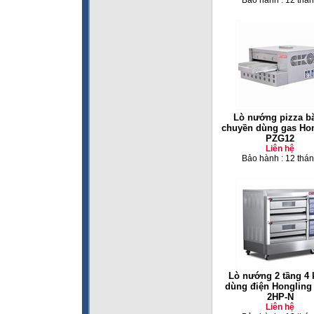
Bảo hành : 12 thá
Lò nướng pizza b
chuyền dùng gas Ho
PZG12
Liên hệ
Bảo hành : 12 thá
Lò nướng 2 tầng 4 
dùng điện Hongling
2HP-N
Liên hệ