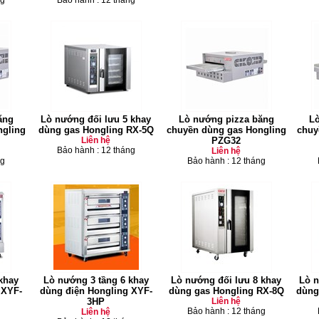
ng
Bảo hành : 12 tháng
ăng
Lò nướng đối lưu 5 khay
Lò nướng pizza băng
Lò
ngling
dùng gas Hongling RX-5Q
chuyền dùng gas Hongling
chuy
Liên hệ
PZG32
Bảo hành : 12 tháng
Liên hệ
ng
Bảo hành : 12 tháng
khay
Lò nướng 3 tầng 6 khay
Lò nướng đối lưu 8 khay
Lò n
 XYF-
dùng điện Hongling XYF-
dùng gas Hongling RX-8Q
dùng
3HP
Liên hệ
Bảo hành : 12 tháng
Liên hệ