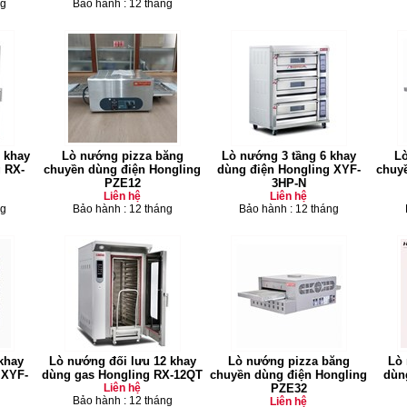
ng
Bảo hành : 12 tháng
 khay
Lò nướng pizza băng
Lò nướng 3 tầng 6 khay
Lò
 RX-
chuyền dùng điện Hongling
dùng điện Hongling XYF-
chuy
PZE12
3HP-N
Liên hệ
Liên hệ
ng
Bảo hành : 12 tháng
Bảo hành : 12 tháng
khay
Lò nướng đối lưu 12 khay
Lò nướng pizza băng
Lò 
 XYF-
dùng gas Hongling RX-12QT
chuyền dùng điện Hongling
dùn
Liên hệ
PZE32
Bảo hành : 12 tháng
Liên hệ