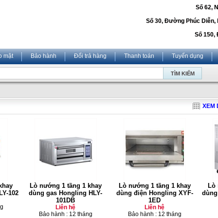
Số 62, 
Số 30, Đường Phúc Diễn,
Số 150, 
o mật
Bảo hành
Đổi trả hàng
Thanh toán
Tuyển dụng
XEM 
khay
Lò nướng 1 tầng 1 khay
Lò nướng 1 tầng 1 khay
Lò 
LY-102
dùng gas Hongling HLY-
dùng điện Hongling XYF-
dùng
101DB
1ED
ng
Liên hệ
Liên hệ
Bảo hành : 12 tháng
Bảo hành : 12 tháng