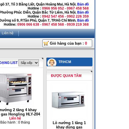
Ngõ 37, Tổ 3 Bằng Liệt, Quận Hoàng Mai, Hà Nội.
Bản đồ
Hotline :
0966 956 052 - 0967 458 568
 Phường Phúc Diễn, Quận Bắc Từ Liêm, Hà Nội.
Bản đồ
Hotline :
0942 547 456 - 0902 226 359
Đường số 9, P.Tân Phú, Quận 7, TP.Hồ Chí Minh.
Bản đồ
Hotline:
0906 066 638 - 0967 458 568 - 0939 219 368
Liên hệ
Giỏ hàng của bạn :
0
TP.HCM
DẠNG LIST
ĐƯỢC QUAN TÂM
nướng 2 tầng 4 khay
 gas Hongling HLY-204
Liên hệ
Bảo hành : 0 tháng
Lò nướng 1 tầng 1
khay dùng gas