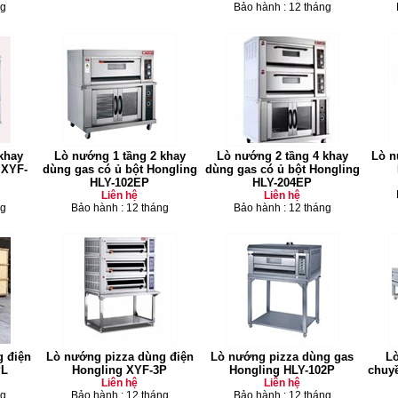
ng
Bảo hành : 12 tháng
khay
Lò nướng 1 tầng 2 khay
Lò nướng 2 tầng 4 khay
Lò n
 XYF-
dùng gas có ủ bột Hongling
dùng gas có ủ bột Hongling
HLY-102EP
HLY-204EP
Liên hệ
Liên hệ
ng
Bảo hành : 12 tháng
Bảo hành : 12 tháng
 điện
Lò nướng pizza dùng điện
Lò nướng pizza dùng gas
Lò
PL
Hongling XYF-3P
Hongling HLY-102P
chuy
Liên hệ
Liên hệ
ng
Bảo hành : 12 tháng
Bảo hành : 12 tháng