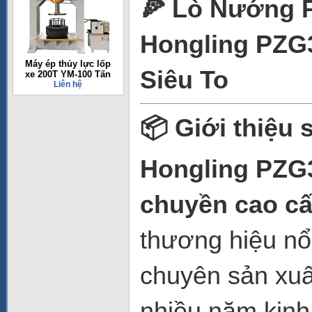
🍕 Lò Nướng 
Hongling PZG
Máy ép thủy lực lốp
Siêu To
xe 200T YM-100 Tấn
Liên hệ
📦 Giới thiệu
Hongling PZG
chuyền cao c
thương hiệu nổ
chuyên sản xuấ
nhiều năm kinh