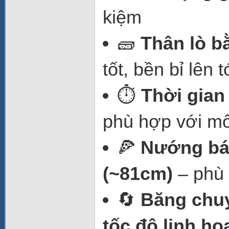
kiệm
🧱
Thân lò b
tốt, bền bỉ lên 
⏱️
Thời gia
phù hợp với m
🍕
Nướng bán
(~81cm)
– phù 
🔄
Băng chu
tốc độ linh ho