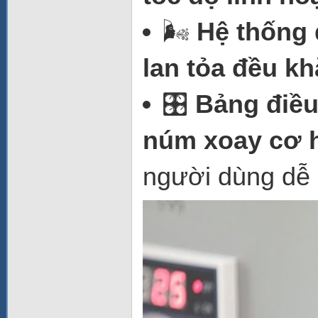
🌬️
Hệ thống đ
lan tỏa đều k
🎛️
Bảng điều 
núm xoay cơ h
người dùng dễ 