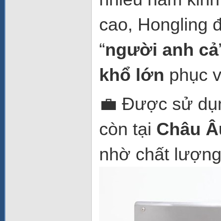
cao, Hongling 
“
người anh cả
khổ lớn
phục v
💼 Được sử dụn
còn tại
Châu Â
nhờ chất lượng 