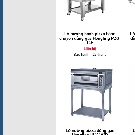
Lò nướng bánh pizza băng
Lò
chuyền dùng gas Hongling PZG-
dù
14H
Liên hệ
Bảo hành : 12 tháng
Lò nướng pizza dùng gas
L