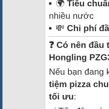
🌍
Tiêu chuẩ
nhiều nước
💸
Chi phí đ
❓ Có nên đầu 
Hongling PZG
Nếu bạn đang k
tiệm pizza ch
tối ưu
: