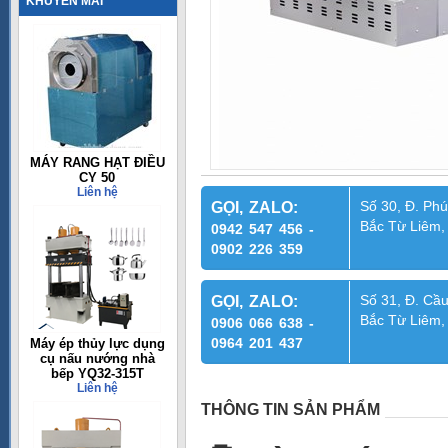
KHUYẾN MÃI
MÁY RANG HẠT ĐIỀU
CY 50
Liên hệ
Số 30, Đ. Phú
GỌI, ZALO:
Bắc Từ Liêm,
0942 547 456 -
0902 226 359
Số 31, Đ. Cầu
GỌI, ZALO:
Bắc Từ Liêm,
0906 066 638 -
0964 201 437
Máy ép thủy lực dụng
cụ nấu nướng nhà
bếp YQ32-315T
Liên hệ
THÔNG TIN SẢN PHẨM