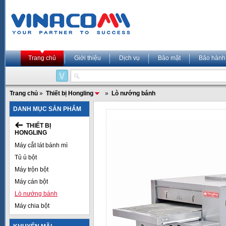
Trang chủ
Giới thiệu
Dịch vụ
Bảo mật
Bảo hành
Trang chủ
»
Thiết bị Hongling
»
Lò nướng bánh
DANH MỤC SẢN PHẨM
THIẾT BỊ
HONGLING
Máy cắt lát bánh mì
Tủ ủ bột
Máy trộn bột
Máy cán bột
Lò nướng bánh
Máy chia bột