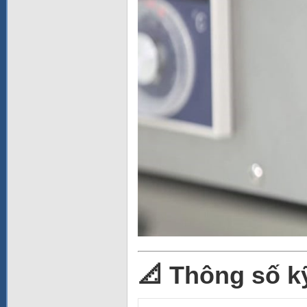
📐 Thông số k