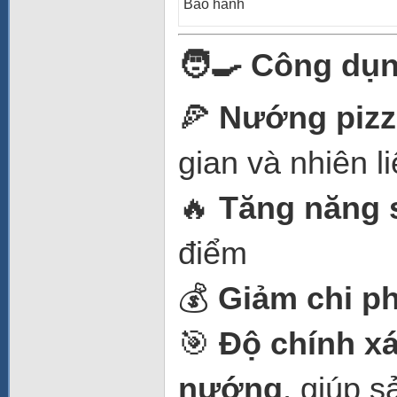
Bảo hành
🧑‍🍳 Công dụn
🍕
Nướng pizz
gian và nhiên l
🔥
Tăng năng 
điểm
💰
Giảm chi ph
🎯
Độ chính xá
nướng
, giúp 