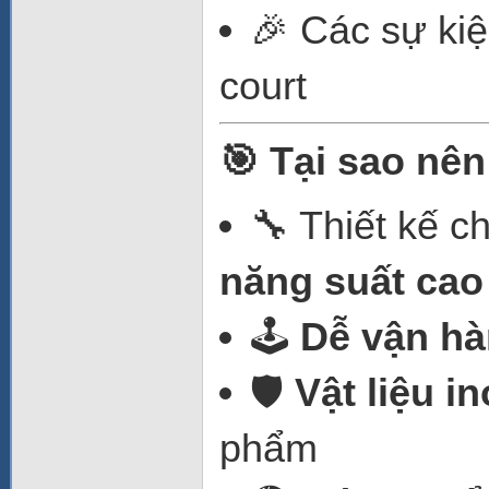
🎉 Các sự kiện
court
🎯 Tại sao nê
🔧 Thiết kế 
năng suất cao
🕹️
Dễ vận h
🛡️
Vật liệu i
phẩm