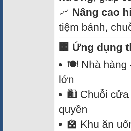
📈
Nâng cao h
tiệm bánh, chuỗ
🏢 Ứng dụng t
🍽️ Nhà hàng
lớn
🛍️ Chuỗi cử
quyền
🏫 Khu ăn uố