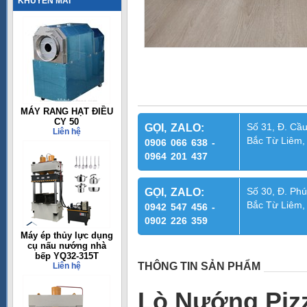
KHUYẾN MÃI
MÁY RANG HẠT ĐIỀU
CY 50
Số 31, Đ. Cầu
GỌI, ZALO:
Liên hệ
Bắc Từ Liêm,
0906 066 638 -
0964 201 437
Số 30, Đ. Phú
GỌI, ZALO:
Bắc Từ Liêm,
0942 547 456 -
0902 226 359
Máy ép thủy lực dụng
cụ nấu nướng nhà
bếp YQ32-315T
THÔNG TIN SẢN PHẨM
Liên hệ
Lò Nướng Piz