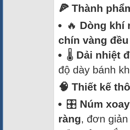
🍕 Thành phẩ
🔥
Dòng khí 
chín vàng đều 
🌡️
Dải nhiệt 
độ dày bánh k
🧠 Thiết kế t
🎛️
Núm xoay 
ràng
, đơn giản