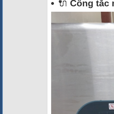
🔌
Công tắc 