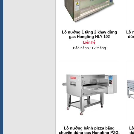
Lò nướng 1 tầng 2 khay dùng
Lò 
gas Hongling HLY-102
dù
Liên hệ
Bảo hành : 12 tháng
Lò nướng bánh pizza băng
Lò
chuyền dùng gas Hongling PZG-
dù