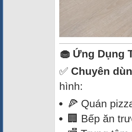
🧁 Ứng Dụng 
✅
Chuyên dùng
hình:
🍕 Quán pizz
🏢 Bếp ăn tr