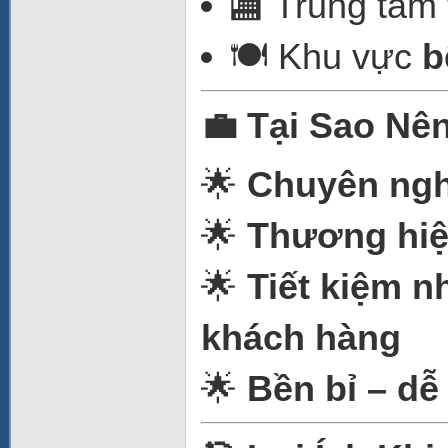
🏬 Trung tâm
🍽️ Khu vực
b
💼 Tại Sao Nê
🌟
Chuyên ngh
🌟
Thương hiệ
🌟
Tiết kiệm n
khách hàng
🌟
Bền bỉ – dễ