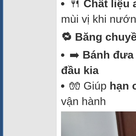
🍴
Chất liệu
mùi vị khi nướn
🔁 Băng chuyền
➡️
Bánh đưa 
đầu kia
🧤 Giúp
hạn c
vận hành