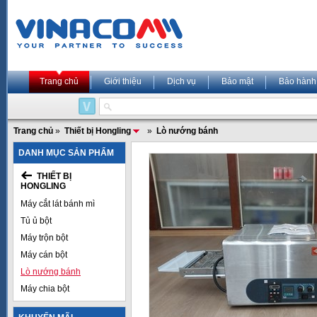
Trang chủ
Giới thiệu
Dịch vụ
Bảo mật
Bảo hành
Trang chủ
»
Thiết bị Hongling
»
Lò nướng bánh
DANH MỤC SẢN PHẨM
THIẾT BỊ
HONGLING
Máy cắt lát bánh mì
Tủ ủ bột
Máy trộn bột
Máy cán bột
Lò nướng bánh
Máy chia bột