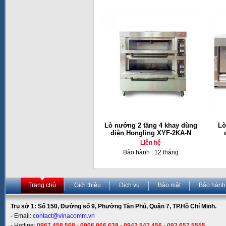
Lò nướng 2 tầng 4 khay dùng
Lò
điện Hongling XYF-2KA-N
Liên hệ
Bảo hành : 12 tháng
Trang chủ
Giới thiệu
Dịch vụ
Bảo mật
Bảo hành
Trụ sở 1: Số 150, Đường số 9, Phường Tân Phú, Quận 7, TP.Hồ Chí Minh.
- Email:
contact@vinacomm.vn
- Hotline:
0967 458 568 - 0906 066 638 - 0942 547 456 - 092 657 5555