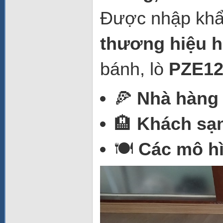
Được nhập kh
thương hiệu 
bánh, lò
PZE1
🍕
Nhà hàng 
🏨
Khách sạn
🍽️
Các mô hì