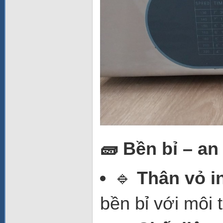
🧱 Bền bỉ – a
🔹
Thân vỏ i
bền bỉ với môi 