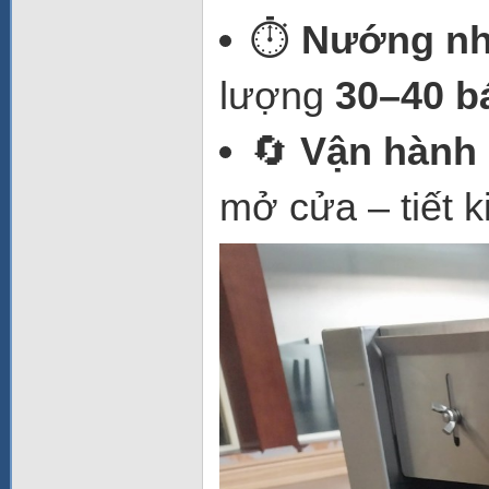
⏱️
Nướng nh
lượng
30–40 b
🔄
Vận hành 
mở cửa – tiết k