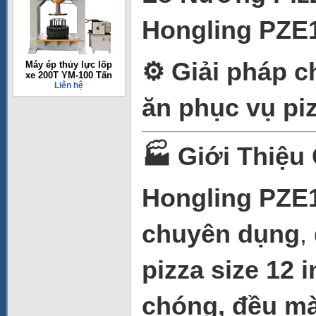
Hongling PZE
⚙️ Giải pháp 
Máy ép thủy lực lốp
xe 200T YM-100 Tấn
Liên hệ
ăn phục vụ pi
🏭 Giới Thiệu
Hongling PZE
chuyên dụng
,
pizza size 12 
chóng, đều màu