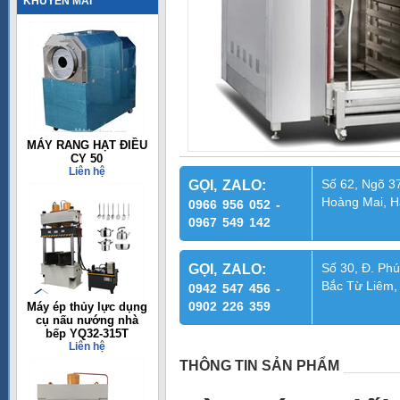
KHUYẾN MÃI
MÁY RANG HẠT ĐIỀU
CY 50
Liên hệ
Số 62, Ngõ 37
GỌI, ZALO:
Hoàng Mai, H
0966 956 052 -
0967 549 142
Số 30, Đ. Phú
GỌI, ZALO:
Bắc Từ Liêm,
0942 547 456 -
0902 226 359
Máy ép thủy lực dụng
cụ nấu nướng nhà
bếp YQ32-315T
Liên hệ
THÔNG TIN SẢN PHẨM