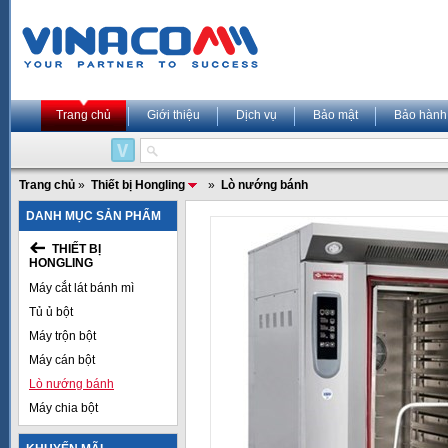
Trang chủ
Giới thiệu
Dịch vụ
Bảo mật
Bảo hành
Trang chủ
»
Thiết bị Hongling
»
Lò nướng bánh
DANH MỤC SẢN PHẨM
THIẾT BỊ
HONGLING
Máy cắt lát bánh mì
Tủ ủ bột
Máy trộn bột
Máy cán bột
Lò nướng bánh
Máy chia bột