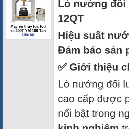
Lò nướng đối 
12QT
Máy ép thủy lực lốp
xe 200T YM-100 Tấn
Hiệu suất nướ
Liên hệ
Đảm bảo sản 
✅ Giới thiệu 
Lò nướng đối 
cao cấp được p
nổi bật trong n
kinh nghiệm
tr