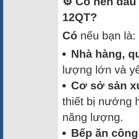
⚙️ Có nên đầu
12QT?
Có
nếu bạn là:
Nhà hàng, q
lượng lớn và y
Cơ sở sản x
thiết bị nướng h
năng lượng.
Bếp ăn công