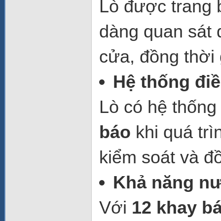
Lò được trang 
dàng quan sát
cửa, đồng thời 
Hệ thống điề
Lò có hệ thốn
báo
khi quá trì
kiểm soát và đ
Khả năng n
Với
12 khay b