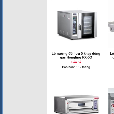
Lò nướng đối lưu 5 khay dùng
Lò
gas Hongling RX-5Q
Liên hệ
Bảo hành : 12 tháng