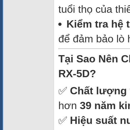
tuổi thọ của thiế
Kiểm tra hệ 
để đảm bảo lò 
Tại Sao Nên 
RX-5D?
✅
Chất lượng 
hơn
39 năm ki
✅
Hiệu suất 