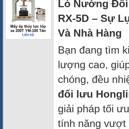
Lò Nướng Đối
RX-5D – Sự L
Máy ép thủy lực lốp
Và Nhà Hàng
xe 200T YM-100 Tấn
Liên hệ
Bạn đang tìm k
lượng cao, gi
chóng, đều nhi
đối lưu Hongl
giải pháp tối ư
tính năng vượt 