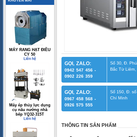
KHUYẾN MÃI
MÁY RANG HẠT ĐIỀU
CY 50
Liên hệ
Số 30, Đ. Phú
GỌI, ZALO:
Bắc Từ Liêm,
0942 547 456 -
0902 226 359
Số 150, Đ. số
GỌI, ZALO:
Chí Minh
0967 458 568 -
0926 575 555
Máy ép thủy lực dụng
cụ nấu nướng nhà
bếp YQ32-315T
Liên hệ
THÔNG TIN SẢN PHẨM