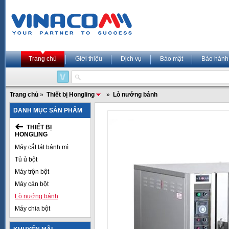
Trang chủ
Giới thiệu
Dịch vụ
Bảo mật
Bảo hành
Trang chủ
»
Thiết bị Hongling
»
Lò nướng bánh
DANH MỤC SẢN PHẨM
THIẾT BỊ
HONGLING
Máy cắt lát bánh mì
Tủ ủ bột
Máy trộn bột
Máy cán bột
Lò nướng bánh
Máy chia bột