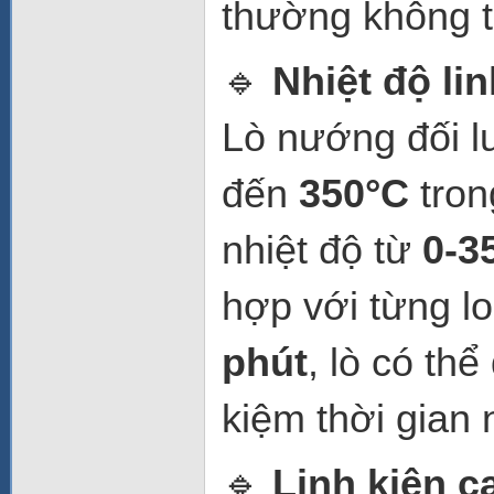
thường không 
🔹
Nhiệt độ li
Lò nướng đối 
đến
350°C
tron
nhiệt độ từ
0-3
hợp với từng l
phút
, lò có th
kiệm thời gian
🔹
Linh kiện c