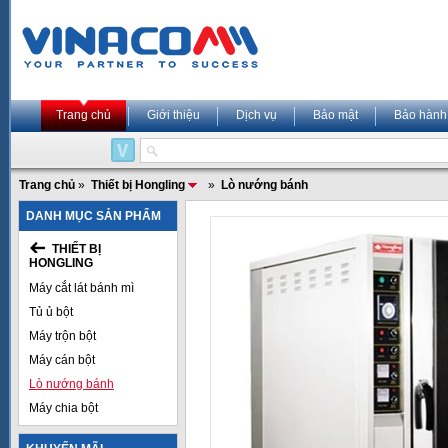
Trang chủ
Giới thiệu
Dịch vụ
Bảo mật
Bảo hành
Trang chủ
»
Thiết bị Hongling
»
Lò nướng bánh
DANH MỤC SẢN PHẨM
THIẾT BỊ
HONGLING
Máy cắt lát bánh mì
Tủ ủ bột
Máy trộn bột
Máy cán bột
Lò nướng bánh
Máy chia bột