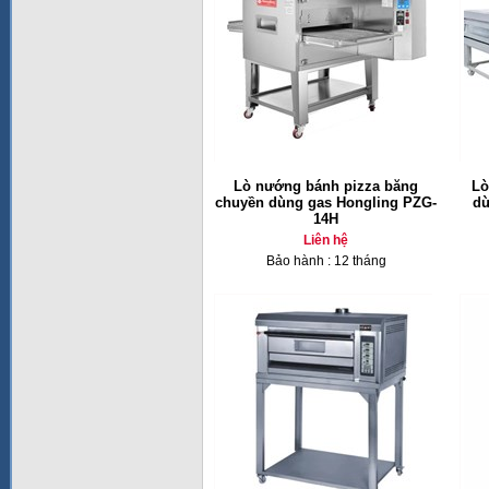
Lò nướng bánh pizza băng
Lò
chuyền dùng gas Hongling PZG-
dù
14H
Liên hệ
Bảo hành : 12 tháng