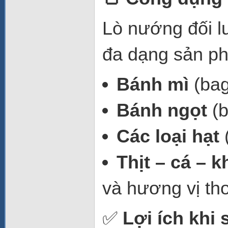
Lò nướng đối l
đa dạng sản p
Bánh mì
(bag
Bánh ngọt
(b
Các loại hạt
Thịt – cá – k
và hương vị t
✅
Lợi ích khi