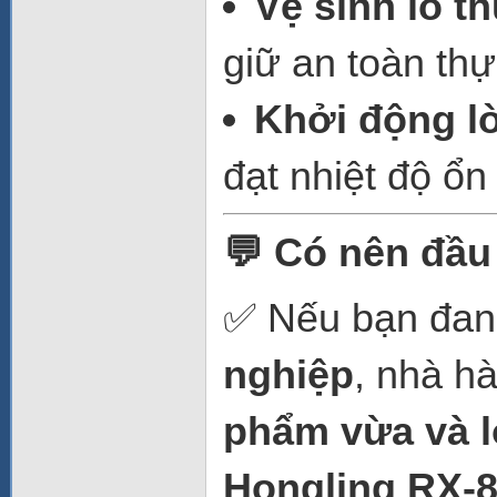
Vệ sinh lò 
giữ an toàn th
Khởi động lò
đạt nhiệt độ ổn
💬 Có nên đầu
✅ Nếu bạn đan
nghiệp
, nhà h
phẩm vừa và 
Hongling RX-