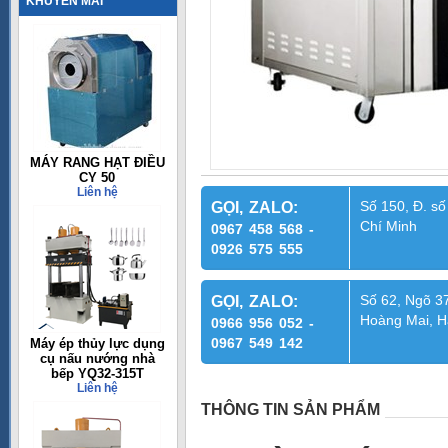
KHUYẾN MÃI
MÁY RANG HẠT ĐIỀU
CY 50
Liên hệ
Số 150, Đ. số
GỌI, ZALO:
Chí Minh
0967 458 568 -
0926 575 555
Số 62, Ngõ 37
GỌI, ZALO:
Hoàng Mai, H
0966 956 052 -
0967 549 142
Máy ép thủy lực dụng
cụ nấu nướng nhà
bếp YQ32-315T
Liên hệ
THÔNG TIN SẢN PHẨM