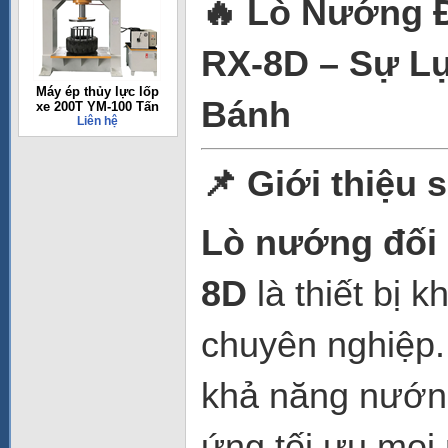
🔥 Lò Nướng Đ
RX-8D – Sự L
Máy ép thủy lực lốp
Bánh
xe 200T YM-100 Tấn
Liên hệ
📌 Giới thiệu
Lò nướng đối 
8D
là thiết bị 
chuyên nghiệp. 
khả năng nướng
ứng tối ưu mọi 