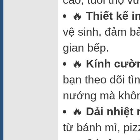
🔥
Thiết kế 
vệ sinh, đảm b
gian bếp.
🔥
Kính cườn
bạn theo dõi tì
nướng mà khôn
🔥
Dải nhiệt
từ bánh mì, piz