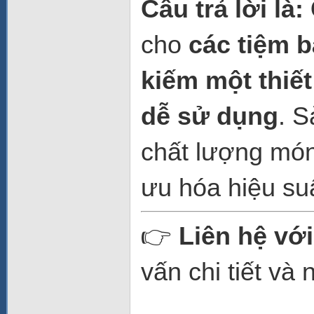
Câu trả lời là:
cho
các tiệm 
kiếm một thiết
dễ sử dụng
. 
chất lượng món 
ưu hóa hiệu suấ
👉
Liên hệ vớ
vấn chi tiết và