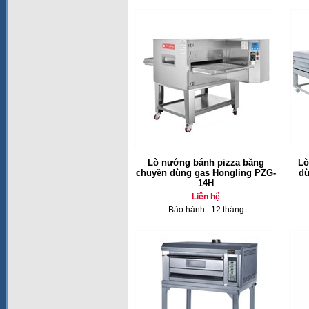
Lò nướng bánh pizza băng
Lò
chuyền dùng gas Hongling PZG-
dù
14H
Liên hệ
Bảo hành : 12 tháng