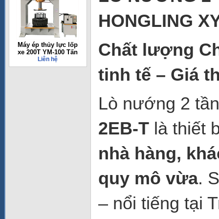
HONGLING XY
Chất lượng Ch
Máy ép thủy lực lốp
xe 200T YM-100 Tấn
Liên hệ
tinh tế – Giá 
Lò nướng 2 tần
2EB-T
là thiết 
nhà hàng, khá
quy mô vừa
. 
– nổi tiếng tạ