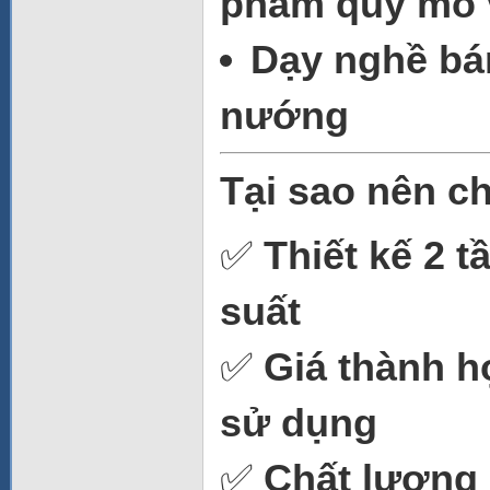
phẩm quy mô
Dạy nghề bá
nướng
Tại sao nên c
✅
Thiết kế 2 
suất
✅
Giá thành h
sử dụng
✅
Chất lượng g