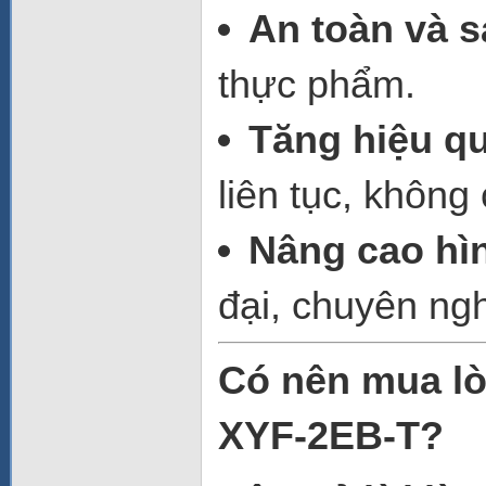
An toàn và s
thực phẩm.
Tăng hiệu q
liên tục, không
Nâng cao hì
đại, chuyên ngh
Có nên mua lò
XYF-2EB-T?