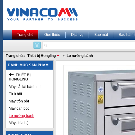
Trang chủ
Giới thiệu
Dịch vụ
Bảo mật
Bảo hành
Trang chủ
»
Thiết bị Hongling
»
Lò nướng bánh
DANH MỤC SẢN PHẨM
THIẾT BỊ
HONGLING
Máy cắt lát bánh mì
Tủ ủ bột
Máy trộn bột
Máy cán bột
Lò nướng bánh
Máy chia bột