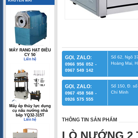
KHUYẾN MÃI
MÁY RANG HẠT ĐIỀU
CY 50
Số 62, Ngõ 37
GỌI, ZALO:
Liên hệ
Hoàng Mai, H
0966 956 052 -
0967 549 142
Số 150, Đ. số
GỌI, ZALO:
Chí Minh
0967 458 568 -
0926 575 555
Máy ép thủy lực dụng
cụ nấu nướng nhà
bếp YQ32-315T
THÔNG TIN SẢN PHẨM
Liên hệ
LÒ NƯỚNG 2 