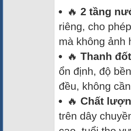
🔥
2 tầng nư
riêng, cho phé
mà không ảnh 
🔥
Thanh đốt
ổn định, độ bề
đều, không cần
🔥
Chất lượn
trên dây chuyề
cao, tuổi thọ vư