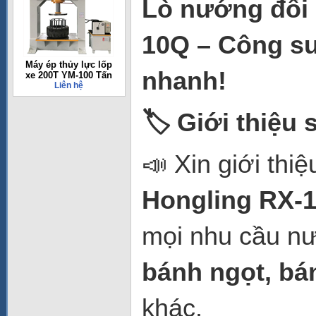
Lò nướng đối 
10Q – Công s
Máy ép thủy lực lốp
nhanh!
xe 200T YM-100 Tấn
Liên hệ
🏷️ Giới thiệu
📣 Xin giới thi
Hongling RX-
mọi nhu cầu n
bánh ngọt, bá
khác.