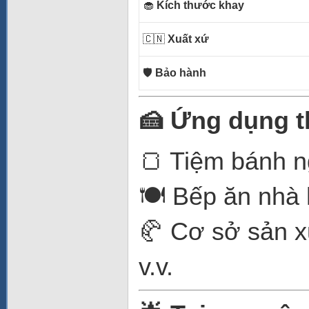
🧁
Kích thước khay
🇨🇳
Xuất xứ
🛡️
Bảo hành
🍰 Ứng dụng t
🍞 Tiệm bánh n
🍽️ Bếp ăn nhà
🥐 Cơ sở sản xu
v.v.