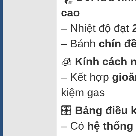
cao
– Nhiệt độ đạt
– Bánh
chín đ
🧊
Kính cách n
– Kết hợp
gioă
kiệm gas
🎛️
Bảng điều k
– Có
hệ thống 