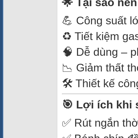
🌟 Tại sao nê
💪 Công suất l
♻️ Tiết kiệm gas
🧠 Dễ dùng – p
📉 Giảm thất th
🛠️ Thiết kế côn
🎯 Lợi ích khi
✅ Rút ngắn thờ