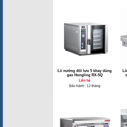
Lò nướng đối lưu 5 khay dùng
Lò
gas Hongling RX-5Q
Liên hệ
Bảo hành : 12 tháng