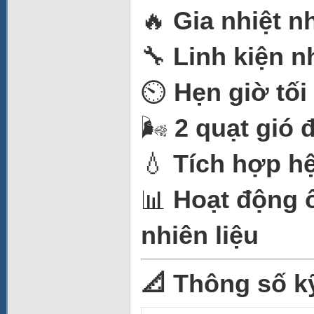
🔥
Gia nhiệt n
🔧
Linh kiện n
⏲️
Hẹn giờ tối
🌬️
2 quạt gió 
💧
Tích hợp h
📊
Hoạt động ổ
nhiên liệu
📐 Thông số k