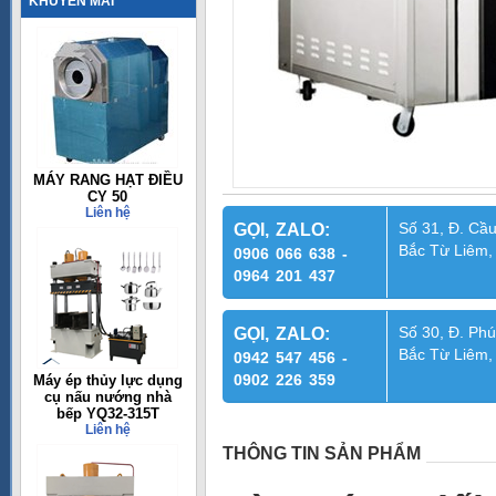
KHUYẾN MÃI
MÁY RANG HẠT ĐIỀU
CY 50
Liên hệ
Số 31, Đ. Cầu
GỌI, ZALO:
Bắc Từ Liêm,
0906 066 638 -
0964 201 437
Số 30, Đ. Phú
GỌI, ZALO:
Bắc Từ Liêm,
0942 547 456 -
0902 226 359
Máy ép thủy lực dụng
cụ nấu nướng nhà
bếp YQ32-315T
Liên hệ
THÔNG TIN SẢN PHẨM