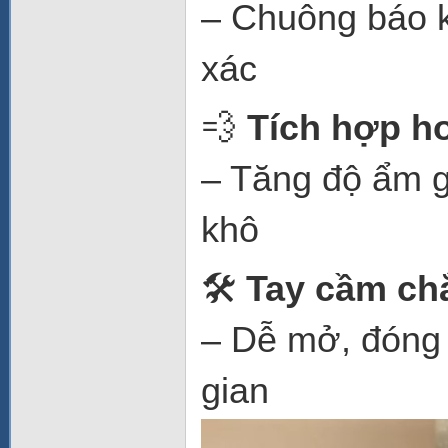
– Chuông báo kế
xác
💨
Tích hợp h
– Tăng độ ẩm 
khô
🛠️
Tay cầm chắ
– Dễ mở, đóng l
gian