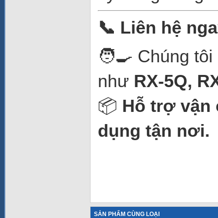
📞 Liên hệ ng
🧑‍🍳 Chúng tô
như
RX-5Q, RX
📦
Hỗ trợ vận
dụng tận nơi.
SẢN PHẨM CÙNG LOẠI