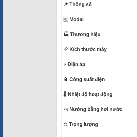
📌 Thông số
🆔
Model
🏭
Thương hiệu
📏
Kích thước máy
⚡
Điện áp
🔋
Công suất điện
🌡️
Nhiệt độ hoạt động
💨
Nướng bằng hơi nước
⚖️
Trọng lượng