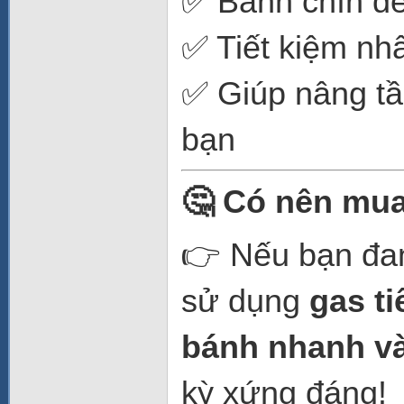
✅ Bánh chín đề
✅ Tiết kiệm nhâ
✅ Giúp nâng tầ
bạn
🤔 Có nên mu
👉 Nếu bạn đan
sử dụng
gas ti
bánh nhanh v
kỳ xứng đáng!