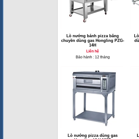
Lò nướng bánh pizza băng
Lò
chuyền dùng gas Hongling PZG-
dù
14H
Liên hệ
Bảo hành : 12 tháng
Lò nướng pizza dùng gas
L