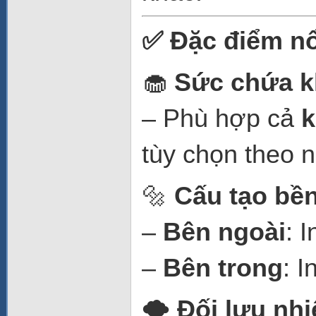
✅ Đặc điểm nổ
🧁
Sức chứa k
– Phù hợp cả
k
tùy chọn theo 
🔩
Cấu tạo bền
–
Bên ngoài
: 
–
Bên trong
: 
🌪️
Đối lưu nhi