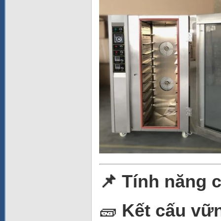
📌 Tính năng 
🧱
Kết cấu vữn