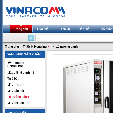
Trang chủ
Giới thiệu
Dịch vụ
Bảo mật
Bảo hành
Trang chủ
»
Thiết bị Hongling
»
Lò nướng bánh
DANH MỤC SẢN PHẨM
THIẾT BỊ
HONGLING
Máy cắt lát bánh mì
Tủ ủ bột
Máy trộn bột
Máy cán bột
Lò nướng bánh
Máy chia bột