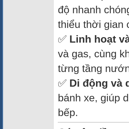
độ nhanh chóng
thiểu thời gian
✅
Linh hoạt v
và gas, cùng kh
từng tầng nướn
✅
Di động và 
bánh xe, giúp d
bếp.