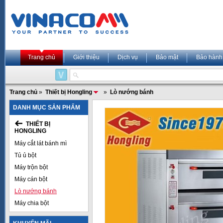
Trang chủ
Giới thiệu
Dịch vụ
Bảo mật
Bảo hành
Trang chủ
»
Thiết bị Hongling
»
Lò nướng bánh
DANH MỤC SẢN PHẨM
THIẾT BỊ
HONGLING
Máy cắt lát bánh mì
Tủ ủ bột
Máy trộn bột
Máy cán bột
Lò nướng bánh
Máy chia bột