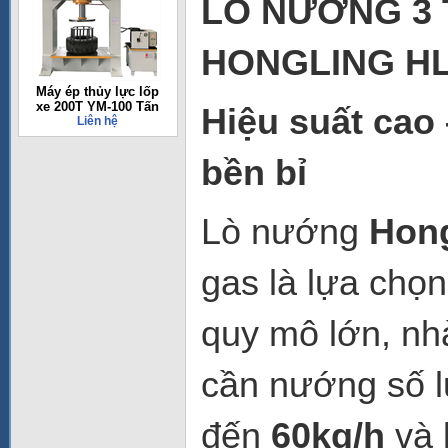
LÒ NƯỚNG 3 
HONGLING HL
Máy ép thủy lực lốp
xe 200T YM-100 Tấn
Hiệu suất cao 
Liên hệ
bền bỉ
Lò nướng
Hong
gas là lựa chọ
quy mô lớn, nh
cần nướng số l
đến
60kg/h
và 