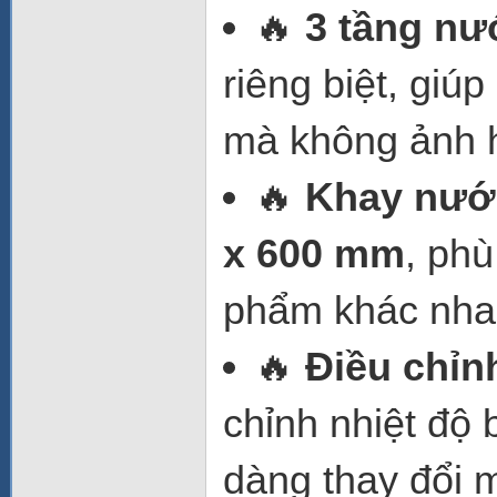
🔥
3 tầng nư
riêng biệt, giú
mà không ảnh 
🔥
Khay nướ
x 600 mm
, ph
phẩm khác nha
🔥
Điều chỉn
chỉnh nhiệt độ
dàng thay đổi 