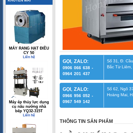
KHUYẾN MÃI
MÁY RANG HẠT ĐIỀU
CY 50
Liên hệ
Số 31, Đ. Cầu
GỌI, ZALO:
Bắc Từ Liêm,
0906 066 638 -
0964 201 437
Số 62, Ngõ 37
GỌI, ZALO:
Hoàng Mai, H
0966 956 052 -
0967 549 142
Máy ép thủy lực dụng
cụ nấu nướng nhà
bếp YQ32-315T
Liên hệ
THÔNG TIN SẢN PHẨM