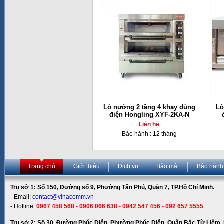
Lò nướng 2 tầng 4 khay dùng
Lò
điện Hongling XYF-2KA-N
Liên hệ
Bảo hành : 12 tháng
Trang chủ
Giới thiệu
Dịch vụ
Bảo mật
Bảo hành
Trụ sở 1: Số 150, Đường số 9, Phường Tân Phú, Quận 7, TP.Hồ Chí Minh.
- Email:
contact@vinacomm.vn
- Hotline:
0967 458 568 - 0906 066 638 - 0942 547 456 - 092 657 5555
Trụ sở 2: Số 30, Đường Phúc Diễn, Phường Phúc Diễn, Quận Bắc Từ Liêm, 