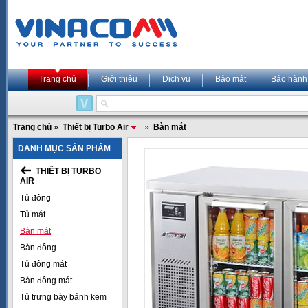
Trang chủ
Giới thiệu
Dịch vụ
Bảo mật
Bảo hành
Trang chủ
»
Thiết bị Turbo Air
»
Bàn mát
DANH MỤC SẢN PHẨM
THIẾT BỊ TURBO
AIR
Tủ đông
Tủ mát
Bàn mát
Bàn đông
Tủ đông mát
Bàn đông mát
Tủ trưng bày bánh kem