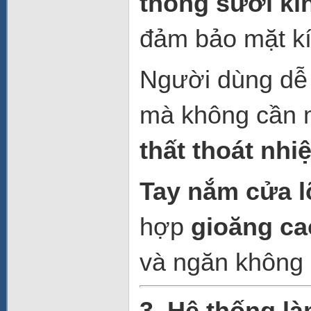
thống sưởi kín
đảm bảo mặt kí
Người dùng dễ 
mà không cần m
thất thoát nhiệ
Tay nắm cửa 
hợp
gioăng ca
và ngăn không k
3. Hệ thống là