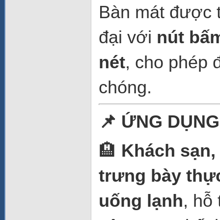
Bàn mát được 
đại với
nút bấ
nét
, cho phép 
chóng.
📌
ỨNG DỤNG
🏨
Khách sạn,
trưng bày thự
uống lạnh
, hỗ