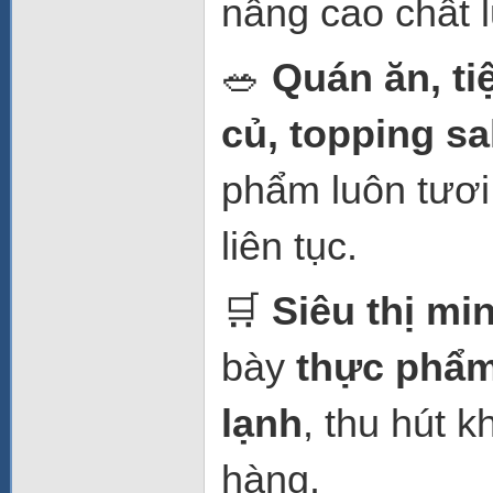
nâng cao chất 
🥗
Quán ăn, ti
củ, topping s
phẩm luôn tươi
liên tục.
🛒
Siêu thị mi
bày
thực phẩm
lạnh
, thu hút 
hàng.