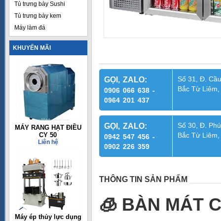
Tủ trưng bày Sushi
Tủ trưng bày kem
Máy làm đá
KHUYẾN MÃI
Số 31, Đ. Cầu
GỌI, ZALO:
Bắc Từ Liêm,
0906 066 638 -
0964 201 437
Số 30, Đ. Phú
GỌI, ZALO:
MÁY RANG HẠT ĐIỀU
CY 50
Bắc Từ Liêm,
0942 547 456 -
Liên hệ
0902 226 359
THÔNG TIN SẢN PHẨM
🧊
BÀN MÁT C
Máy ép thủy lực dụng