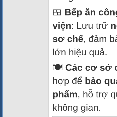
🍱
Bếp ăn công
viện
: Lưu trữ
n
sơ chế
, đảm b
lớn hiệu quả.
🍽️
Các cơ sở 
hợp để
bảo qu
phẩm
, hỗ trợ 
không gian.