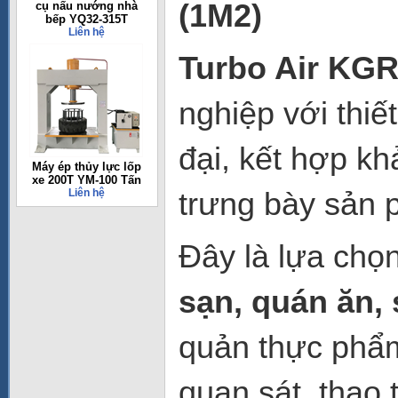
(1M2)
cụ nấu nướng nhà
bếp YQ32-315T
Liên hệ
Turbo Air KGR
nghiệp với thiế
đại, kết hợp k
Máy ép thủy lực lốp
xe 200T YM-100 Tấn
trưng bày sản 
Liên hệ
Đây là lựa chọ
sạn, quán ăn, 
quản thực phẩm
quan sát, thao 