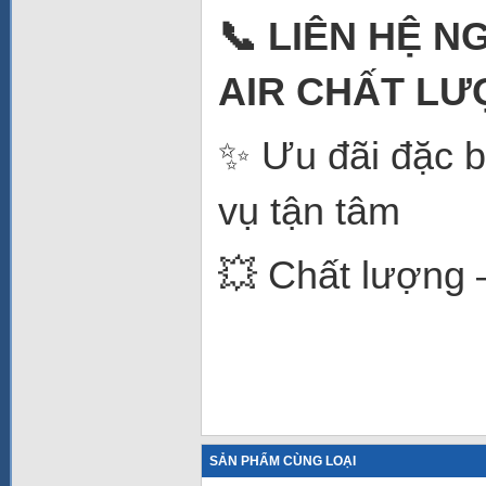
📞
LIÊN HỆ N
AIR CHẤT L
✨ Ưu đãi đặc b
vụ tận tâm
💥 Chất lượng –
SẢN PHẨM CÙNG LOẠI