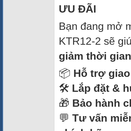
Ư
U
Đ
ÃI
Bạn đang mở m
KTR12-2 sẽ gi
gi
ả
m th
ờ
i gia
📦
H
ỗ
tr
ợ
giao
🛠️
L
ắ
p
đặ
t & h
🎁
B
ả
o hành c
💬
T
ư
v
ấ
n mi
ễ