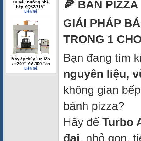
🍕 BÀN PIZZA
cụ nấu nướng nhà
bếp YQ32-315T
Liên hệ
GIẢI PHÁP B
TRONG 1 CHO
Bạn đang tìm k
Máy ép thủy lực lốp
xe 200T YM-100 Tấn
Liên hệ
nguyên liệu, v
không gian bếp
bánh pizza?
Hãy để
Turbo 
đại
, nhỏ gọn, 