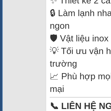
✨ Thiết kế 2 cá
🔒 Làm lạnh nh
ngon
🛡️ Vật liệu ino
💡 Tối ưu vận h
trường
📈 Phù hợp mọi
mại
📞 LIÊN H
Ệ
N