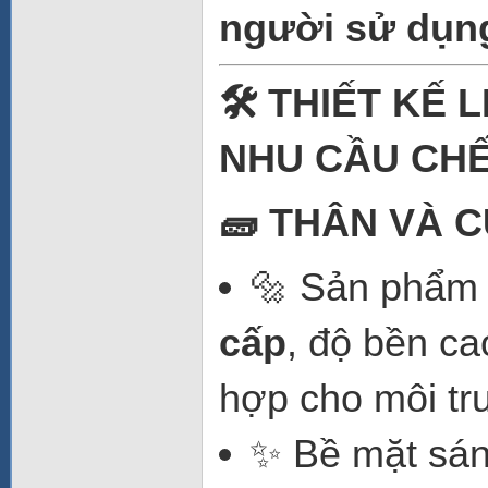
người sử dụn
🛠️ THIẾT KẾ
NHU CẦU CHẾ
🧱 THÂN VÀ 
🔩 Sản phẩm 
cấp
, độ bền ca
hợp cho môi tr
✨ Bề mặt sá