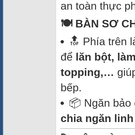
an toàn thực p
🍽️ BÀN SƠ C
🔝 Phía trên 
để
lăn bột, là
topping,…
giú
bếp.
📦 Ngăn bảo 
chia ngăn linh