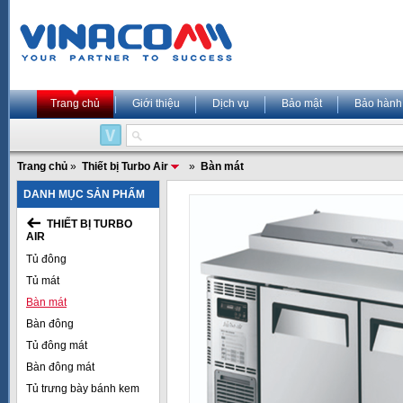
Trang chủ
Giới thiệu
Dịch vụ
Bảo mật
Bảo hành
Trang chủ
»
Thiết bị Turbo Air
»
Bàn mát
DANH MỤC SẢN PHẨM
THIẾT BỊ TURBO
AIR
Tủ đông
Tủ mát
Bàn mát
Bàn đông
Tủ đông mát
Bàn đông mát
Tủ trưng bày bánh kem