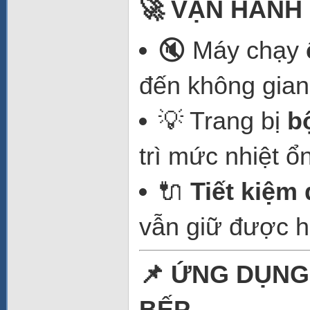
🚀 VẬN HÀNH
🔇 Máy chạy
đến không gian
💡 Trang bị
b
trì mức nhiệt ổ
🔌
Tiết kiệm
vẫn giữ được h
📌
Ứ
NG D
Ụ
NG
B
Ế
P