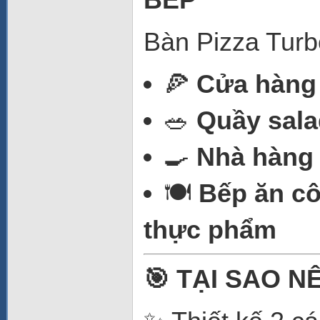
Bàn Pizza Turbo
🍕
C
ử
a hàng
🥗
Qu
ầ
y sal
🍳
Nhà hàng 
🍽️
B
ế
p
ă
n c
th
ự
c ph
ẩ
m
🎯 T
Ạ
I SAO N