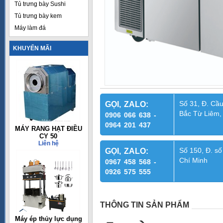
Tủ trưng bày Sushi
Tủ trưng bày kem
Máy làm đá
KHUYẾN MÃI
Số 31, Đ. Cầu
GỌI, ZALO:
Bắc Từ Liêm,
0906 066 638 -
0964 201 437
MÁY RANG HẠT ĐIỀU
CY 50
Liên hệ
Số 150, Đ. số
GỌI, ZALO:
Chí Minh
0967 458 568 -
0926 575 555
THÔNG TIN SẢN PHẨM
Máy ép thủy lực dụng