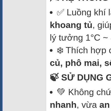
✅ Luồng khí 
khoang tủ
, gi
lý tưởng 1°C ~
❄️ Thích hợp
củ, phô mai, 
🍃 SỬ DỤNG 
💚 Không ch
nhanh
, vừa
an