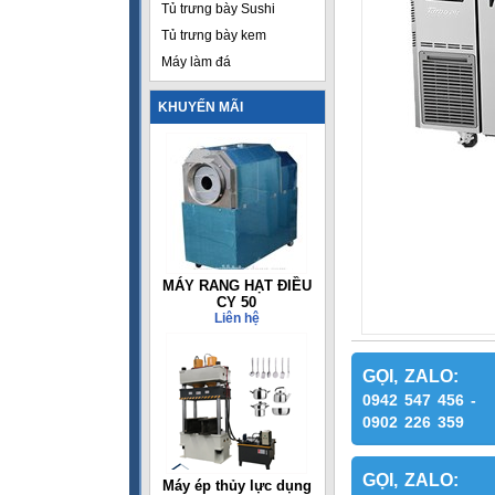
Tủ trưng bày Sushi
Tủ trưng bày kem
Máy làm đá
KHUYẾN MÃI
MÁY RANG HẠT ĐIỀU
CY 50
Liên hệ
GỌI, ZALO:
0942 547 456 -
0902 226 359
GỌI, ZALO:
Máy ép thủy lực dụng