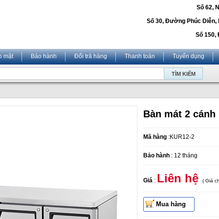
Số 62, 
Số 30, Đường Phúc Diễn,
Số 150, 
o mật
Bảo hành
Đổi trả hàng
Thanh toán
Tuyển dụng
Bàn mát 2 cánh 
Mã hàng
:KUR12-2
Bảo hành
: 12 tháng
Liên hệ
Giá
:
( Giá 
Mua hàng