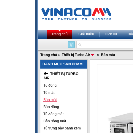
Trang chủ
Giới thiệu
Dịch vụ
Bả
Trang chủ
»
Thiết bị Turbo Air
»
Bàn mát
DANH MỤC SẢN PHẨM
THIẾT BỊ TURBO
AIR
Tủ đông
Tủ mát
Bàn mát
Bàn đông
Tủ đông mát
Bàn đông mát
Tủ trưng bày bánh kem