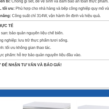
ền bỉ:
Chống gỉ sét, dễ vệ sinh và đảm bảo an toàn thực phẩm.
 tối ưu:
Phù hợp cho nhà hàng và bếp công nghiệp quy mô vừ
 năng:
Công suất chỉ 314W, vận hành ổn định và hiệu quả.
HỰC TẾ
sạn: bảo quản nguyên liệu chế biến.
g nghiệp: lưu trữ thực phẩm tươi sống.
h: tối ưu không gian thao tác.
ực phẩm: hỗ trợ bảo quản nguyên liệu đầu vào.
 ĐỂ NHẬN TƯ VẤN VÀ BÁO GIÁ!