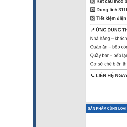
3️
Kết cấu inox b
4️
Dung tích 311L
5️
Tiết kiệm điện
📍
ỨNG DỤNG T
Nhà hàng – khách 
Quán ăn – bếp côn
Quầy bar – bếp lạn
Cơ sở chế biến th
📞
LIÊN HỆ NGAY
SẢN PHẨM CÙNG LOẠI