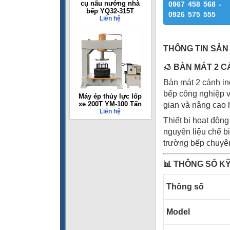
cụ nấu nướng nhà
0967 458 568 -
bếp YQ32-315T
0926 575 555
Liên hệ
THÔNG TIN SẢN
🧊
BÀN MÁT 2 C
Bàn mát 2 cánh i
bếp công nghiệp v
Máy ép thủy lực lốp
xe 200T YM-100 Tấn
gian và nâng cao 
Liên hệ
Thiết bị hoạt động
nguyên liệu chế b
trường bếp chuyê
📊
THÔNG SỐ KỸ
Thông 
Model