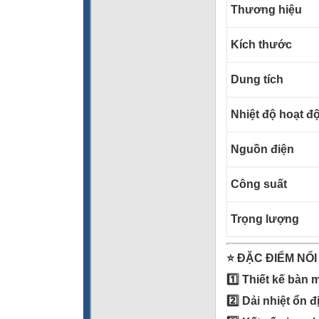
Thương hiệu
Kích thước
Dung tích
Nhiệt độ hoạt đ
Nguồn điện
Công suất
Trọng lượng
⭐
ĐẶC ĐIỂM NỔI
1️
Thiết kế bàn má
2️
Dải nhiệt ổn đ