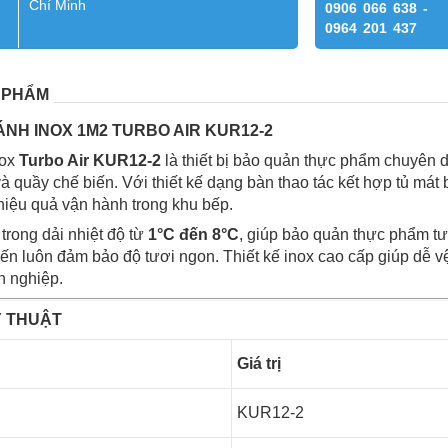
Chí Minh
0906 066 638 -
0964 201 437
 PHẨM
ÁNH INOX 1M2 TURBO AIR KUR12-2
nox
Turbo Air KUR12-2
là thiết bị bảo quản thực phẩm chuyên 
à quầy chế biến. Với thiết kế dạng bàn thao tác kết hợp tủ mát
hiệu quả vận hành trong khu bếp.
 trong dải nhiệt độ từ
1°C đến 8°C
, giúp bảo quản thực phẩm tươ
iến luôn đảm bảo độ tươi ngon. Thiết kế inox cao cấp giúp dễ 
n nghiệp.
 THUẬT
số
Giá trị
KUR12-