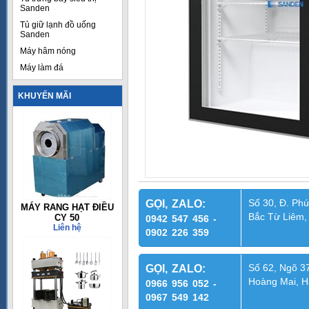
Sanden
Tủ giữ lạnh đồ uống
Sanden
Máy hâm nóng
Máy làm đá
KHUYẾN MÃI
Số 30, Đ. Phú
GỌI, ZALO:
MÁY RANG HẠT ĐIỀU
Bắc Từ Liêm,
CY 50
0942 547 456 -
Liên hệ
0902 226 359
Số 62, Ngõ 37
GỌI, ZALO:
Hoàng Mai, H
0966 956 052 -
0967 549 142