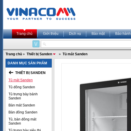
Trang chủ
Giới thiệu
Dịch vụ
Bảo mật
Bảo hành
Trang chủ
»
Thiết bị Sanden
»
Tủ mát Sanden
DANH MỤC SẢN PHẨM
THIẾT BỊ SANDEN
Tủ mát Sanden
Tủ đông Sanden
Tủ trưng bày bánh
Sanden
Bàn mát Sanden
Bàn đông Sanden
Tủ, bàn đông mát
Sanden
Tủ trưng bày siêu thị