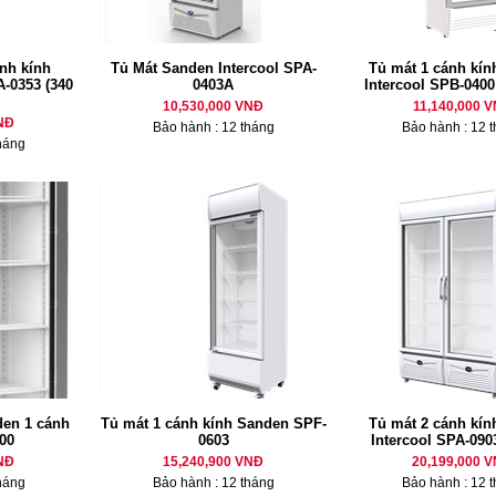
nh kính
Tủ Mát Sanden Intercool SPA-
Tủ mát 1 cánh kí
A-0353 (340
0403A
Intercool SPB-0400 
10,530,000 VNĐ
11,140,000 
NĐ
Bảo hành : 12 tháng
Bảo hành : 12 
háng
den 1 cánh
Tủ mát 1 cánh kính Sanden SPF-
Tủ mát 2 cánh kí
00
0603
Intercool SPA-0903 
NĐ
15,240,900 VNĐ
20,199,000 
háng
Bảo hành : 12 tháng
Bảo hành : 12 