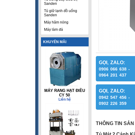
Sanden
Tủ giữ lạnh đồ uống
Sanden
Máy hâm nóng
Máy làm đá
KHUYẾN MÃI
GỌI, ZALO:
0906 066 638 -
0964 201 437
MÁY RANG HẠT ĐIỀU
GỌI, ZALO:
CY 50
0942 547 456 -
Liên hệ
0902 226 359
THÔNG TIN SẢN
Tủ Mát 2 Cánh K