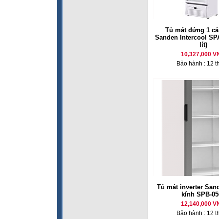
Tủ mát đứng 1 cá
Sanden Intercool SP
lít)
10,327,000 V
Bảo hành : 12 t
Tủ mát inverter San
kính SPB-05
12,140,000 V
Bảo hành : 12 t