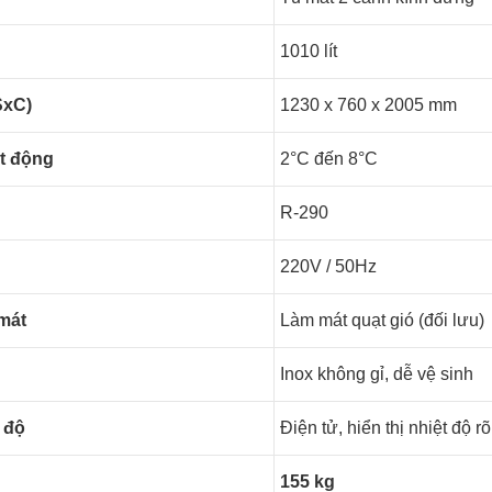
1010 lít
SxC)
1230 x 760 x 2005 mm
ạt động
2°C đến 8°C
R-290
220V / 50Hz
mát
Làm mát quạt gió (đối lưu)
Inox không gỉ, dễ vệ sinh
 độ
Điện tử, hiển thị nhiệt độ r
155 kg