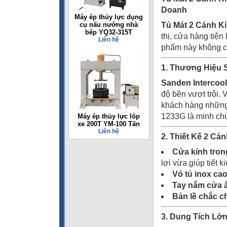
Doanh
Máy ép thủy lực dụng
cụ nấu nướng nhà
Tủ Mát 2 Cánh 
bếp YQ32-315T
thị, cửa hàng tiện
Liên hệ
phẩm này không ch
1. Thương Hiệu 
Sanden Intercool
độ bền vượt trội. 
khách hàng những 
1233G là minh chứn
Máy ép thủy lực lốp
xe 200T YM-100 Tấn
Liên hệ
2. Thiết Kế 2 Cá
Cửa kính tron
lợi vừa giúp tiết 
Vỏ tủ inox ca
Tay nắm cửa 
Bản lề chắc c
3. Dung Tích Lớ