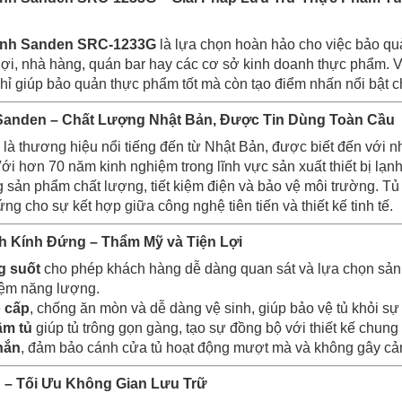
Kính Sanden SRC-1233G
là lựa chọn hoàn hảo cho việc bảo qu
 lợi, nhà hàng, quán bar hay các cơ sở kinh doanh thực phẩm. Vớ
ỉ giúp bảo quản thực phẩm tốt mà còn tạo điểm nhấn nổi bật c
Sanden – Chất Lượng Nhật Bản, Được Tin Dùng Toàn Cầu
là thương hiệu nổi tiếng đến từ Nhật Bản, được biết đến với 
Với hơn 70 năm kinh nghiệm trong lĩnh vực sản xuất thiết bị lạ
sản phẩm chất lượng, tiết kiệm điện và bảo vệ môi trường. 
g cho sự kết hợp giữa công nghệ tiên tiến và thiết kế tinh tế.
nh Kính Đứng – Thẩm Mỹ và Tiện Lợi
g suốt
cho phép khách hàng dễ dàng quan sát và lựa chọn sản
kiệm năng lượng.
o cấp
, chống ăn mòn và dễ dàng vệ sinh, giúp bảo vệ tủ khỏi sự
âm tủ
giúp tủ trông gọn gàng, tạo sự đồng bộ với thiết kế chung 
hắn
, đảm bảo cánh cửa tủ hoạt động mượt mà và không gây cản 
n – Tối Ưu Không Gian Lưu Trữ