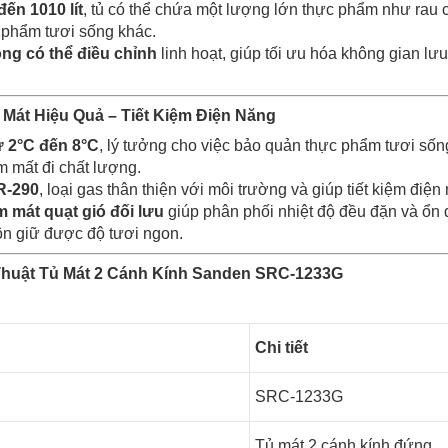
đến 1010 lít
, tủ có thể chứa một lượng lớn thực phẩm như rau 
c phẩm tươi sống khác.
ong có thể điều chỉnh
linh hoạt, giúp tối ưu hóa không gian l
Mát Hiệu Quả – Tiết Kiệm Điện Năng
ừ 2°C đến 8°C
, lý tưởng cho việc bảo quản thực phẩm tươi sống
 mất đi chất lượng.
R-290
, loại gas thân thiện với môi trường và giúp tiết kiệm điện 
 mát quạt gió đối lưu
giúp phân phối nhiệt độ đều đặn và ổn đ
n giữ được độ tươi ngon.
Thuật Tủ Mát 2 Cánh Kính Sanden SRC-1233G
Chi tiết
SRC-1233G
Tủ mát 2 cánh kính đứng