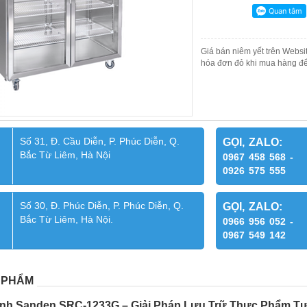
Giá bán niêm yết trên Websit
hóa đơn đỏ khi mua hàng để
Số 31, Đ. Cầu Diễn, P. Phúc Diễn, Q.
GỌI, ZALO:
Bắc Từ Liêm, Hà Nội
0967 458 568 -
0926 575 555
Số 30, Đ. Phúc Diễn, P. Phúc Diễn, Q.
GỌI, ZALO:
Bắc Từ Liêm, Hà Nội.
0966 956 052 -
0967 549 142
 PHẨM
ính Sanden SRC-1233G – Giải Pháp Lưu Trữ Thực Phẩm Tươ