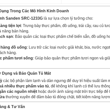
Dạng Trong Các Mô Hình Kinh Doanh
Kính Sanden SRC-1233G
là sự lựa chọn lý tưởng cho:
àng tiện lợi
: Trưng bày thực phẩm, đồ uống, trái cây, rau củ t
ả năng bán hàng.
ách sạn
: Bảo quản các loại thực phẩm chế biến sẵn, đồ uống 
a hàng đồ uống
: Lưu trữ các loại nước giải khát, bia, nước ngọ
ách hàng.
c phẩm tươi sống
: Giúp bảo quản thực phẩm tươi ngon và giữ 
 Dụng và Bảo Quản Tủ Mát
kỳ
các bộ phận làm lạnh và dàn ngưng để duy trì hiệu suất làm m
á nhiều thực phẩm vào tủ
, để không khí lạnh có thể lưu thô
gần các nguồn nhiệt
hoặc dưới ánh sáng mặt trời trực tiếp để
cửa
thường xuyên để đảm bảo tủ đóng chặt, tiết kiệm năng lượng 
Hàng & Tư Vấn