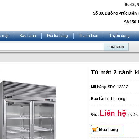
Số 62, 
Số 30, Đường Phúc Diễn,
Số 150, 
o mật
Bảo hành
Đổi trả hàng
Thanh toán
Tuyển dụng
Tủ mát 2 cánh 
Mã hàng
:SRC-1233G
Bảo hành
: 12 tháng
Liên hệ
Giá
:
( Giá 
Mua hàng