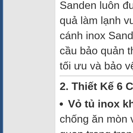
Sanden luôn đư
quả làm lạnh vư
cánh inox San
cầu bảo quản t
tối ưu và bảo v
2. Thiết Kế 6 
Vỏ tủ inox k
chống ăn mòn và