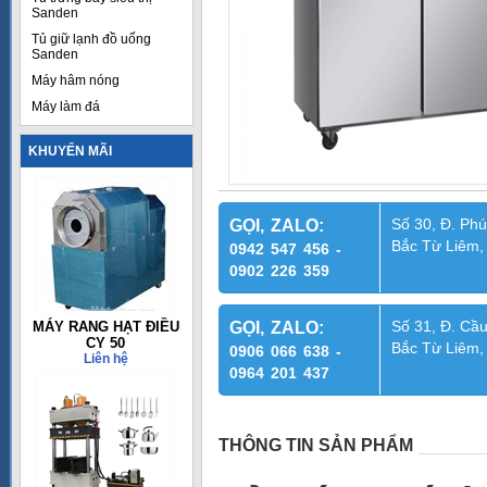
Sanden
Tủ giữ lạnh đồ uống
Sanden
Máy hâm nóng
Máy làm đá
KHUYẾN MÃI
Số 30, Đ. Phú
GỌI, ZALO:
Bắc Từ Liêm,
0942 547 456 -
0902 226 359
Số 31, Đ. Cầu
MÁY RANG HẠT ĐIỀU
GỌI, ZALO:
CY 50
Bắc Từ Liêm,
0906 066 638 -
Liên hệ
0964 201 437
THÔNG TIN SẢN PHẨM