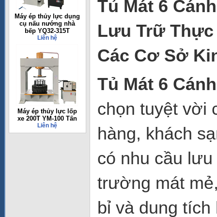
Tủ Mát 6 Cánh
Máy ép thủy lực dụng
cụ nấu nướng nhà
Lưu Trữ Thực
bếp YQ32-315T
Liên hệ
Các Cơ Sở Ki
Tủ Mát 6 Cán
chọn tuyệt vời 
Máy ép thủy lực lốp
xe 200T YM-100 Tấn
Liên hệ
hàng, khách sạ
có nhu cầu lưu
trường mát mẻ, 
bỉ và dung tíc