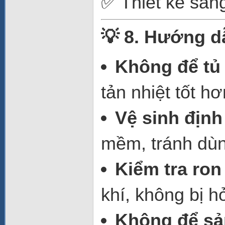
✅ Thiết kế san
💡 8. Hướng d
Không để tủ
tản nhiệt tốt hơ
Vệ sinh định
mềm, tránh dùn
Kiểm tra ron
khí, không bị h
Không để sả