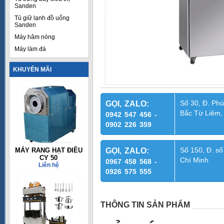
Sanden
Tủ giữ lạnh đồ uống
Sanden
Máy hâm nóng
Máy làm đá
KHUYẾN MÃI
Số 30, Đ. Phú
GỌI, ZALO:
Bắc Từ Liêm,
0942 547 456 -
0902 226 359
Số 150, Đ. số
MÁY RANG HẠT ĐIỀU
GỌI, ZALO:
CY 50
Chí Minh
0967 458 568 -
Liên hệ
0926 575 555
THÔNG TIN SẢN PHẨM