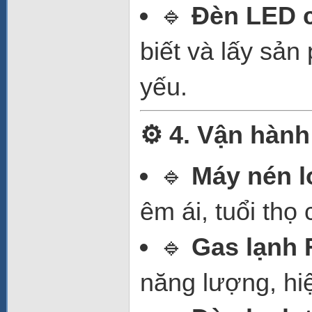
🔹
Đèn LED c
biết và lấy sản
yếu.
⚙️ 4. Vận hành
🔹
Máy nén l
êm ái, tuổi thọ 
🔹
Gas lạnh 
năng lượng, hi