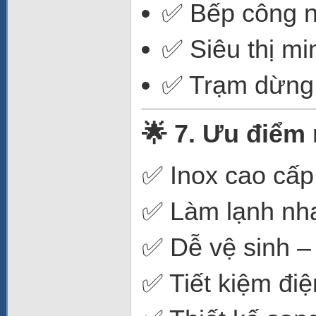
✅ Bếp công n
✅ Siêu thị min
✅ Trạm dừng 
🌟 7. Ưu điểm 
✅ Inox cao cấp
✅ Làm lạnh nha
✅ Dễ vệ sinh –
✅ Tiết kiệm điệ