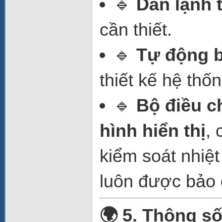
🔹
Dàn lạnh 
cần thiết.
🔹
Tự động 
thiết kế hệ thố
🔹
Bộ điều c
hình hiển thị
,
kiểm soát nhiệ
luôn được bảo q
🌍 5. Thông số 