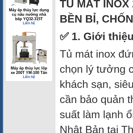
TỦ MÁT INOX
Máy ép thủy lực dụng
cụ nấu nướng nhà
BỀN BỈ, CHỐ
bếp YQ32-315T
Liên hệ
✅ 1. Giới thiệ
Tủ mát inox đ
chọn lý tưởng 
Máy ép thủy lực lốp
xe 200T YM-100 Tấn
Liên hệ
khách sạn, siê
cần bảo quản t
suất làm lạnh 
Nhật Bản tại Th