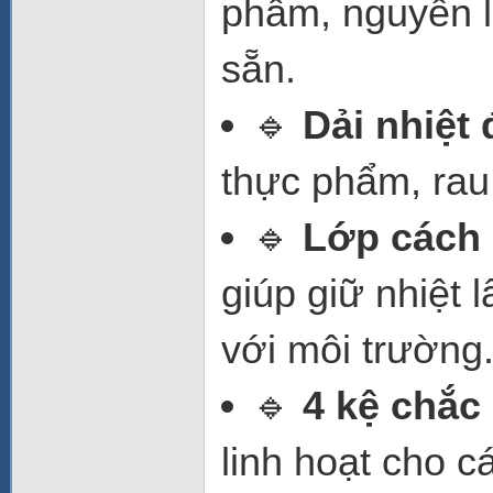
phẩm, nguyên l
sẵn.
🔹
Dải nhiệt 
thực phẩm, rau 
🔹
Lớp cách
giúp giữ nhiệt l
với môi trường
🔹
4 kệ chắc
linh hoạt cho c