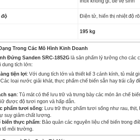
Inox không gỉ, dễ vệ sinh
 độ
Điện tử, hiển thị nhiệt độ r
195 kg
Dạng Trong Các Mô Hình Kinh Doanh
Kính Đứng Sanden SRC-1852G
là sản phẩm lý tưởng cho các 
 dung tích lớn:
àng tiện lợi
: Với dung tích lớn và thiết kế 3 cánh kính, tủ mát
 Các loại nước giải khát, thực phẩm chế biến sẵn hay trái cây đ
ách sạn
: Tủ mát có thể lưu trữ và trưng bày các món ăn chế biến
iữ được độ tươi ngon và hấp dẫn.
c phẩm tươi sống
: Lưu trữ thực phẩm tươi sống như rau, thịt,
sự suy giảm chất lượng.
ế biến thực phẩm
: Bảo quản các nguyên liệu chế biến trong điề
 tố môi trường.