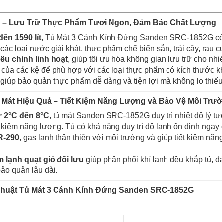
n – Lưu Trữ Thực Phẩm Tươi Ngon, Đảm Bảo Chất Lượng
đến 1590 lít
, Tủ Mát 3 Cánh Kính Đứng Sanden SRC-1852G có 
các loại nước giải khát, thực phẩm chế biến sẵn, trái cây, rau
iều chỉnh linh hoạt
, giúp tối ưu hóa không gian lưu trữ cho nh
o của các kệ để phù hợp với các loại thực phẩm có kích thước 
giúp bảo quản thực phẩm dễ dàng và tiện lợi mà không lo thiếu
 Mát Hiệu Quả – Tiết Kiệm Năng Lượng và Bảo Vệ Môi Trư
ừ 2°C đến 8°C
, tủ mát Sanden SRC-1852G duy trì nhiệt độ lý 
t kiệm năng lượng. Tủ có khả năng duy trì độ lạnh ổn định ngay
R-290
, gas lạnh thân thiện với môi trường và giúp tiết kiệm nă
 lạnh quạt gió đối lưu
giúp phân phối khí lạnh đều khắp tủ, đ
ảo quản lâu dài.
Thuật Tủ Mát 3 Cánh Kính Đứng Sanden SRC-1852G