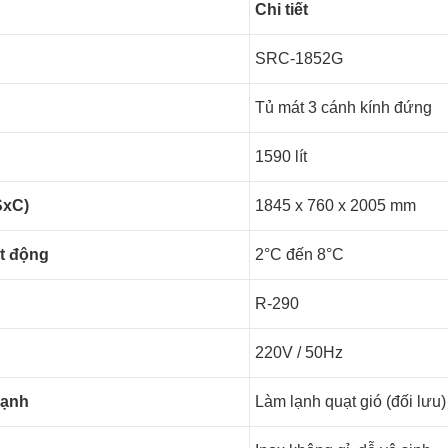
Chi tiết
SRC-1852G
Tủ mát 3 cánh kính đứng
1590 lít
SxC)
1845 x 760 x 2005 mm
ạt động
2°C đến 8°C
R-290
220V / 50Hz
lạnh
Làm lạnh quạt gió (đối lưu)