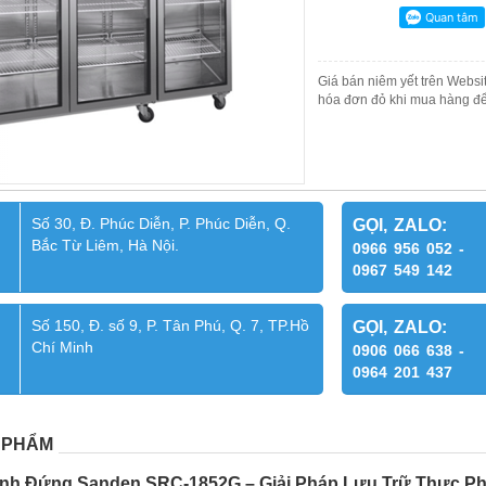
Giá bán niêm yết trên Websit
hóa đơn đỏ khi mua hàng để
Số 30, Đ. Phúc Diễn, P. Phúc Diễn, Q.
GỌI, ZALO:
Bắc Từ Liêm, Hà Nội.
0966 956 052 -
0967 549 142
Số 150, Đ. số 9, P. Tân Phú, Q. 7, TP.Hồ
GỌI, ZALO:
Chí Minh
0906 066 638 -
0964 201 437
 PHẨM
ính Đứng Sanden SRC-1852G – Giải Pháp Lưu Trữ Thực P