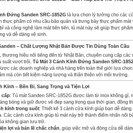
Kính Đứng Sanden SRC-1852G
là lựa chọn lý tưởng cho các cử
n thực phẩm có nhu cầu bảo quản và trưng bày thực phẩm mát vớ
 bỉ và công nghệ làm mát tiên tiến, tủ mát này sẽ giúp thực ph
ợng và dễ dàng vệ sinh.
Sanden – Chất Lượng Nhật Bản Được Tin Dùng Toàn Cầu
, thương hiệu nổi tiếng đến từ Nhật Bản, chuyên cung cấp các 
u suất vượt trội.
Tủ Mát 3 Cánh Kính Đứng Sanden SRC-185
ược các doanh nghiệp và nhà hàng trên toàn thế giới lựa chọn.
m mà còn tiết kiệm năng lượng và thân thiện với môi trường.
nh Kính – Bền Bỉ, Sang Trọng và Tiện Lợi
o cấp
: Tủ mát Sanden SRC-1852G được làm từ inox không gỉ, ma
 sáng bóng và giữ được vẻ đẹp sang trọng qua thời gian, đồng t
nh kính trong suốt
: Thiết kế 3 cánh cửa kính giúp bạn dễ dàn
 Các cánh cửa kính giúp tủ mát này trở thành điểm nhấn nổi bậ
óa không gian lưu trữ.
ện lợi và bản lề chắc chắn
, giúp việc mở và đóng cửa dễ dà