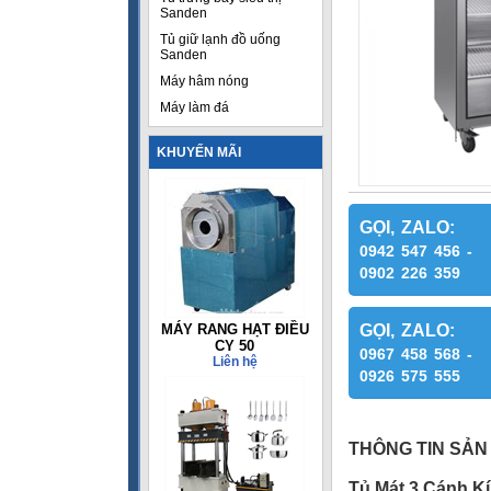
Sanden
Tủ giữ lạnh đồ uống
Sanden
Máy hâm nóng
Máy làm đá
KHUYẾN MÃI
GỌI, ZALO:
0942 547 456 -
0902 226 359
MÁY RANG HẠT ĐIỀU
GỌI, ZALO:
CY 50
0967 458 568 -
Liên hệ
0926 575 555
THÔNG TIN SẢN
Tủ Mát 3 Cánh K