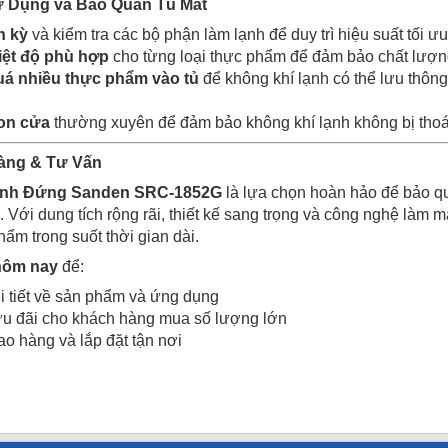
 Dụng và Bảo Quản Tủ Mát
h kỳ
và kiểm tra các bộ phận làm lạnh để duy trì hiệu suất tối ưu
iệt độ phù hợp
cho từng loại thực phẩm để đảm bảo chất lượng
á nhiều thực phẩm vào tủ
để không khí lạnh có thể lưu thôn
ron cửa
thường xuyên để đảm bảo không khí lạnh không bị thoát
Hàng & Tư Vấn
Kính Đứng Sanden SRC-1852G
là lựa chọn hoàn hảo để bảo q
 Với dung tích rộng rãi, thiết kế sang trọng và công nghệ làm m
ẩm trong suốt thời gian dài.
hôm nay
để:
i tiết về sản phẩm và ứng dụng
ưu đãi cho khách hàng mua số lượng lớn
ao hàng và lắp đặt tận nơi