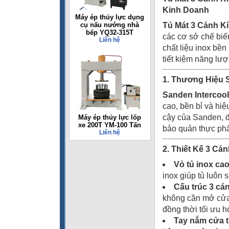
Kinh Doanh
Máy ép thủy lực dụng
cụ nấu nướng nhà
Tủ Mát 3 Cánh 
bếp YQ32-315T
các cơ sở chế biế
Liên hệ
chất liệu inox bền
tiết kiệm năng lư
1. Thương Hiệu 
Sanden Intercool
cao, bền bỉ và hiệ
cậy của Sanden, đ
Máy ép thủy lực lốp
xe 200T YM-100 Tấn
bảo quản thực phẩ
Liên hệ
2. Thiết Kế 3 Cá
Vỏ tủ inox ca
inox giúp tủ luôn
Cấu trúc 3 cá
không cần mở cửa.
đồng thời tối ưu h
Tay nắm cửa ti