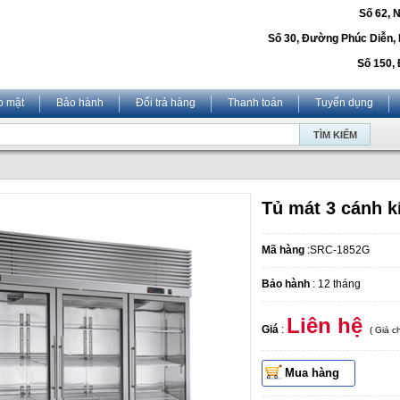
Số 62, 
Số 30, Đường Phúc Diễn,
Số 150, 
o mật
Bảo hành
Đổi trả hàng
Thanh toán
Tuyển dụng
Tủ mát 3 cánh 
Mã hàng
:SRC-1852G
Bảo hành
: 12 tháng
Liên hệ
Giá
:
( Giá 
Mua hàng