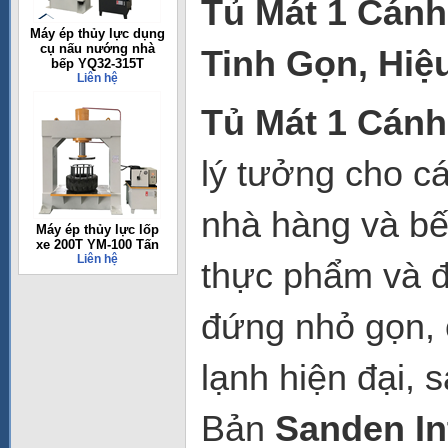
Tủ Mát 1 Cánh
Máy ép thủy lực dụng
cụ nấu nướng nhà
Tinh Gọn, Hiệ
bếp YQ32-315T
Liên hệ
Tủ Mát 1 Cán
lý tưởng cho cá
nhà hàng và bế
Máy ép thủy lực lốp
xe 200T YM-100 Tấn
Liên hệ
thực phẩm và đ
đứng nhỏ gọn, 
lạnh hiện đại,
Bản
Sanden In