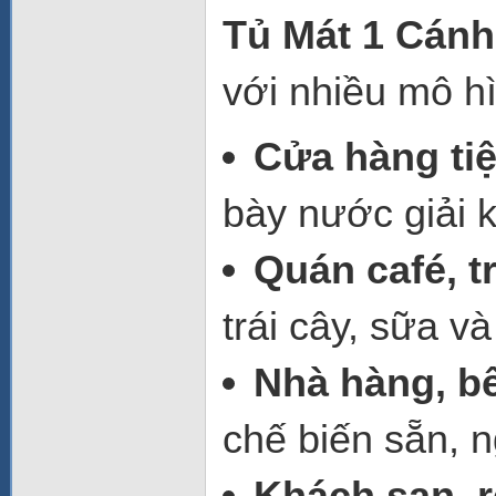
Tủ Mát 1 Cán
với nhiều mô h
Cửa hàng tiện
bày nước giải 
Quán café, t
trái cây, sữa v
Nhà hàng, b
chế biến sẵn, n
Khách sạn, r