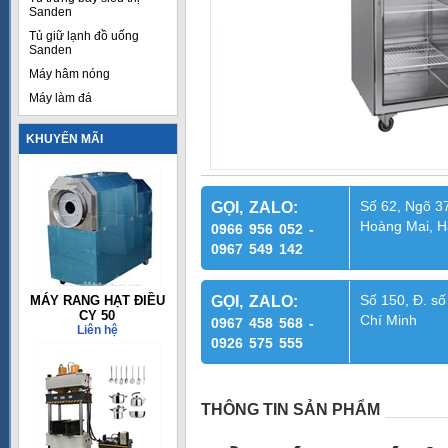
Sanden
Tủ giữ lạnh đồ uống
Sanden
Máy hâm nóng
Máy làm đá
KHUYẾN MÃI
Số 62, Ngõ 37
GỌI, ZALO:
Hoàng Mai, H
0966 956 052 -
0967 549 142
Số 150, Đ. số
MÁY RANG HẠT ĐIỀU
GỌI, ZALO:
CY 50
Chí Minh
0967 458 568 -
Liên hệ
0926 575 555
THÔNG TIN SẢN PHẨM